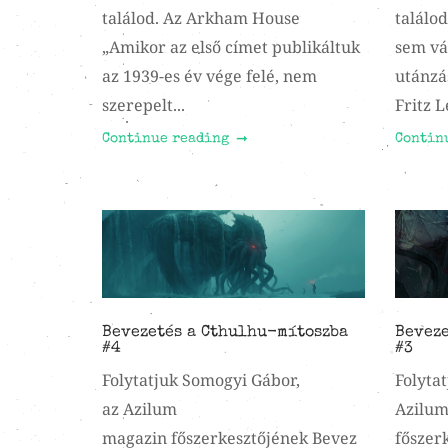
találod. Az Arkham House
találo
„Amikor az első címet publikáltuk
sem vá
az 1939-es év vége felé, nem
utánzá
szerepelt...
Fritz L
Continue reading
Contin
Bevezetés a Cthulhu-mítoszba
Beveze
#4
#3
Folytatjuk Somogyi Gábor,
Folyta
az Azilum
Azilum
magazin főszerkesztőjének Bevez
főszer