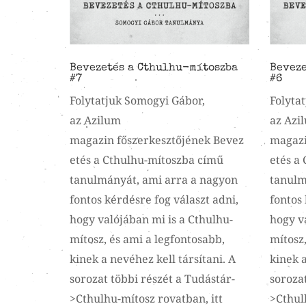
Bevezetés a Cthulhu-mítoszba
Beveze
#7
#6
Folytatjuk Somogyi Gábor,
Folyta
az Azilum
az Azi
magazin főszerkesztőjének Bevez
magazi
etés a Cthulhu-mítoszba című
etés a
tanulmányát, ami arra a nagyon
tanulm
fontos kérdésre fog választ adni,
fontos 
hogy valójában mi is a Cthulhu-
hogy v
mítosz, és ami a legfontosabb,
mítosz,
kinek a nevéhez kell társítani. A
kinek a
sorozat többi részét a Tudástár-
sorozat
>Cthulhu-mítosz rovatban, itt
>Cthul