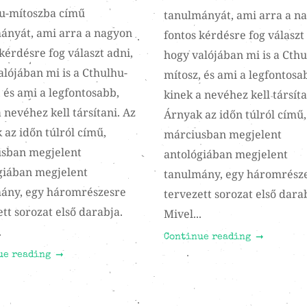
u-mítoszba című
tanulmányát, ami arra a n
ányát, ami arra a nagyon
fontos kérdésre fog választ
kérdésre fog választ adni,
hogy valójában mi is a Cthu
alójában mi is a Cthulhu-
mítosz, és ami a legfontosa
 és ami a legfontosabb,
kinek a nevéhez kell társíta
 nevéhez kell társítani. Az
Árnyak az időn túlról című,
 az időn túlról című,
márciusban megjelent
sban megjelent
antológiában megjelent
giában megjelent
tanulmány, egy háromrész
ány, egy háromrészesre
tervezett sorozat első dara
tt sorozat első darabja.
Mivel...
.
Continue reading
ue reading