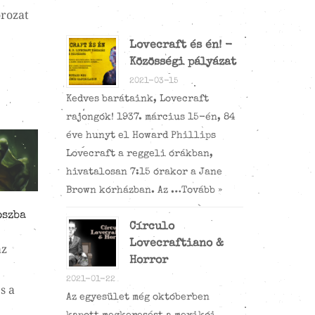
orozat
Lovecraft és én! -
Közösségi pályázat
2021-03-15
Kedves barátaink, Lovecraft
rajongók! 1937. március 15-én, 84
éve hunyt el Howard Phillips
Lovecraft a reggeli órákban,
hivatalosan 7:15 órakor a Jane
Brown kórházban. Az …
Tovább »
oszba
Círculo
Lovecraftiano &
az
Horror
2021-01-22
s a
Az egyesület még októberben