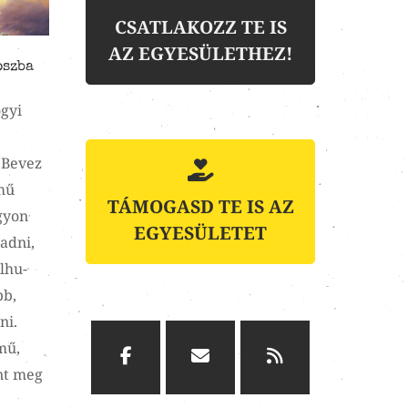
CSATLAKOZZ TE IS
AZ EGYESÜLETHEZ!
oszba
ogyi
 Bevez
ímű
TÁMOGASD TE IS AZ
gyon
EGYESÜLETET
 adni,
lhu-
bb,
ni.
mű,
nt meg