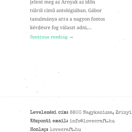
jelent meg az Árnyak az időn
túlról című antológiában. Gábor
tanulmánya arra a nagyon fontos
kérdésre fog választ adni,...
Continue reading
Levelezési cím:
8800 Nagykanizsa, Zrínyi 
Központi email:
info@lovecraft.hu
Honlap:
lovecraft.hu