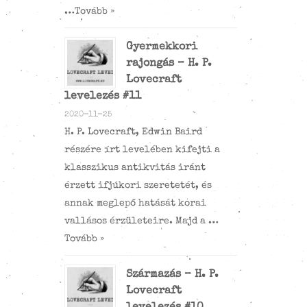
…
Tovább »
Gyermekkori
rajongás – H. P.
Lovecraft
levelezés #11
2020-11-25
H. P. Lovecraft, Edwin Baird
részére írt levelében kifejti a
klasszikus antikvitás iránt
érzett ifjúkori szeretetét, és
annak meglepő hatását korai
vallásos érzületeire. Majd a …
Tovább »
Származás – H. P.
Lovecraft