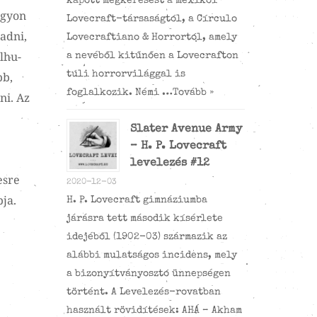
kapott megkeresést a mexikói
agyon
Lovecraft-társaságtól, a Círculo
 adni,
Lovecraftiano & Horrortól, amely
lhu-
a nevéből kitűnően a Lovecrafton
túli horrorvilággal is
bb,
foglalkozik. Némi …
Tovább »
ni. Az
Slater Avenue Army
– H. P. Lovecraft
levelezés #12
esre
2020-12-03
bja.
H. P. Lovecraft gimnáziumba
járásra tett második kísérlete
idejéből (1902-03) származik az
alábbi mulatságos incidens, mely
a bizonyítványosztó ünnepségen
történt. A Levelezés-rovatban
használt rövidítések: AHÁ – Akham