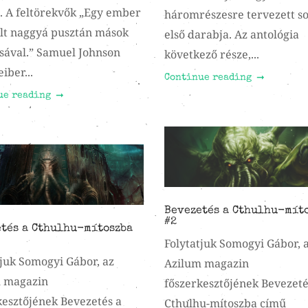
d. A feltörekvők „Egy ember
háromrészesre tervezett s
lt naggyá pusztán mások
első darabja. Az antológia
sával.” Samuel Johnson
következő része,...
eiber...
Continue reading
ue reading
Bevezetés a Cthulhu-mít
#2
tés a Cthulhu-mítoszba
Folytatjuk Somogyi Gábor, 
tjuk Somogyi Gábor, az
Azilum magazin
 magazin
főszerkesztőjének Bevezeté
kesztőjének Bevezetés a
Cthulhu-mítoszba című