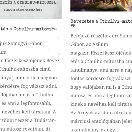
Bevezetés a Cthulhu-mít
#5
tés a Cthulhu-mítoszba
Befejező részéhez ért Som
tjuk Somogyi Gábor,
Gábor, az Azilum
lum
magazin főszerkesztőjének
n főszerkesztőjének Bevez
etés a Cthulhu-mítoszba c
 Cthulhu-mítoszba című
tanulmánya, ami arra a na
ányát, ami arra a nagyon
fontos kérdésre fog választ
kérdésre fog választ adni,
hogy valójában mi is a Cthu
alójában mi is a Cthulhu-
mítosz, és ami a legfontosa
 és ami a legfontosabb,
kinek a nevéhez kell társíta
 nevéhez kell társítani. A
Az Árnyak az időn túlról cí
 többi részét a Tudástár-
márciusi antológiában jele
hu-mítosz rovatban, itt
a tanulmány, ez egy