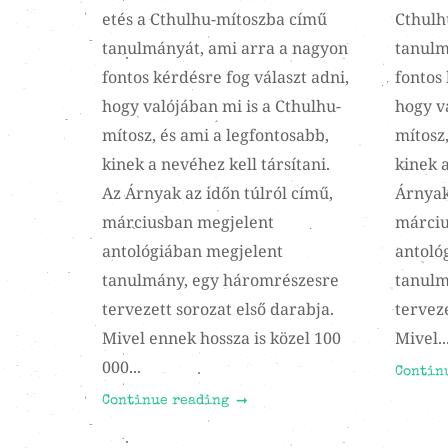
etés a Cthulhu-mítoszba című
Cthulh
tanulmányát, ami arra a nagyon
tanulm
fontos kérdésre fog választ adni,
fontos 
hogy valójában mi is a Cthulhu-
hogy v
mítosz, és ami a legfontosabb,
mítosz,
kinek a nevéhez kell társítani.
kinek a
Az Árnyak az időn túlról című,
Árnyak
márciusban megjelent
márciu
antológiában megjelent
antoló
tanulmány, egy háromrészesre
tanulm
tervezett sorozat első darabja.
terveze
Mivel ennek hossza is közel 100
Mivel..
000...
Contin
Continue reading