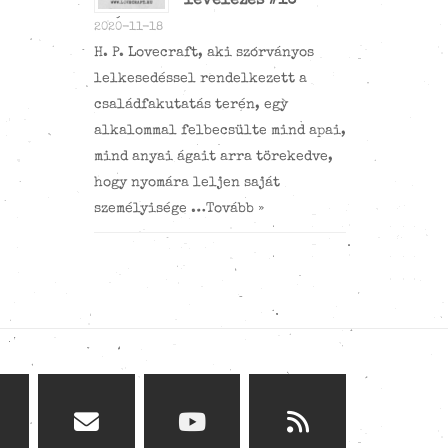
levelezés #10
2020-11-18
H. P. Lovecraft, aki szórványos
lelkesedéssel rendelkezett a
családfakutatás terén, egy
alkalommal felbecsülte mind apai,
mind anyai ágait arra törekedve,
hogy nyomára leljen saját
személyisége …
Tovább »