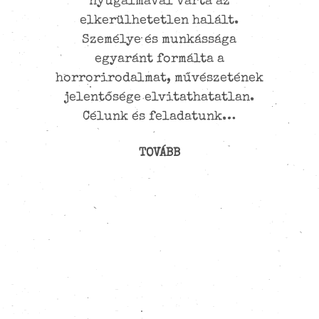
ra szerveztük a Zoom-
nyugalmával várta az
ír
elkerülhetetlen halált.
beszélgetést, amelyen
egyébként nemcsak Mexikóból,
Személye és munkássága
Kö
hanem Közép- és Dél-Amerika
egyaránt formálta a
Ne
horrorirodalmat, művészetének
más országaiból is voltak
jelentősége elvitathatatlan.
résztvevők. A beszélgetést a
társaság a Facebookon is…
Célunk és feladatunk…
TOVÁBB
TOVÁBB