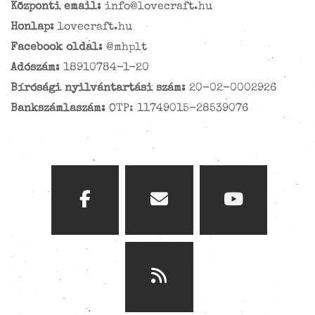
Központi email:
info@lovecraft.hu
Honlap:
lovecraft.hu
Facebook oldal:
@mhplt
Adószám:
18910784-1-20
Bírósági nyilvántartási szám:
20-02-0002926
Bankszámlaszám:
OTP: 11749015-28539076