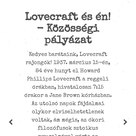
Lovecraft és én!
Círculo
Lovecraftiano &
- Közösségi
pályázat
Horror
Az egyesület még októberben
Kedves barátaink, Lovecraft
rajongók! 1937. március 15-én,
kapott megkeresést a mexikói
H
Lovecraft-társaságtól, a
84 éve hunyt el Howard
já
Phillips Lovecraft a reggeli
Círculo Lovecraftiano &
id
Horrortól, amely a nevéből
órákban, hivatalosan 7:15
a
órakor a Jane Brown kórházban.
kitűnően a Lovecrafton túli
Az utolsó napok fájdalmai
horrorvilággal is
olykor elviselhetetlenek
foglalkozik. Némi
L
adminisztratív késedelmet
voltak, ám mégis, az ókori
rö
követően (my bad…) január 16-
filozófusok sztoikus
át