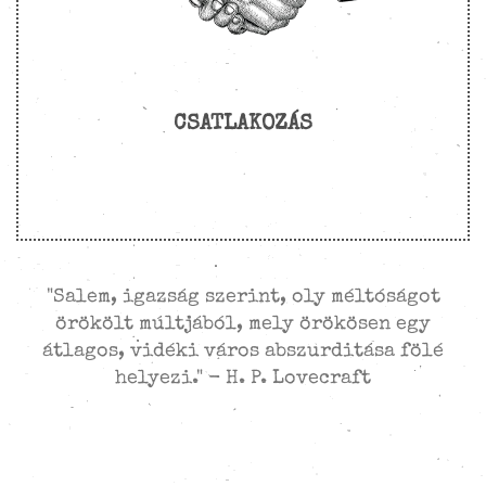
CSATLAKOZÁS
"Salem, igazság szerint, oly méltóságot
örökölt múltjából, mely örökösen egy
átlagos, vidéki város abszurditása fölé
helyezi." - H. P. Lovecraft