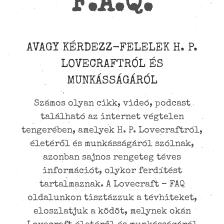
F.A.Q.
AVAGY KÉRDEZZ-FELELEK H. P.
LOVECRAFTRÓL ÉS
MUNKÁSSÁGÁRÓL
Számos olyan cikk, videó, podcast
található az internet végtelen
tengerében, amelyek H. P. Lovecraftról,
életéről és munkásságáról szólnak,
azonban sajnos rengeteg téves
információt, olykor ferdítést
tartalmaznak. A Lovecraft – FAQ
oldalunkon tisztázzuk a tévhiteket,
eloszlatjuk a ködöt, melynek okán