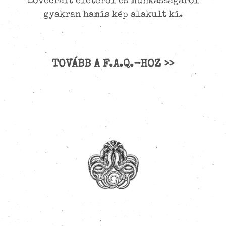
Lovecraft életéről és munkásságáról
gyakran hamis kép alakult ki.
TOVÁBB A F.A.Q.-HOZ >>