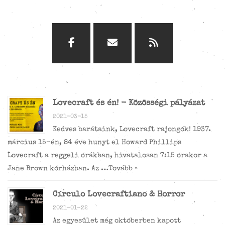
Lovecraft és én! - Közösségi pályázat
2021-03-15
Kedves barátaink, Lovecraft rajongók! 1937.
március 15-én, 84 éve hunyt el Howard Phillips
Lovecraft a reggeli órákban, hivatalosan 7:15 órakor a
Jane Brown kórházban. Az …
Tovább »
Círculo Lovecraftiano & Horror
2021-01-22
Az egyesület még októberben kapott