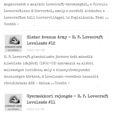
megkeresést a mexikói Lovecraft-társaságtól, a Círculo
Lovecraftiano & Horrortól, amely a nevéből kitűnően a
Lovecrafton túli horrorvilággal is foglalkozik. Némi …
Tovább »
Slater Avenue Army – H. P. Lovecraft
levelezés #12
2020-12-03
H. P. Lovecraft gimnáziumba járásra tett második
kísérlete idejéből (1902-03) származik az alábbi
mulatságos incidens, mely a bizonyítványosztó
ünnepségen történt. A Levelezés-rovatban használt
rövidítések: AHÁ – Akham …
Tovább »
Gyermekkori rajongás – H. P. Lovecraft
levelezés #11
2020-11-25