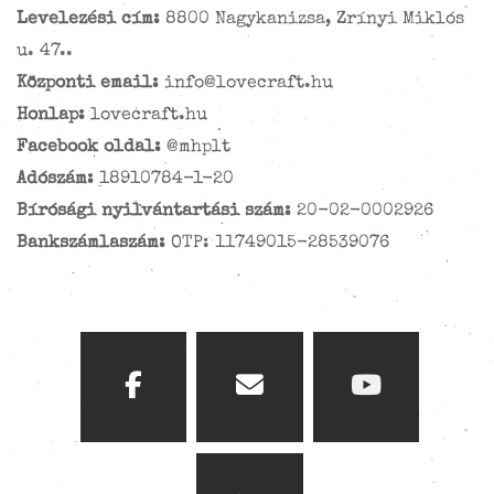
Levelezési cím:
8800 Nagykanizsa, Zrínyi Miklós
u. 47..
Központi email:
info@lovecraft.hu
Honlap:
lovecraft.hu
Facebook oldal:
@mhplt
Adószám:
18910784-1-20
Bírósági nyilvántartási szám:
20-02-0002926
Bankszámlaszám:
OTP: 11749015-28539076