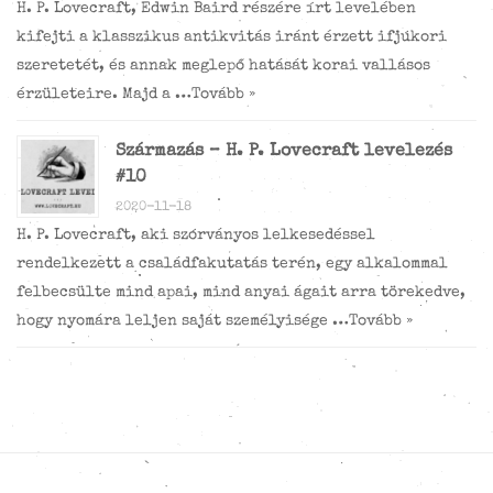
H. P. Lovecraft, Edwin Baird részére írt levelében
kifejti a klasszikus antikvitás iránt érzett ifjúkori
szeretetét, és annak meglepő hatását korai vallásos
érzületeire. Majd a …
Tovább »
Származás – H. P. Lovecraft levelezés
#10
2020-11-18
H. P. Lovecraft, aki szórványos lelkesedéssel
rendelkezett a családfakutatás terén, egy alkalommal
felbecsülte mind apai, mind anyai ágait arra törekedve,
hogy nyomára leljen saját személyisége …
Tovább »