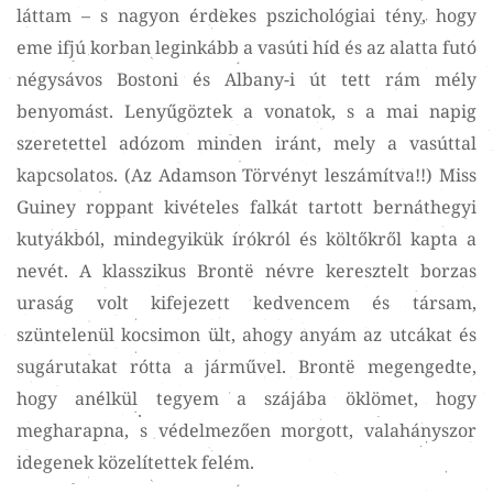
láttam – s nagyon érdekes pszichológiai tény, hogy
eme ifjú korban leginkább a vasúti híd és az alatta futó
négysávos Bostoni és Albany-i út tett rám mély
benyomást. Lenyűgöztek a vonatok, s a mai napig
szeretettel adózom minden iránt, mely a vasúttal
kapcsolatos. (Az Adamson Törvényt leszámítva!!) Miss
Guiney roppant kivételes falkát tartott bernáthegyi
kutyákból, mindegyikük írókról és költőkről kapta a
nevét. A klasszikus Brontë névre keresztelt borzas
uraság volt kifejezett kedvencem és társam,
szüntelenül kocsimon ült, ahogy anyám az utcákat és
sugárutakat rótta a járművel. Brontë megengedte,
hogy anélkül tegyem a szájába öklömet, hogy
megharapna, s védelmezően morgott, valahányszor
idegenek közelítettek felém.