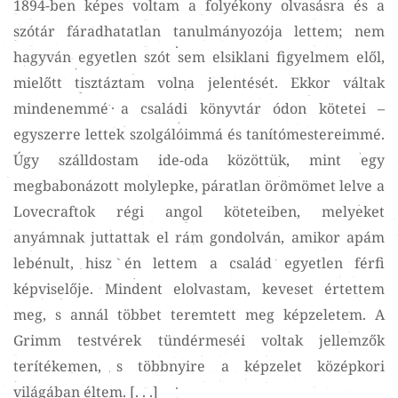
1894-ben képes voltam a folyékony olvasásra és a
szótár fáradhatatlan tanulmányozója lettem; nem
hagyván egyetlen szót sem elsiklani figyelmem elől,
mielőtt tisztáztam volna jelentését. Ekkor váltak
mindenemmé a családi könyvtár ódon kötetei –
egyszerre lettek szolgálóimmá és tanítómestereimmé.
Úgy szálldostam ide-oda közöttük, mint egy
megbabonázott molylepke, páratlan örömömet lelve a
Lovecraftok régi angol köteteiben, melyeket
anyámnak juttattak el rám gondolván, amikor apám
lebénult, hisz én lettem a család egyetlen férfi
képviselője. Mindent elolvastam, keveset értettem
meg, s annál többet teremtett meg képzeletem. A
Grimm testvérek tündérmeséi voltak jellemzők
terítékemen, s többnyire a képzelet középkori
világában éltem. [. . .]