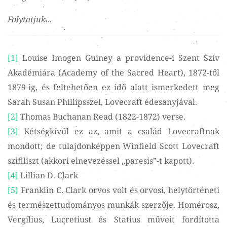
Folytatjuk...
[1]
Louise Imogen Guiney a providence-i Szent Szív
Akadémiára (Academy of the Sacred Heart), 1872-től
1879-ig, és feltehetően ez idő alatt ismerkedett meg
Sarah Susan Phillipsszel, Lovecraft édesanyjával.
[2]
Thomas Buchanan Read (1822-1872) verse.
[3]
Kétségkívül ez az, amit a család Lovecraftnak
mondott; de tulajdonképpen Winfield Scott Lovecraft
szifiliszt (akkori elnevezéssel „paresis”-t kapott).
[4]
Lillian D. Clark
[5]
Franklin C. Clark orvos volt és orvosi, helytörténeti
és természettudományos munkák szerzője. Homérosz,
Vergilius, Lucretiust és Statius műveit fordította