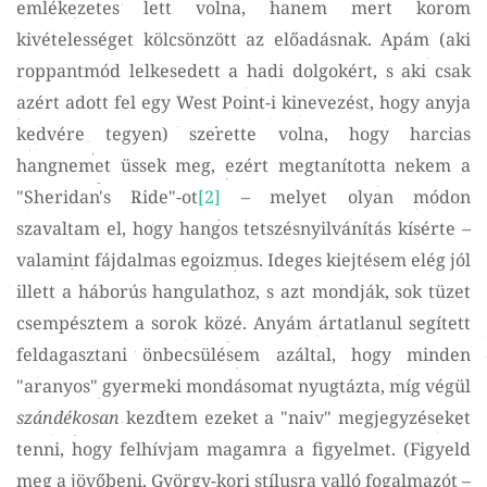
emlékezetes lett volna, hanem mert korom
kivételességet kölcsönzött az előadásnak. Apám (aki
roppantmód lelkesedett a hadi dolgokért, s aki csak
azért adott fel egy West Point-i kinevezést, hogy anyja
kedvére tegyen) szerette volna, hogy harcias
hangnemet üssek meg, ezért megtanította nekem a
"Sheridan's Ride"-ot
[2]
– melyet olyan módon
szavaltam el, hogy hangos tetszésnyilvánítás kísérte –
valamint fájdalmas egoizmus. Ideges kiejtésem elég jól
illett a háborús hangulathoz, s azt mondják, sok tüzet
csempésztem a sorok közé. Anyám ártatlanul segített
feldagasztani önbecsülésem azáltal, hogy minden
"aranyos" gyermeki mondásomat nyugtázta, míg végül
szándékosan
kezdtem ezeket a "naiv" megjegyzéseket
tenni, hogy felhívjam magamra a figyelmet. (Figyeld
meg a jövőbeni, György-kori stílusra valló fogalmazót –