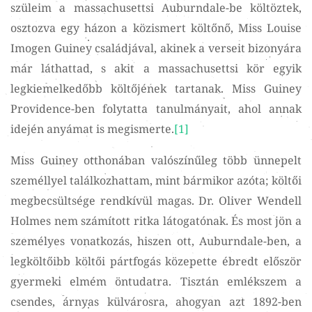
szüleim a massachusettsi Auburndale-be költöztek,
osztozva egy házon a közismert költőnő, Miss Louise
Imogen Guiney családjával, akinek a verseit bizonyára
már láthattad, s akit a massachusettsi kör egyik
legkiemelkedőbb költőjének tartanak. Miss Guiney
Providence-ben folytatta tanulmányait, ahol annak
idején anyámat is megismerte.
[1]
Miss Guiney otthonában valószínűleg több ünnepelt
személlyel találkozhattam, mint bármikor azóta; költői
megbecsültsége rendkívül magas. Dr. Oliver Wendell
Holmes nem számított ritka látogatónak. És most jön a
személyes vonatkozás, hiszen ott, Auburndale-ben, a
legköltőibb költői pártfogás közepette ébredt először
gyermeki elmém öntudatra. Tisztán emlékszem a
csendes, árnyas külvárosra, ahogyan azt 1892-ben