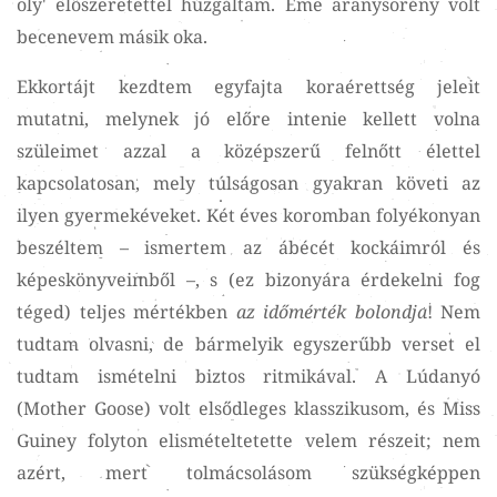
oly' előszeretettel húzgáltam. Eme aranysörény volt
becenevem másik oka.
Ekkortájt kezdtem egyfajta koraérettség jeleit
mutatni, melynek jó előre intenie kellett volna
szüleimet azzal a középszerű felnőtt élettel
kapcsolatosan, mely túlságosan gyakran követi az
ilyen gyermekéveket. Két éves koromban folyékonyan
beszéltem – ismertem az ábécét kockáimról és
képeskönyveimből –, s (ez bizonyára érdekelni fog
téged) teljes mértékben
az
időmérték bolondja
! Nem
tudtam olvasni, de bármelyik egyszerűbb verset el
tudtam ismételni biztos ritmikával. A Lúdanyó
(Mother Goose) volt elsődleges klasszikusom, és Miss
Guiney folyton elismételtetette velem részeit; nem
azért, mert tolmácsolásom szükségképpen