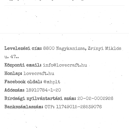
Levelezési cím:
8800 Nagykanizsa, Zrínyi Miklós
u. 47..
Központi email:
info@lovecraft.hu
Honlap:
lovecraft.hu
Facebook oldal:
@mhplt
Adószám:
18910784-1-20
Bírósági nyilvántartási szám:
20-02-0002926
Bankszámlaszám:
OTP: 11749015-28539076