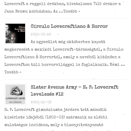
Lovecraft a reggeli órákban, hivatalosan 7:15 órakor a
Jane Brown kórházban. Az …
Tovább »
Círculo Lovecraftiano & Horror
2021-01-22
Az egyesület még októberben kapott
megkeresést a mexikói Lovecraft-társaságtól, a Círculo
Lovecraftiano & Horrortól, amely a nevéből kitűnően a
Lovecrafton túli horrorvilággal is foglalkozik. Némi …
Tovább »
Slater Avenue Army – H. P. Lovecraft
levelezés #12
2020-12-03
H. P. Lovecraft gimnáziumba járásra tett második
kísérlete idejéből (1902-03) származik az alábbi
mulatságos incidens, mely a bizonyítványosztó