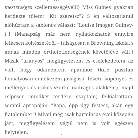
mesterséges
szellemességével!!) Miss Guiney gyakran
kérdezte tőlem: "Kit szeretsz"? S én változatlanul
előhúztam a sablonos választ: "Louise Imogen Guiney-
t"! (Manapság már nem nyilatkozhatok ennyire
lelkesen költészetéről – túlságosan a Browning iskola, s
annak minden érthetetlenségének követőjévé vált.)
Másik "aranyos" megfigyelésem és cselekedetem az
volt, hogy odamentem apámhoz (kire pusztán
homályosan emlékezem jóvágású, fekete köpenyes és
mellényes és csíkos szürke nadrágos alakként), majd
csípősen mindkét térdére csaptam; felkiáltottam,
semmi apropóján, "Papa, épp úgy festesz, akár egy
fiatalember"! Mivel még csak harmincas évei közepén
járt, megfigyelésem végül nem is volt egészen
helytelen.