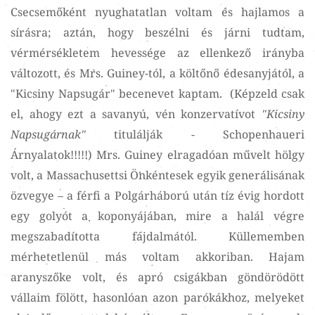
Csecsemőként nyughatatlan voltam és hajlamos a
sírásra; aztán, hogy beszélni és járni tudtam,
vérmérsékletem hevessége az ellenkező irányba
változott, és Mrs. Guiney-tól, a költőnő édesanyjától, a
"Kicsiny Napsugár" becenevet kaptam. (Képzeld csak
el, ahogy ezt a savanyú, vén konzervatívot
"Kicsiny
Napsugárnak"
titulálják - Schopenhaueri
Árnyalatok!!!!!) Mrs. Guiney elragadóan művelt hölgy
volt, a Massachusettsi Önkéntesek egyik generálisának
özvegye – a férfi a Polgárháború után tíz évig hordott
egy golyót a koponyájában, mire a halál végre
megszabadította fájdalmától. Küllememben
mérhetetlenül más voltam akkoriban. Hajam
aranyszőke volt, és apró csigákban göndörödött
vállaim fölött, hasonlóan azon parókákhoz, melyeket