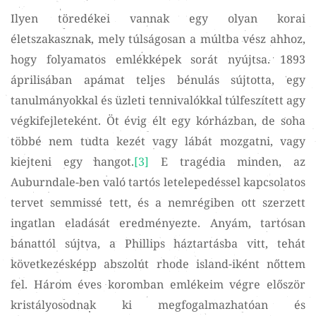
Ilyen töredékei vannak egy olyan korai
életszakasznak, mely túlságosan a múltba vész ahhoz,
hogy folyamatos emlékképek sorát nyújtsa. 1893
áprilisában apámat teljes bénulás sújtotta, egy
tanulmányokkal és üzleti tennivalókkal túlfeszített agy
végkifejleteként. Öt évig élt egy kórházban, de soha
többé nem tudta kezét vagy lábát mozgatni, vagy
kiejteni egy hangot.
[3]
E tragédia minden, az
Auburndale-ben való tartós letelepedéssel kapcsolatos
tervet semmissé tett, és a nemrégiben ott szerzett
ingatlan eladását eredményezte. Anyám, tartósan
bánattól sújtva, a Phillips háztartásba vitt, tehát
következésképp abszolút rhode island-iként nőttem
fel. Három éves koromban emlékeim végre először
kristályosodnak ki megfogalmazhatóan és