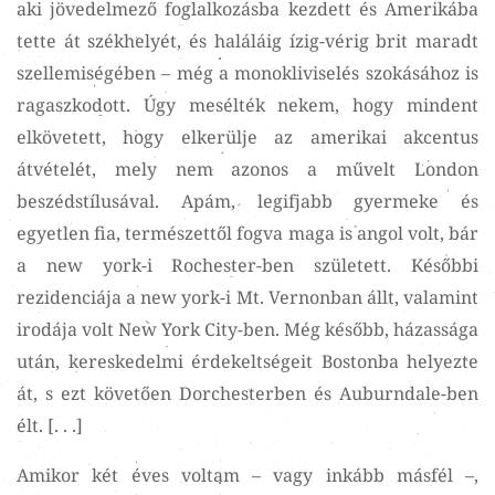
aki jövedelmező foglalkozásba kezdett és Amerikába
tette át székhelyét, és haláláig ízig-vérig brit maradt
szellemiségében – még a monokliviselés szokásához is
ragaszkodott. Úgy mesélték nekem, hogy mindent
elkövetett, hogy elkerülje az amerikai akcentus
átvételét, mely nem azonos a művelt London
beszédstílusával. Apám, legifjabb gyermeke és
egyetlen fia, természettől fogva maga is angol volt, bár
a new york-i Rochester-ben született. Későbbi
rezidenciája a new york-i Mt. Vernonban állt, valamint
irodája volt New York City-ben. Még később, házassága
után, kereskedelmi érdekeltségeit Bostonba helyezte
át, s ezt követően Dorchesterben és Auburndale-ben
élt. [. . .]
Amikor két éves voltam – vagy inkább másfél –,