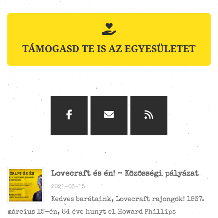
TÁMOGASD TE IS AZ EGYESÜLETET
Lovecraft és én! - Közösségi pályázat
2021-03-15
Kedves barátaink, Lovecraft rajongók! 1937.
március 15-én, 84 éve hunyt el Howard Phillips