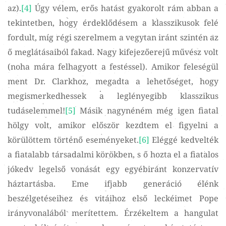
az).
[4]
Úgy vélem, erős hatást gyakorolt rám abban a
tekintetben, hogy érdeklődésem a klasszikusok felé
fordult, míg régi szerelmem a vegytan iránt szintén az
ő meglátásaiból fakad. Nagy kifejezőerejű művész volt
(noha mára felhagyott a festéssel). Amikor feleségül
ment Dr. Clarkhoz, megadta a lehetőséget, hogy
megismerkedhessek a leglényegibb klasszikus
tudáselemmel!
[5]
Másik nagynéném még igen fiatal
hölgy volt, amikor először kezdtem el figyelni a
körülöttem történő eseményeket.
[6]
Eléggé kedvelték
a fiatalabb társadalmi körökben, s ő hozta el a fiatalos
jókedv legelső vonását egy egyébiránt konzervatív
háztartásba. Eme ifjabb generáció élénk
beszélgetéseihez és vitáihoz első leckéimet Pope
irányvonalából merítettem. Érzékeltem a hangulat