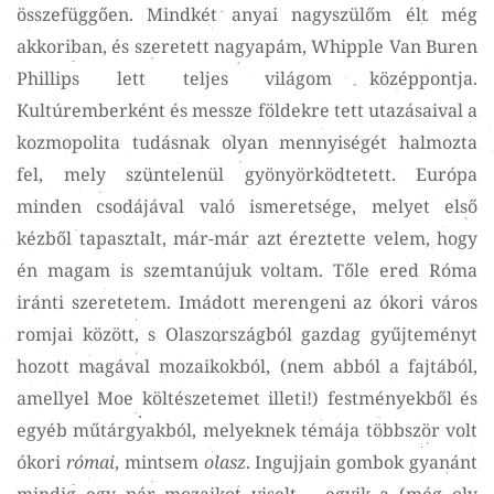
összefüggően. Mindkét anyai nagyszülőm élt még
akkoriban, és szeretett nagyapám, Whipple Van Buren
Phillips lett teljes világom középpontja.
Kultúremberként és messze földekre tett utazásaival a
kozmopolita tudásnak olyan mennyiségét halmozta
fel, mely szüntelenül gyönyörködtetett. Európa
minden csodájával való ismeretsége, melyet első
kézből tapasztalt, már-már azt éreztette velem, hogy
én magam is szemtanújuk voltam. Tőle ered Róma
iránti szeretetem. Imádott merengeni az ókori város
romjai között, s Olaszországból gazdag gyűjteményt
hozott magával mozaikokból, (nem abból a fajtából,
amellyel Moe költészetemet illeti!) festményekből és
egyéb műtárgyakból, melyeknek témája többször volt
ókori
római
, mintsem
olasz
. Ingujjain gombok gyanánt