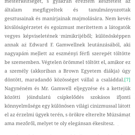
mesterkéltségét, s gyakran éreztem késztetést az
általam megfigyeltek és tanulmányozottak
gesztusainak és manírjainak majmolására. Nem kevés
kiválóságérzetet és egoizmust merítettem a látogatók
vegyes képviseletének mimikrijéből; különösképpen
annak az Edward F. Gamwellnek leutánzásából, aki
nagyapám mellett az eszményi férfi szerepét töltötte
be szememben. Végtelen örömmel töltött el, amikor ez
a személy (akkoriban a Brown Egyetem diákja) úgy
döntött, maradandó közösséget vállal a családdal.
[7]
Nagynéném és Mr. Gamwell eljegyzése és a kettejük
közötti jóindulatú csipkelődés szokásos ifjonti
könnyelműsége egy különösen világi cinizmussal látott
el az érzelmi ügyek terén, s örökre elterelte Múzsámat
ama mezőről, melyet te oly elegánsan ékesítesz.