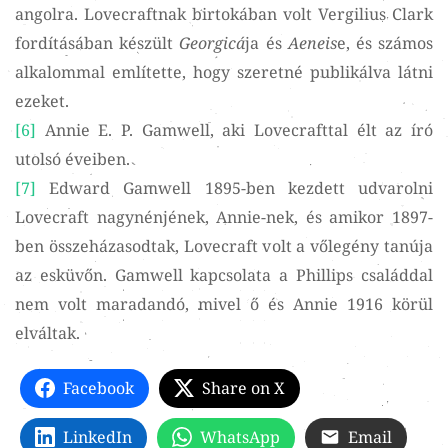
angolra. Lovecraftnak birtokában volt Vergilius Clark
fordításában készült
Georgicá
ja és
Aeneis
e, és számos
alkalommal említette, hogy szeretné publikálva látni
ezeket.
[6]
Annie E. P. Gamwell, aki Lovecrafttal élt az író
utolsó éveiben.
[7]
Edward Gamwell 1895-ben kezdett udvarolni
Lovecraft nagynénjének, Annie-nek, és amikor 1897-
ben összeházasodtak, Lovecraft volt a vőlegény tanúja
az esküvőn. Gamwell kapcsolata a Phillips családdal
nem volt maradandó, mivel ő és Annie 1916 körül
elváltak.
Facebook
Share on X
LinkedIn
WhatsApp
Email