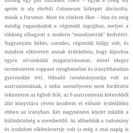
mindig egy pár mozaikot viselt – egyik a (még oly
aprón
is oly
élethű
) Colosseum látképét ábrázolta;
másik a Forumot. Most én viselem őket – hisz én még
mindig ragaszkodok a régimódi ingujjhoz, melyet a
többség elhagyott a modern "mandzsetták" kedvéért.
Nagyanyám békés, csendes, régimódi hölgy volt, és
mindent elkövetett annak érdekében, hogy kijavítsa
egyre otrombább magatartásomat, mivel ideges
természetem roppant nyughatatlan és irányíthatatlan
gyermekké tett. Odaadó tanulmányozója volt az
asztronómiának, s noha személyesen nem fordította
tekintetem az égbolt felé, az ő asztronómiai kötetekből
álló könyvtára révén kezdtem el először érdeklődni
ebben az irányban. Két nagynéném között inkább a
különbözőség a szembeötlő. Az idősebbik a tudomány
és irodalom elkötelezettje volt (s még a mai napig is