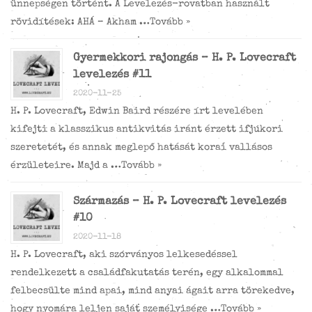
ünnepségen történt. A Levelezés-rovatban használt
rövidítések: AHÁ – Akham …
Tovább »
Gyermekkori rajongás – H. P. Lovecraft
levelezés #11
2020-11-25
H. P. Lovecraft, Edwin Baird részére írt levelében
kifejti a klasszikus antikvitás iránt érzett ifjúkori
szeretetét, és annak meglepő hatását korai vallásos
érzületeire. Majd a …
Tovább »
Származás – H. P. Lovecraft levelezés
#10
2020-11-18
H. P. Lovecraft, aki szórványos lelkesedéssel
rendelkezett a családfakutatás terén, egy alkalommal
felbecsülte mind apai, mind anyai ágait arra törekedve,
hogy nyomára leljen saját személyisége …
Tovább »