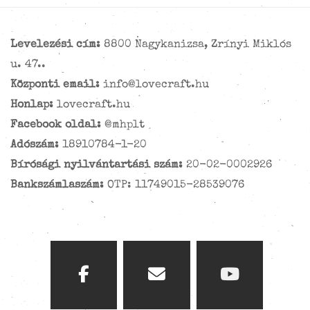
Levelezési cím:
8800 Nagykanizsa, Zrínyi Miklós
u. 47..
Központi email:
info@lovecraft.hu
Honlap:
lovecraft.hu
Facebook oldal:
@mhplt
Adószám:
18910784-1-20
Bírósági nyilvántartási szám:
20-02-0002926
Bankszámlaszám:
OTP: 11749015-28539076