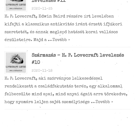
levelezés #11
2020-11-25
H. P. Lovecraft, Edwin Baird részére írt levelében
kifejti a klasszikus antikvitás iránt érzett ifjúkori
szeretetét, és annak meglepő hatását korai vallásos
érzületeire. Majd a …
Tovább »
Származás – H. P. Lovecraft levelezés
#10
2020-11-18
H. P. Lovecraft, aki szórványos lelkesedéssel
rendelkezett a családfakutatás terén, egy alkalommal
felbecsülte mind apai, mind anyai ágait arra törekedve,
hogy nyomára leljen saját személyisége …
Tovább »