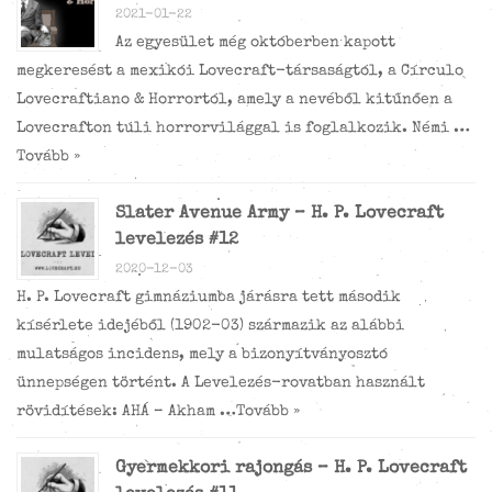
2021-01-22
Az egyesület még októberben kapott
megkeresést a mexikói Lovecraft-társaságtól, a Círculo
Lovecraftiano & Horrortól, amely a nevéből kitűnően a
Lovecrafton túli horrorvilággal is foglalkozik. Némi …
Tovább »
Slater Avenue Army – H. P. Lovecraft
levelezés #12
2020-12-03
H. P. Lovecraft gimnáziumba járásra tett második
kísérlete idejéből (1902-03) származik az alábbi
mulatságos incidens, mely a bizonyítványosztó
ünnepségen történt. A Levelezés-rovatban használt
rövidítések: AHÁ – Akham …
Tovább »
Gyermekkori rajongás – H. P. Lovecraft