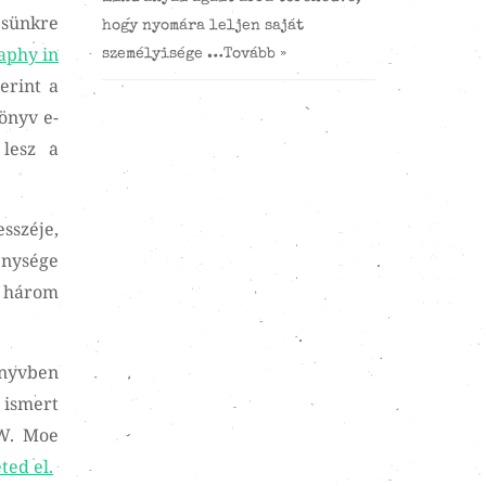
ésünkre
hogy nyomára leljen saját
aphy in
személyisége …
Tovább »
erint a
önyv e-
lesz a
sszéje,
enysége
ő három
nyvben
 ismert
 W. Moe
ted el.