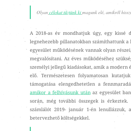
Olyan
célokat tűztünk ki
magunk elé, amikről hisszü
A 2018-as év mondhatjuk úgy, egy kissé 
legnehezebb pillanatokban számíthattunk a 
egyesület működésének vannak olyan részei,
megvalósítani. Az éves működéséhez szükség
személyi jellegű kiadásokat, amik a modern és
elő. Természetesen folyamatosan kutatjuk
támogatása elengedhetetlen a fennmaradá
amikor a felhívásunk után
az egyesület bank
során, még további összegek is érkeztek.
számlálót 2019- január 1-én lenullázzuk, 
betervezhető költségekkel.