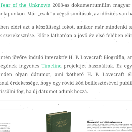
: Fear of the Unknown
2008-as dokumentumfilm magyar 
onlapunkon. Már „csak” a végső simítások, az időzítés van h
ben eléri azt a készültségi fokot, amikor már mindenki 
k szerekesztése. Előre láthatóan a jövő év első felében el
tén jövőre induló Interaktív H. P. Lovecraft Biográfia, a
ségének ingyenes
Timeline
projektjét használtuk. Ez eg
minden olyan dátumot, ami köthető H. P. Lovecraft él
al érdekessége, hogy egy rövid kód beillesztésével publi
issülni fog, ha új dátumot adunk hozzá.