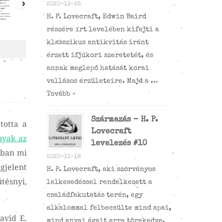
2020-11-25
H. P. Lovecraft, Edwin Baird
részére írt levelében kifejti a
klasszikus antikvitás iránt
érzett ifjúkori szeretetét, és
annak meglepő hatását korai
vallásos érzületeire. Majd a …
Tovább »
Származás – H. P.
totta a
Lovecraft
nyak az
levelezés #10
ában mi
2020-11-18
gjelent
H. P. Lovecraft, aki szórványos
ütésnyi,
lelkesedéssel rendelkezett a
családfakutatás terén, egy
alkalommal felbecsülte mind apai,
avid E.
mind anyai ágait arra törekedve,