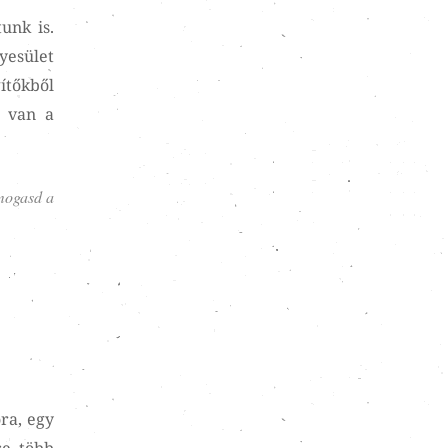
unk is.
yesület
ítőkből
k van a
ámogasd a
ra, egy
e, több