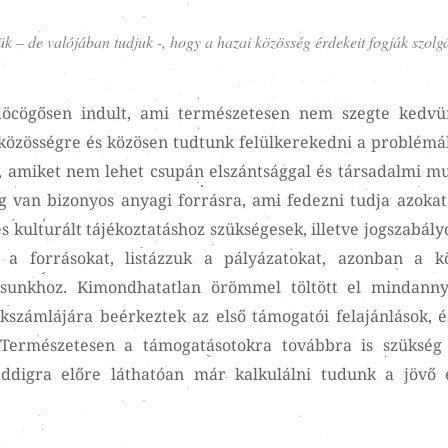
k – de valójában tudjuk -, hogy a hazai közösség érdekeit fogják szolgá
döcögősen indult, ami természetesen nem szegte kedvü
közösségre és közösen tudtunk felülkerekedni a problémá
 amiket nem lehet csupán elszántsággal és társadalmi m
 van bizonyos anyagi forrásra, ami fedezni tudja azoka
 kulturált tájékoztatáshoz szükségesek, illetve jogszabály
 a forrásokat, listázzuk a pályázatokat, azonban a k
sunkhoz. Kimondhatatlan örömmel töltött el mindanny
számlájára beérkeztek az első támogatói felajánlások, é
 Természetesen a támogatásotokra továbbra is szükség
addigra előre láthatóan már kalkulálni tudunk a jövő é