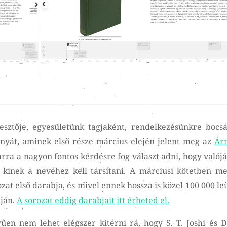
esztője, egyesületünk tagjaként, rendelkezésünkre bocsá
nyát, aminek első része március elején jelent meg az
Ár
ra a nagyon fontos kérdésre fog választ adni, hogy valój
, kinek a nevéhez kell társítani. A márciusi kötetben me
at első darabja, és mivel ennek hossza is közel 100 000 le
ján.
A sorozat eddig darabjait itt érheted el.
űen nem lehet elégszer kitérni rá, hogy S. T. Joshi és D