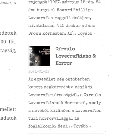
ánkat, a
rajongók! 1937. március 15-én, 84
éve hunyt el Howard Phillips
Lovecraft a reggeli órákban,
hivatalosan 7:15 órakor a Jane
edettek
Brown kórházban. Az …
Tovább »
00 főt.
Círculo
tagság,
Lovecraftiano &
Horror
2021-01-22
Az egyesület még októberben
kapott megkeresést a mexikói
Lovecraft-társaságtól, a Círculo
Lovecraftiano & Horrortól, amely
mellett
a nevéből kitűnően a Lovecrafton
ladatok
túli horrorvilággal is
foglalkozik. Némi …
Tovább »