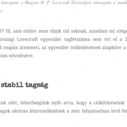
 támogatta a Magyar H. P. Lovecraft Társaságot, támogatta a munk
t.
 37 fő, ami elsőre nem tűnik túl soknak, azonban mi elég
rszági Lovecraft egyesület taglétszáma sem éri el a 2
l csupán átmeneti, az egyesület működésének alapköve a 
szám növelésére.
 stabil tagság
nk nőtt, lehetőségünk nyílt arra, hogy a célkitűzéseink 
új tagok aktívan közreműködnek a már folyamatban lévő fe