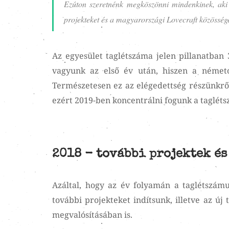
Ezúton szeretnénk megköszönni mindenkinek, aki
projekteket és a magyarországi Lovecraft közössége
Az egyesület taglétszáma jelen pillanatban
vagyunk az első év után, hiszen a németo
Természetesen ez az elégedettség részünkrő
ezért 2019-ben koncentrálni fogunk a taglét
2018 - további projektek és
Azáltal, hogy az év folyamán a taglétszámu
további projekteket indítsunk, illetve az 
megvalósításában is.