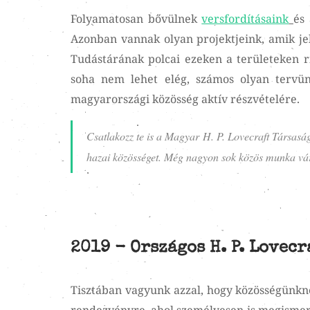
Folyamatosan bővülnek
versfordításaink
és 
Azonban vannak olyan projektjeink, amik je
Tudástárának polcai ezeken a területeken ri
soha nem lehet elég, számos olyan tervü
magyarországi közösség aktív részvételére.
Csatlakozz te is a Magyar H. P. Lovecraft Társasá
hazai közösséget. Még nagyon sok közös munka vá
2019 - Országos H. P. Lovec
Tisztában vagyunk azzal, hogy közösségünkn
rendezvényre, ahol személyesen is megisme