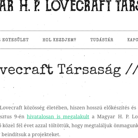
Z EGYESÜLET
HOL KEZDJEM?
TUDÁSTÁR
KAP
ovecraft Társaság /
Lovecraft közösség életében, hiszen hosszú előkészítés és
usztus 9-én
hivatalosan is megalakult
a Magyar H. P. Lo
 közel fél évet azzal töltöttük, hogy megtaláljuk önmagunk
 beindítsuk a projekteket.