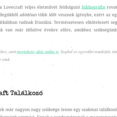
a Lovecraft teljes életművét feldolgozó
bibliográfia
rovat
llegükből adódóan több időt vesznek igénybe, ezért az eg
tkábban tudnak frissülni. Természetesen elkötelezett seg
nk van már időzítve évekre előre, amikhez szükségün
ghoz, amit
megtehetsz akár online is
. Segítsd az egyesület munkáját, t
r ránk.
raft Találkozó
ek már nagyon nagy szüksége lenne egy szakmai találkozó
rhetnénk egymást. Ennek a rendezvénynek a megszervezés