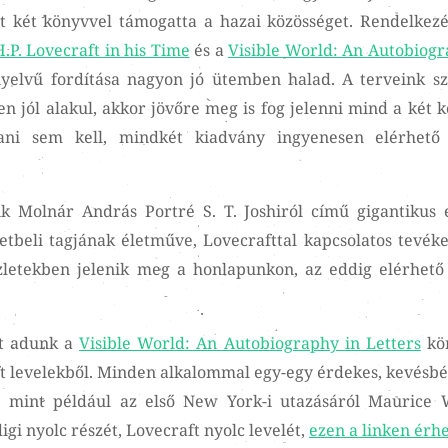
t két könyvvel támogatta a hazai közösséget. Rendelkez
.P. Lovecraft in his Time
és a
Visible World: An Autobiogr
lvű fordítása nagyon jó ütemben halad. A terveink sz
n jól alakul, akkor jövőre meg is fog jelenni mind a két k
ni sem kell, mindkét kiadvány ingyenesen elérhető 
k Molnár András Portré S. T. Joshiról című gigantikus e
etbeli tagjának életműve, Lovecrafttal kapcsolatos tevék
zletekben jelenik meg a honlapunkon, az eddig elérhet
őt adunk a
Visible World: An Autobiography in Letters
kö
ft levelekből. Minden alkalommal egy-egy érdekes, kevésbé
l, mint például az első New York-i utazásáról Maurice
digi nyolc részét, Lovecraft nyolc levelét,
ezen a linken érhe