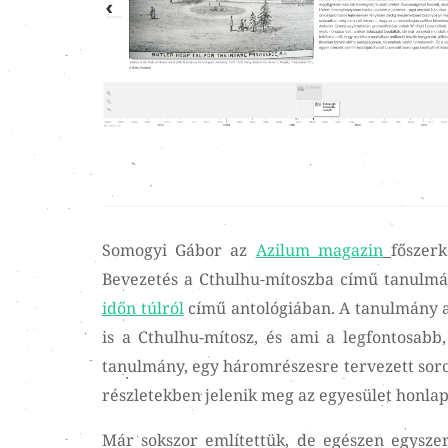
Somogyi Gábor az
Azilum magazin
főszerk
Bevezetés a Cthulhu-mítoszba című tanulmá
időn túlról
című antológiában. A tanulmány ar
is a Cthulhu-mítosz, és ami a legfontosabb
tanulmány, egy háromrészesre tervezett soroz
részletekben jelenik meg az egyesület honlap
Már sokszor említettük, de egészen egyszer