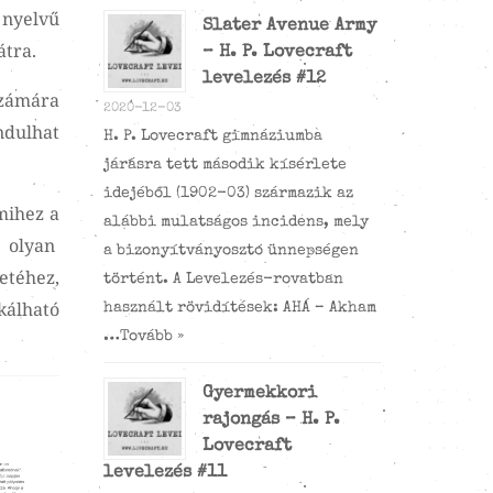
nyelvű
Slater Avenue Army
átra.
– H. P. Lovecraft
levelezés #12
számára
2020-12-03
indulhat
H. P. Lovecraft gimnáziumba
járásra tett második kísérlete
idejéből (1902-03) származik az
mihez a
alábbi mulatságos incidens, mely
y olyan
a bizonyítványosztó ünnepségen
etéhez,
történt. A Levelezés-rovatban
kálható
használt rövidítések: AHÁ – Akham
…
Tovább »
Gyermekkori
rajongás – H. P.
Lovecraft
levelezés #11