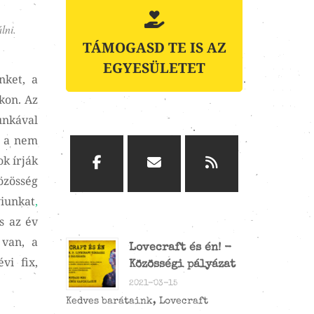
lni.
TÁMOGASD TE IS AZ
EGYESÜLETET
nket, a
kon. Az
unkával
t a nem
ok írják
özösség
iunkat
,
s az év
 van, a
Lovecraft és én! -
vi fix,
Közösségi pályázat
2021-03-15
Kedves barátaink, Lovecraft