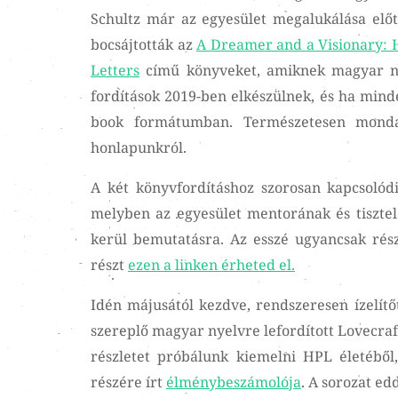
Schultz már az egyesület megalukálása előt
bocsájtották az
A Dreamer and a Visionary: H
Letters
című könyveket, amiknek magyar nye
fordítások 2019-ben elkészülnek, és ha minde
book formátumban. Természetesen monda
honlapunkról.
A két könyvfordításhoz szorosan kapcsolódi
melyben az egyesület mentorának és tisztel
kerül bemutatásra. Az esszé ugyancsak rés
részt
ezen a linken érheted el.
Idén májusától kezdve, rendszeresen ízelít
szereplő magyar nyelvre lefordított Lovecra
részletet próbálunk kiemelni HPL életébő
részére írt
élménybeszámolója
. A sorozat ed