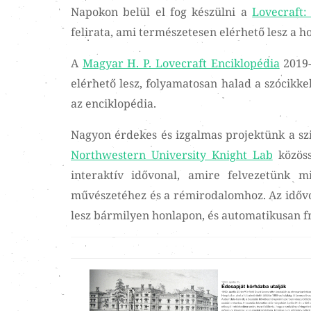
Napokon belül el fog készülni a
Lovecraft
felirata, ami természetesen elérhető lesz a h
A
Magyar H. P. Lovecraft Enciklopédia
2019-
elérhető lesz, folyamatosan halad a szócikke
az enciklopédia.
Nagyon érdekes és izgalmas projektünk a szin
Northwestern University Knight Lab
közös
interaktív idővonal, amire felvezetünk 
művészetéhez és a rémirodalomhoz. Az idővon
lesz bármilyen honlapon, és automatikusan fr