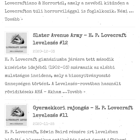
Lovecraftiano & Horrortól, amely a nevéből kitűnően a
Lovecrafton túli horrorvilággal is foglalkozik. Némi …
Tovább »
Slater Avenue Army – H. P. Lovecraft
levelezés #12
2020-12-03
H. P. Lovecraft gimnáziumba járásra tett második
kísérlete idejéből (1902-03) származik az alábbi
mulatságos incidens, mely a bizonyítványosztó
ünnepségen történt. A Levelezés-rovatban használt
rövidítések: AHÁ – Akham …
Tovább »
Gyermekkori rajongás – H. P. Lovecraft
levelezés #11
2020-11-25
H. P. Lovecraft, Edwin Baird részére írt levelében