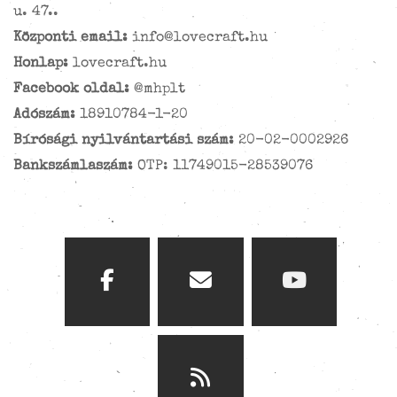
u. 47..
Központi email:
info@lovecraft.hu
Honlap:
lovecraft.hu
Facebook oldal:
@mhplt
Adószám:
18910784-1-20
Bírósági nyilvántartási szám:
20-02-0002926
Bankszámlaszám:
OTP: 11749015-28539076