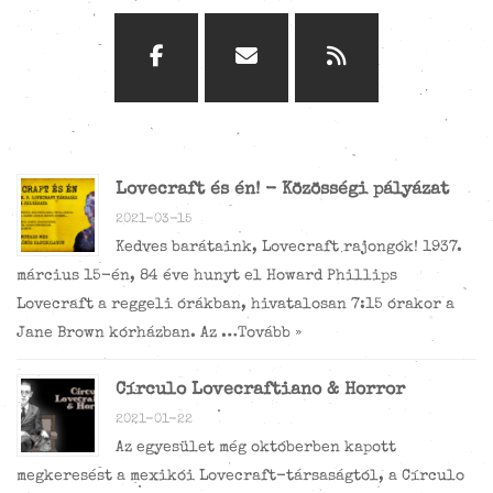
Lovecraft és én! - Közösségi pályázat
2021-03-15
Kedves barátaink, Lovecraft rajongók! 1937.
március 15-én, 84 éve hunyt el Howard Phillips
Lovecraft a reggeli órákban, hivatalosan 7:15 órakor a
Jane Brown kórházban. Az …
Tovább »
Círculo Lovecraftiano & Horror
2021-01-22
Az egyesület még októberben kapott
megkeresést a mexikói Lovecraft-társaságtól, a Círculo