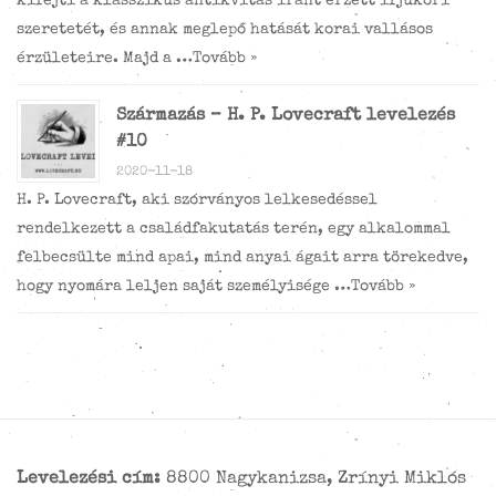
kifejti a klasszikus antikvitás iránt érzett ifjúkori
szeretetét, és annak meglepő hatását korai vallásos
érzületeire. Majd a …
Tovább »
Származás – H. P. Lovecraft levelezés
#10
2020-11-18
H. P. Lovecraft, aki szórványos lelkesedéssel
rendelkezett a családfakutatás terén, egy alkalommal
felbecsülte mind apai, mind anyai ágait arra törekedve,
hogy nyomára leljen saját személyisége …
Tovább »
Levelezési cím:
8800 Nagykanizsa, Zrínyi Miklós