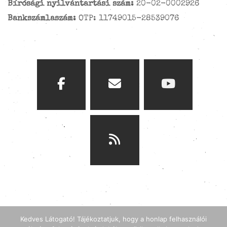
Bírósági nyilvántartási szám:
20-02-0002926
Bankszámlaszám:
OTP: 11749015-28539076
Kedves Látogató! Tájékoztatjuk, hogy a honlap felhasználói