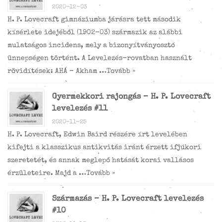
2020-12-03
H. P. Lovecraft gimnáziumba járásra tett második
kísérlete idejéből (1902-03) származik az alábbi
mulatságos incidens, mely a bizonyítványosztó
ünnepségen történt. A Levelezés-rovatban használt
rövidítések: AHÁ – Akham …
Tovább »
Gyermekkori rajongás – H. P. Lovecraft
levelezés #11
2020-11-25
H. P. Lovecraft, Edwin Baird részére írt levelében
kifejti a klasszikus antikvitás iránt érzett ifjúkori
szeretetét, és annak meglepő hatását korai vallásos
érzületeire. Majd a …
Tovább »
Származás – H. P. Lovecraft levelezés
#10