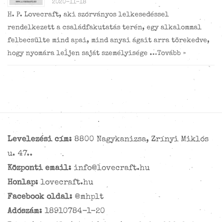
2020-11-18
H. P. Lovecraft, aki szórványos lelkesedéssel
rendelkezett a családfakutatás terén, egy alkalommal
felbecsülte mind apai, mind anyai ágait arra törekedve,
hogy nyomára leljen saját személyisége …
Tovább »
Levelezési cím:
8800 Nagykanizsa, Zrínyi Miklós
u. 47..
Központi email:
info@lovecraft.hu
Honlap:
lovecraft.hu
Facebook oldal:
@mhplt
Adószám:
18910784-1-20