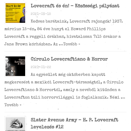
Lovecraft és én! - Közösségi pályázat
2021-03-15
Kedves barátaink, Lovecraft rajongók! 1937.
március 15-én, 84 éve hunyt el Howard Phillips
Lovecraft a reggeli órákban, hivatalosan 7:15 órakor a
Jane Brown kórházban. Az …
Tovább »
Círculo Lovecraftiano & Horror
2021-01-22
Az egyesület még októberben kapott
megkeresést a mexikói Lovecraft-társaságtól, a Círculo
Lovecraftiano & Horrortól, amely a nevéből kitűnően a
Lovecrafton túli horrorvilággal is foglalkozik. Némi …
Tovább »
Slater Avenue Army – H. P. Lovecraft
levelezés #12