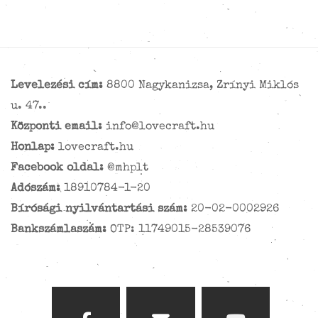
Levelezési cím:
8800 Nagykanizsa, Zrínyi Miklós
u. 47..
Központi email:
info@lovecraft.hu
Honlap:
lovecraft.hu
Facebook oldal:
@mhplt
Adószám:
18910784-1-20
Bírósági nyilvántartási szám:
20-02-0002926
Bankszámlaszám:
OTP: 11749015-28539076