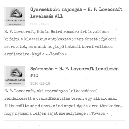
Gyermekkori rajongás – H. P. Lovecraft
levelezés #11
2020-11-25
H. P. Lovecraft, Edwin Baird részére írt levelében
kifejti a klasszikus antikvitás iránt érzett ifjúkori
szeretetét, és annak meglepő hatását korai vallásos
érzületeire. Majd a …
Tovább »
Származás – H. P. Lovecraft levelezés
#10
2020-11-18
H. P. Lovecraft, aki szórványos lelkesedéssel
rendelkezett a családfakutatás terén, egy alkalommal
felbecsülte mind apai, mind anyai ágait arra törekedve,
hogy nyomára leljen saját személyisége …
Tovább »