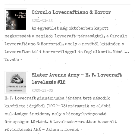
Círculo Lovecraftiano & Horror
2021-01-22
Az egyesület még októberben kapott
megkeresést a mexikói Lovecraft-társaságtól, a Círculo
Lovecraftiano & Horrortól, amely a nevéből kitűnően a
Lovecrafton túli horrorvilággal is foglalkozik. Némi …
Tovább »
Slater Avenue Army – H. P. Lovecraft
levelezés #12
2020-12-03
H. P. Lovecraft gimnáziumba járásra tett második
kísérlete idejéből (1902-03) származik az alábbi
mulatságos incidens, mely a bizonyítványosztó
ünnepségen történt. A Levelezés-rovatban használt
rövidítések: AHÁ – Akham …
Tovább »