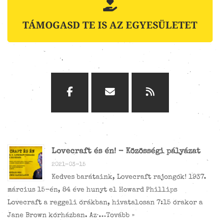
TÁMOGASD TE IS AZ EGYESÜLETET
Lovecraft és én! - Közösségi pályázat
2021-03-15
Kedves barátaink, Lovecraft rajongók! 1937.
március 15-én, 84 éve hunyt el Howard Phillips
Lovecraft a reggeli órákban, hivatalosan 7:15 órakor a
Jane Brown kórházban. Az …
Tovább »