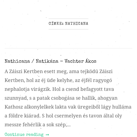
CÍMKE:
NATHICANA
Nathicana / Natikána - Vachter Ákos
A Záiszi Kertben esett meg, ama tejködü Záiszi
Kertben, hol az éj üde kelyhe, az éjfél ragyogó
nephalotja virágzik. Hol a csend befagyott tava
szunnyad, s a patak csobogása se hallik, ahogyan
Kathosz alkonylelkek lakta vak üregeiből lágy hulláma
a földre kiárad. S hol csermelyen és tavon által oly
messze fehérlik a sok szép,...
Continue reading