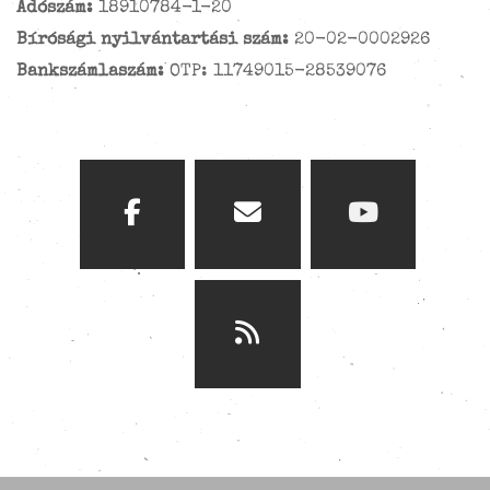
Adószám:
18910784-1-20
Bírósági nyilvántartási szám:
20-02-0002926
Bankszámlaszám:
OTP: 11749015-28539076