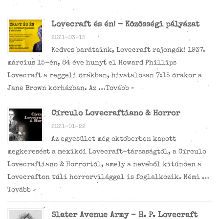
Lovecraft és én! - Közösségi pályázat
2021-03-15
Kedves barátaink, Lovecraft rajongók! 1937.
március 15-én, 84 éve hunyt el Howard Phillips
Lovecraft a reggeli órákban, hivatalosan 7:15 órakor a
Jane Brown kórházban. Az …
Tovább »
Círculo Lovecraftiano & Horror
2021-01-22
Az egyesület még októberben kapott
megkeresést a mexikói Lovecraft-társaságtól, a Círculo
Lovecraftiano & Horrortól, amely a nevéből kitűnően a
Lovecrafton túli horrorvilággal is foglalkozik. Némi …
Tovább »
Slater Avenue Army – H. P. Lovecraft