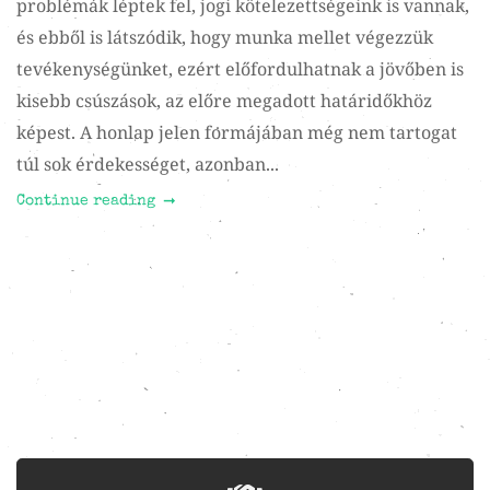
problémák léptek fel, jogi kötelezettségeink is vannak,
és ebből is látszódik, hogy munka mellet végezzük
tevékenységünket, ezért előfordulhatnak a jövőben is
kisebb csúszások, az előre megadott határidőkhöz
képest. A honlap jelen formájában még nem tartogat
túl sok érdekességet, azonban...
Continue reading