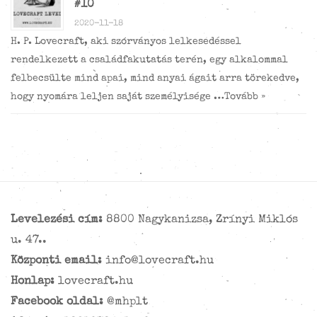
#10
2020-11-18
H. P. Lovecraft, aki szórványos lelkesedéssel
rendelkezett a családfakutatás terén, egy alkalommal
felbecsülte mind apai, mind anyai ágait arra törekedve,
hogy nyomára leljen saját személyisége …
Tovább »
Levelezési cím:
8800 Nagykanizsa, Zrínyi Miklós
u. 47..
Központi email:
info@lovecraft.hu
Honlap:
lovecraft.hu
Facebook oldal:
@mhplt