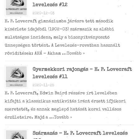
levelezés #12
2020-12-03
H. P. Lovecraft gimnáziumba járásra tett második
kísérlete idejéből (1902-03) származik az alábbi
mulatságos incidens, mely a bizonyítványosztó
ünnepségen történt. A Levelezés-rovatban használt
rövidítések: AHÁ – Akham …
Tovább »
Gyermekkori rajongás – H. P. Lovecraft
levelezés #11
2020-11-25
H. P. Lovecraft, Edwin Baird részére írt levelében
kifejti a klasszikus antikvitás iránt érzett ifjúkori
szeretetét, és annak meglepő hatását korai vallásos
érzületeire. Majd a …
Tovább »
Származás – H. P. Lovecraft levelezés