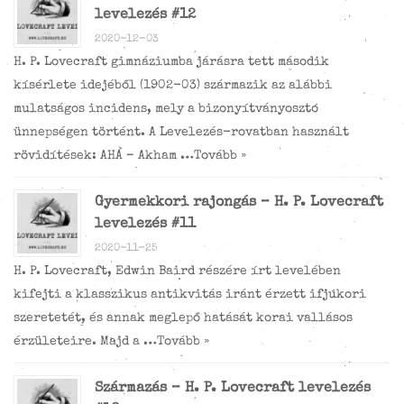
levelezés #12
2020-12-03
H. P. Lovecraft gimnáziumba járásra tett második
kísérlete idejéből (1902-03) származik az alábbi
mulatságos incidens, mely a bizonyítványosztó
ünnepségen történt. A Levelezés-rovatban használt
rövidítések: AHÁ – Akham …
Tovább »
Gyermekkori rajongás – H. P. Lovecraft
levelezés #11
2020-11-25
H. P. Lovecraft, Edwin Baird részére írt levelében
kifejti a klasszikus antikvitás iránt érzett ifjúkori
szeretetét, és annak meglepő hatását korai vallásos
érzületeire. Majd a …
Tovább »
Származás – H. P. Lovecraft levelezés