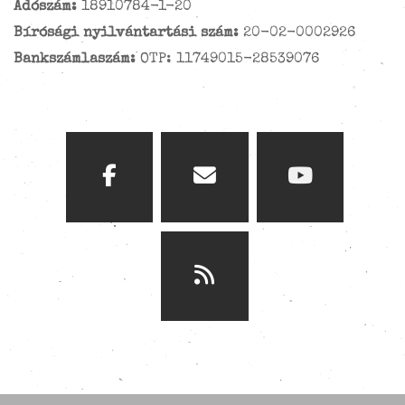
Adószám:
18910784-1-20
Bírósági nyilvántartási szám:
20-02-0002926
Bankszámlaszám:
OTP: 11749015-28539076