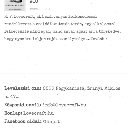
#10
2020-11-18
H. P. Lovecraft, aki szórványos lelkesedéssel
rendelkezett a családfakutatás terén, egy alkalommal
felbecsülte mind apai, mind anyai ágait arra törekedve,
hogy nyomára leljen saját személyisége …
Tovább »
Levelezési cím:
8800 Nagykanizsa, Zrínyi Miklós
u. 47..
Központi email:
info@lovecraft.hu
Honlap:
lovecraft.hu
Facebook oldal:
@mhplt