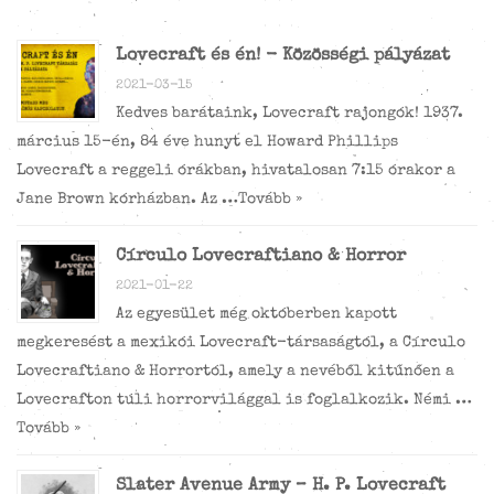
Lovecraft és én! - Közösségi pályázat
2021-03-15
Kedves barátaink, Lovecraft rajongók! 1937.
március 15-én, 84 éve hunyt el Howard Phillips
Lovecraft a reggeli órákban, hivatalosan 7:15 órakor a
Jane Brown kórházban. Az …
Tovább »
Círculo Lovecraftiano & Horror
2021-01-22
Az egyesület még októberben kapott
megkeresést a mexikói Lovecraft-társaságtól, a Círculo
Lovecraftiano & Horrortól, amely a nevéből kitűnően a
Lovecrafton túli horrorvilággal is foglalkozik. Némi …
Tovább »
Slater Avenue Army – H. P. Lovecraft