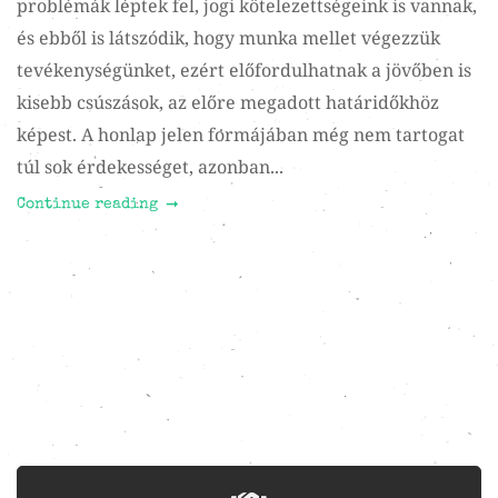
problémák léptek fel, jogi kötelezettségeink is vannak,
és ebből is látszódik, hogy munka mellet végezzük
tevékenységünket, ezért előfordulhatnak a jövőben is
kisebb csúszások, az előre megadott határidőkhöz
képest. A honlap jelen formájában még nem tartogat
túl sok érdekességet, azonban...
Continue reading