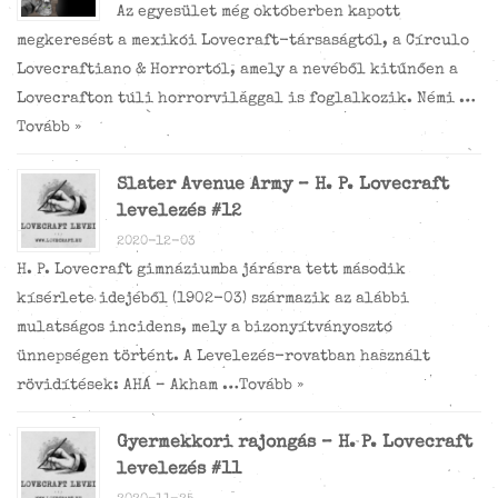
Az egyesület még októberben kapott
megkeresést a mexikói Lovecraft-társaságtól, a Círculo
Lovecraftiano & Horrortól, amely a nevéből kitűnően a
Lovecrafton túli horrorvilággal is foglalkozik. Némi …
Tovább »
Slater Avenue Army – H. P. Lovecraft
levelezés #12
2020-12-03
H. P. Lovecraft gimnáziumba járásra tett második
kísérlete idejéből (1902-03) származik az alábbi
mulatságos incidens, mely a bizonyítványosztó
ünnepségen történt. A Levelezés-rovatban használt
rövidítések: AHÁ – Akham …
Tovább »
Gyermekkori rajongás – H. P. Lovecraft
levelezés #11