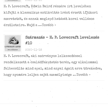
2020-11-25
H. P. Lovecraft, Edwin Baird részére írt levelében
kifejti a klasszikus antikvitás iránt érzett ifjúkori
szeretetét, és annak meglepő hatását korai vallásos
érzületeire. Majd a …
Tovább »
Származás – H. P. Lovecraft levelezés
#10
2020-11-18
H. P. Lovecraft, aki szórványos lelkesedéssel
rendelkezett a családfakutatás terén, egy alkalommal
felbecsülte mind apai, mind anyai ágait arra törekedve,
hogy nyomára leljen saját személyisége …
Tovább »