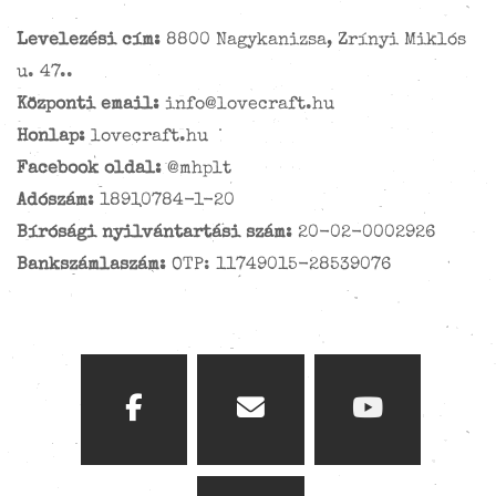
Levelezési cím:
8800 Nagykanizsa, Zrínyi Miklós
u. 47..
Központi email:
info@lovecraft.hu
Honlap:
lovecraft.hu
Facebook oldal:
@mhplt
Adószám:
18910784-1-20
Bírósági nyilvántartási szám:
20-02-0002926
Bankszámlaszám:
OTP: 11749015-28539076