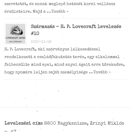
szeretetét, és annak meglepő hatását korai vallásos
érzületeire. Majd a …
Tovább »
Származás – H. P. Lovecraft levelezés
#10
2020-11-18
H. P. Lovecraft, aki szórványos lelkesedéssel
rendelkezett a családfakutatás terén, egy alkalommal
felbecsülte mind apai, mind anyai ágait arra törekedve,
hogy nyomára leljen saját személyisége …
Tovább »
Levelezési cím:
8800 Nagykanizsa, Zrínyi Miklós