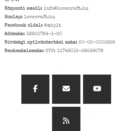
u. 47..
Központi email:
info@lovecraft.hu
Honlap:
lovecraft.hu
Facebook oldal:
@mhplt
Adószám:
18910784-1-20
Bírósági nyilvántartási szám:
20-02-0002926
Bankszámlaszám:
OTP: 11749015-28539076