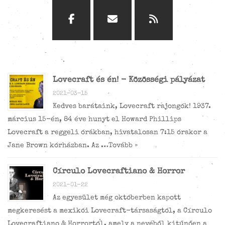
Lovecraft és én! - Közösségi pályázat
2021-03-15
Kedves barátaink, Lovecraft rajongók! 1937.
március 15-én, 84 éve hunyt el Howard Phillips
Lovecraft a reggeli órákban, hivatalosan 7:15 órakor a
Jane Brown kórházban. Az …
Tovább »
Círculo Lovecraftiano & Horror
2021-01-22
Az egyesület még októberben kapott
megkeresést a mexikói Lovecraft-társaságtól, a Círculo
Lovecraftiano & Horrortól, amely a nevéből kitűnően a