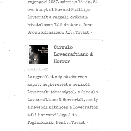
rajongók! 1937. március 15-én, 84
éve hunyt el Howard Phillips
Lovecraft a reggeli órákban,
hivatalosan 7:15 órakor a Jane
Brown kórházban. Az …
Tovább »
Círculo
Lovecraftiano &
Horror
2021-01-22
Az egyesület még októberben
kapott megkeresést a mexikói
Lovecraft-társaságtól, a Círculo
Lovecraftiano & Horrortól, amely
a nevéből kitűnően a Lovecrafton
túli horrorvilággal is
foglalkozik. Némi …
Tovább »