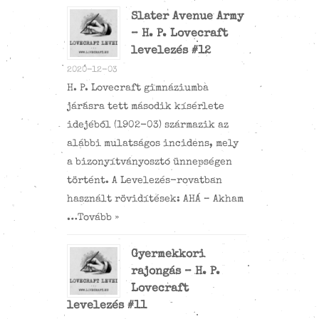
Slater Avenue Army
– H. P. Lovecraft
levelezés #12
2020-12-03
H. P. Lovecraft gimnáziumba
járásra tett második kísérlete
idejéből (1902-03) származik az
alábbi mulatságos incidens, mely
a bizonyítványosztó ünnepségen
történt. A Levelezés-rovatban
használt rövidítések: AHÁ – Akham
…
Tovább »
Gyermekkori
rajongás – H. P.
Lovecraft
levelezés #11