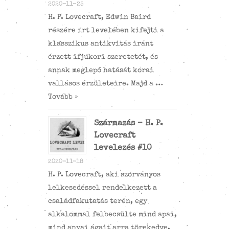
2020-11-25
H. P. Lovecraft, Edwin Baird
részére írt levelében kifejti a
klasszikus antikvitás iránt
érzett ifjúkori szeretetét, és
annak meglepő hatását korai
vallásos érzületeire. Majd a …
Tovább »
Származás – H. P.
Lovecraft
levelezés #10
2020-11-18
H. P. Lovecraft, aki szórványos
lelkesedéssel rendelkezett a
családfakutatás terén, egy
alkalommal felbecsülte mind apai,
mind anyai ágait arra törekedve,