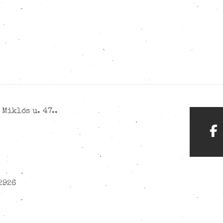
Miklós u. 47..
2926