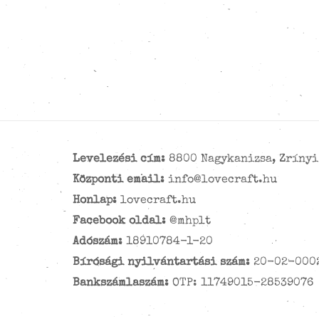
Levelezési cím:
8800 Nagykanizsa, Zrínyi 
Központi email:
info@lovecraft.hu
Honlap:
lovecraft.hu
Facebook oldal:
@mhplt
Adószám:
18910784-1-20
Bírósági nyilvántartási szám:
20-02-000
Bankszámlaszám:
OTP: 11749015-28539076