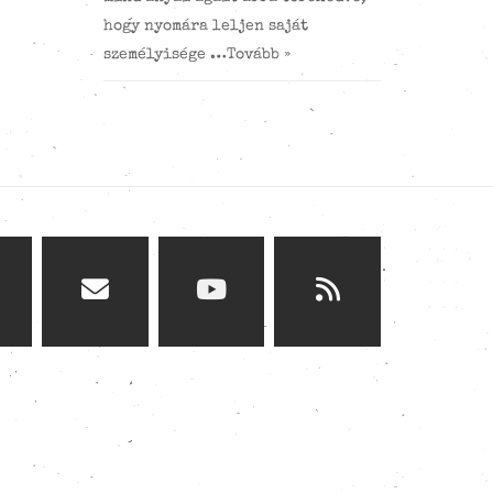
hogy nyomára leljen saját
személyisége …
Tovább »