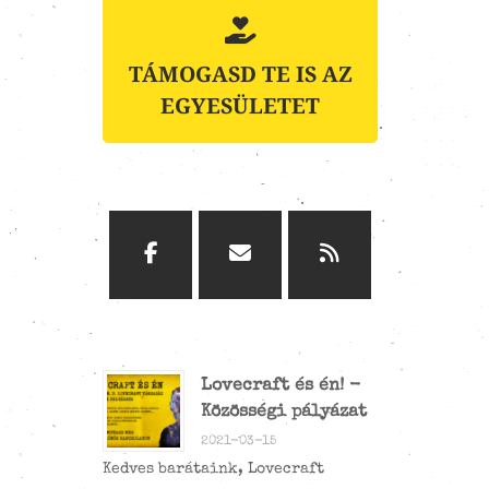
TÁMOGASD TE IS AZ
EGYESÜLETET
Lovecraft és én! -
Közösségi pályázat
2021-03-15
Kedves barátaink, Lovecraft