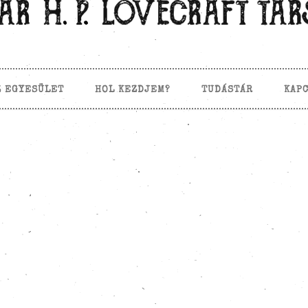
Z EGYESÜLET
HOL KEZDJEM?
TUDÁSTÁR
KAP