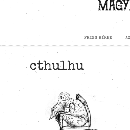
FRISS HÍREK
A
cthulhu