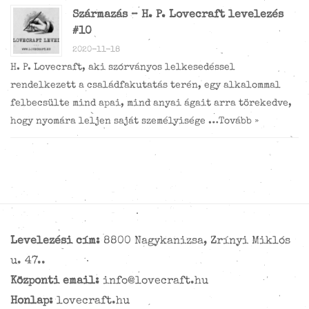
Származás – H. P. Lovecraft levelezés
#10
2020-11-18
H. P. Lovecraft, aki szórványos lelkesedéssel
rendelkezett a családfakutatás terén, egy alkalommal
felbecsülte mind apai, mind anyai ágait arra törekedve,
hogy nyomára leljen saját személyisége …
Tovább »
Levelezési cím:
8800 Nagykanizsa, Zrínyi Miklós
u. 47..
Központi email:
info@lovecraft.hu
Honlap:
lovecraft.hu