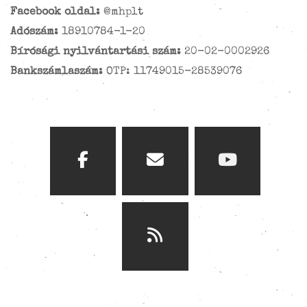
Facebook oldal:
@mhplt
Adószám:
18910784-1-20
Bírósági nyilvántartási szám:
20-02-0002926
Bankszámlaszám:
OTP: 11749015-28539076