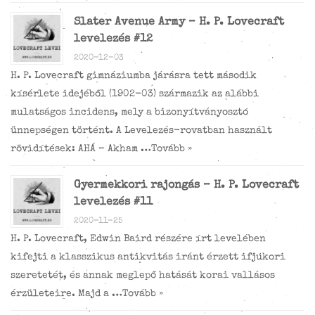
Slater Avenue Army – H. P. Lovecraft
levelezés #12
2020-12-03
H. P. Lovecraft gimnáziumba járásra tett második
kísérlete idejéből (1902-03) származik az alábbi
mulatságos incidens, mely a bizonyítványosztó
ünnepségen történt. A Levelezés-rovatban használt
rövidítések: AHÁ – Akham …
Tovább »
Gyermekkori rajongás – H. P. Lovecraft
levelezés #11
2020-11-25
H. P. Lovecraft, Edwin Baird részére írt levelében
kifejti a klasszikus antikvitás iránt érzett ifjúkori
szeretetét, és annak meglepő hatását korai vallásos
érzületeire. Majd a …
Tovább »