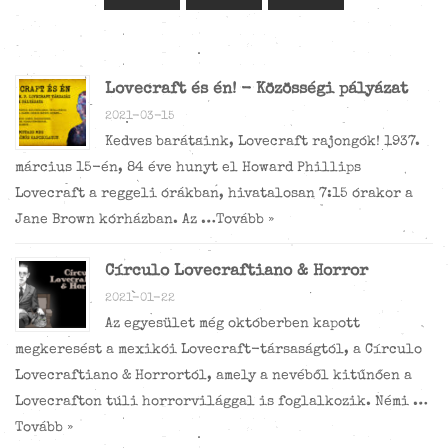
Lovecraft és én! - Közösségi pályázat
2021-03-15
Kedves barátaink, Lovecraft rajongók! 1937.
március 15-én, 84 éve hunyt el Howard Phillips
Lovecraft a reggeli órákban, hivatalosan 7:15 órakor a
Jane Brown kórházban. Az …
Tovább »
Círculo Lovecraftiano & Horror
2021-01-22
Az egyesület még októberben kapott
megkeresést a mexikói Lovecraft-társaságtól, a Círculo
Lovecraftiano & Horrortól, amely a nevéből kitűnően a
Lovecrafton túli horrorvilággal is foglalkozik. Némi …
Tovább »