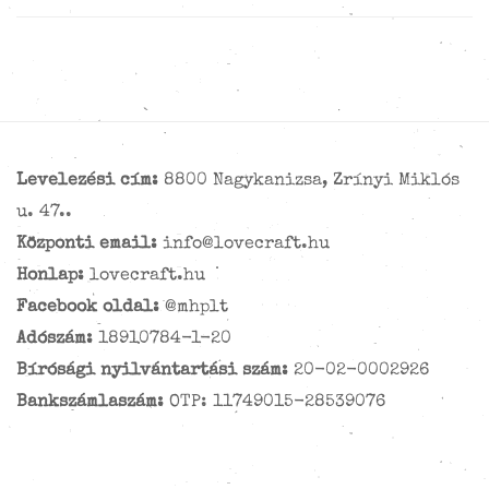
Levelezési cím:
8800 Nagykanizsa, Zrínyi Miklós
u. 47..
Központi email:
info@lovecraft.hu
Honlap:
lovecraft.hu
Facebook oldal:
@mhplt
Adószám:
18910784-1-20
Bírósági nyilvántartási szám:
20-02-0002926
Bankszámlaszám:
OTP: 11749015-28539076