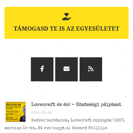
TÁMOGASD TE IS AZ EGYESÜLETET
Lovecraft és én! - Közösségi pályázat
2021-03-15
Kedves barátaink, Lovecraft rajongók! 1937.
március 15-én, 84 éve hunyt el Howard Phillips