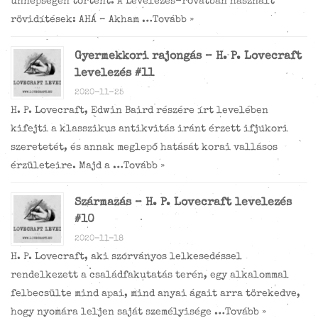
ünnepségen történt. A Levelezés-rovatban használt
rövidítések: AHÁ – Akham …
Tovább »
Gyermekkori rajongás – H. P. Lovecraft
levelezés #11
2020-11-25
H. P. Lovecraft, Edwin Baird részére írt levelében
kifejti a klasszikus antikvitás iránt érzett ifjúkori
szeretetét, és annak meglepő hatását korai vallásos
érzületeire. Majd a …
Tovább »
Származás – H. P. Lovecraft levelezés
#10
2020-11-18
H. P. Lovecraft, aki szórványos lelkesedéssel
rendelkezett a családfakutatás terén, egy alkalommal
felbecsülte mind apai, mind anyai ágait arra törekedve,
hogy nyomára leljen saját személyisége …
Tovább »