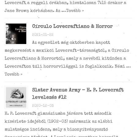
Lovecraft a reggeli órákban, hivatalosan 7:15 órakor a
Jane Brown kórházban. Az …
Tovább »
Círculo Lovecraftiano & Horror
2021-01-22
Az egyesület még októberben kapott
megkeresést a mexikói Lovecraft-társaságtól, a Círculo
Lovecraftiano & Horrortól, amely a nevéből kitűnően a
Lovecrafton túli horrorvilággal is foglalkozik. Némi …
Tovább »
Slater Avenue Army – H. P. Lovecraft
levelezés #12
2020-12-03
H. P. Lovecraft gimnáziumba járásra tett második
kísérlete idejéből (1902-03) származik az alábbi
mulatságos incidens, mely a bizonyítványosztó