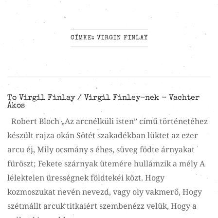
CÍMKE:
VIRGIN FINLAY
To Virgil Finlay / Virgil Finley-nek - Vachter
Ákos
Robert Bloch „Az arcnélküli isten” című történetéhez
készült rajza okán Sötét szakadékban lüktet az ezer
arcu éj, Mily ocsmány s éhes, süveg födte árnyakat
füröszt; Fekete szárnyak ütemére hullámzik a mély A
lélektelen ürességnek földtekéi közt. Hogy
kozmoszukat nevén nevezd, vagy oly vakmerő, Hogy
szétmállt arcuk titkaiért szembenézz velük, Hogy a