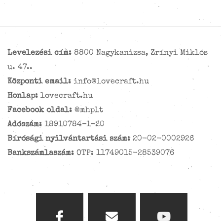
Levelezési cím:
8800 Nagykanizsa, Zrínyi Miklós
u. 47..
Központi email:
info@lovecraft.hu
Honlap:
lovecraft.hu
Facebook oldal:
@mhplt
Adószám:
18910784-1-20
Bírósági nyilvántartási szám:
20-02-0002926
Bankszámlaszám:
OTP: 11749015-28539076