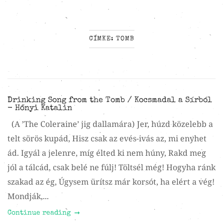
CÍMKE:
TOMB
Drinking Song from the Tomb / Kocsmadal a Sírból
- Hőnyi Katalin
(A ’The Coleraine’ jig dallamára) Jer, húzd közelebb a
telt sörös kupád, Hisz csak az evés-ivás az, mi enyhet
ád. Igyál a jelenre, míg élted ki nem húny, Rakd meg
jól a tálcád, csak belé ne fúlj! Töltsél még! Hogyha ránk
szakad az ég, Úgysem ürítsz már korsót, ha elért a vég!
Mondják,...
Continue reading