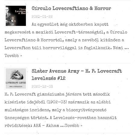
Círculo Lovecraftiano & Horror
2021-01-22
Az egyesület még októberben kapott
megkeresést a mexikói Lovecraft-társaságtól, a Círculo
Lovecraftiano & Horrortól, amely a nevéből kitűnően a
Lovecrafton túli horrorvilággal is foglalkozik. Némi …
Tovább »
Slater Avenue Army – H. P. Lovecraft
levelezés #12
2020-12-03
H. P. Lovecraft gimnáziumba járásra tett második
kísérlete idejéből (1902-03) származik az alábbi
mulatságos incidens, mely a bizonyítványosztó
ünnepségen történt. A Levelezés-rovatban használt
rövidítések: AHÁ – Akham …
Tovább »