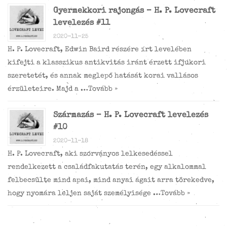
Gyermekkori rajongás – H. P. Lovecraft
levelezés #11
2020-11-25
H. P. Lovecraft, Edwin Baird részére írt levelében
kifejti a klasszikus antikvitás iránt érzett ifjúkori
szeretetét, és annak meglepő hatását korai vallásos
érzületeire. Majd a …
Tovább »
Származás – H. P. Lovecraft levelezés
#10
2020-11-18
H. P. Lovecraft, aki szórványos lelkesedéssel
rendelkezett a családfakutatás terén, egy alkalommal
felbecsülte mind apai, mind anyai ágait arra törekedve,
hogy nyomára leljen saját személyisége …
Tovább »