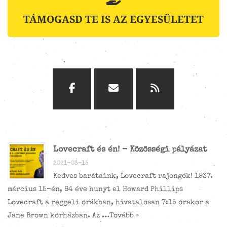
TÁMOGASD TE IS AZ EGYESÜLETET
Lovecraft és én! - Közösségi pályázat
2021-03-15
Kedves barátaink, Lovecraft rajongók! 1937.
március 15-én, 84 éve hunyt el Howard Phillips
Lovecraft a reggeli órákban, hivatalosan 7:15 órakor a
Jane Brown kórházban. Az …
Tovább »