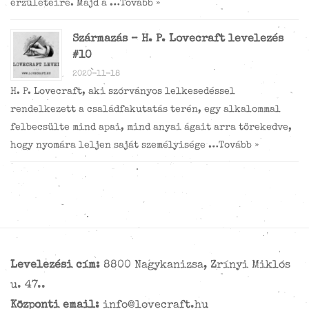
érzületeire. Majd a …
Tovább »
Származás – H. P. Lovecraft levelezés
#10
2020-11-18
H. P. Lovecraft, aki szórványos lelkesedéssel
rendelkezett a családfakutatás terén, egy alkalommal
felbecsülte mind apai, mind anyai ágait arra törekedve,
hogy nyomára leljen saját személyisége …
Tovább »
Levelezési cím:
8800 Nagykanizsa, Zrínyi Miklós
u. 47..
Központi email:
info@lovecraft.hu