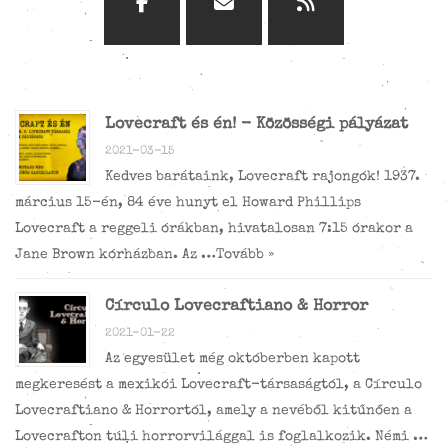
Lovecraft és én! - Közösségi pályázat
2021-03-15
Kedves barátaink, Lovecraft rajongók! 1937.
március 15-én, 84 éve hunyt el Howard Phillips
Lovecraft a reggeli órákban, hivatalosan 7:15 órakor a
Jane Brown kórházban. Az …
Tovább »
Círculo Lovecraftiano & Horror
2021-01-22
Az egyesület még októberben kapott
megkeresést a mexikói Lovecraft-társaságtól, a Círculo
Lovecraftiano & Horrortól, amely a nevéből kitűnően a
Lovecrafton túli horrorvilággal is foglalkozik. Némi …