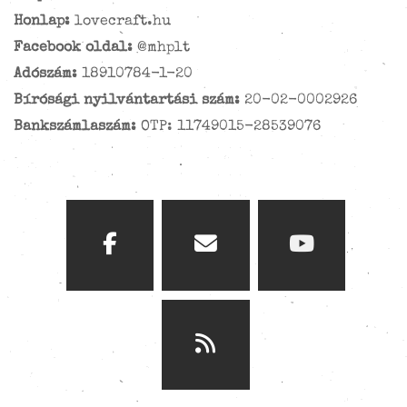
Honlap:
lovecraft.hu
Facebook oldal:
@mhplt
Adószám:
18910784-1-20
Bírósági nyilvántartási szám:
20-02-0002926
Bankszámlaszám:
OTP: 11749015-28539076