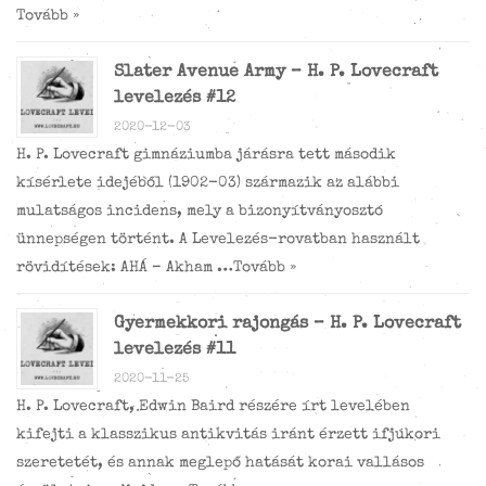
Tovább »
Slater Avenue Army – H. P. Lovecraft
levelezés #12
2020-12-03
H. P. Lovecraft gimnáziumba járásra tett második
kísérlete idejéből (1902-03) származik az alábbi
mulatságos incidens, mely a bizonyítványosztó
ünnepségen történt. A Levelezés-rovatban használt
rövidítések: AHÁ – Akham …
Tovább »
Gyermekkori rajongás – H. P. Lovecraft
levelezés #11
2020-11-25
H. P. Lovecraft, Edwin Baird részére írt levelében
kifejti a klasszikus antikvitás iránt érzett ifjúkori
szeretetét, és annak meglepő hatását korai vallásos