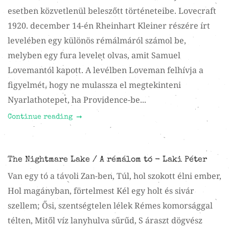
esetben közvetlenül beleszőtt történeteibe. Lovecraft
1920. december 14-én Rheinhart Kleiner részére írt
levelében egy különös rémálmáról számol be,
melyben egy fura levelet olvas, amit Samuel
Lovemantól kapott. A levélben Loveman felhívja a
figyelmét, hogy ne mulassza el megtekinteni
Nyarlathotepet, ha Providence-be...
Continue reading
The Nightmare Lake / A rémálom tó - Laki Péter
Van egy tó a távoli Zan-ben, Túl, hol szokott élni ember,
Hol magányban, förtelmest Kél egy holt és sivár
szellem; Ősi, szentségtelen lélek Rémes komorsággal
télten, Mitől víz lanyhulva sűrűd, S áraszt dögvész