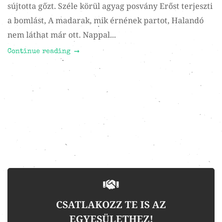
sújtotta gőzt. Széle körül agyag posvány Erőst terjeszti
a bomlást, A madarak, mik érnének partot, Halandó
nem láthat már ott. Nappal...
Continue reading
CSATLAKOZZ TE IS AZ
EGYESÜLETHEZ!