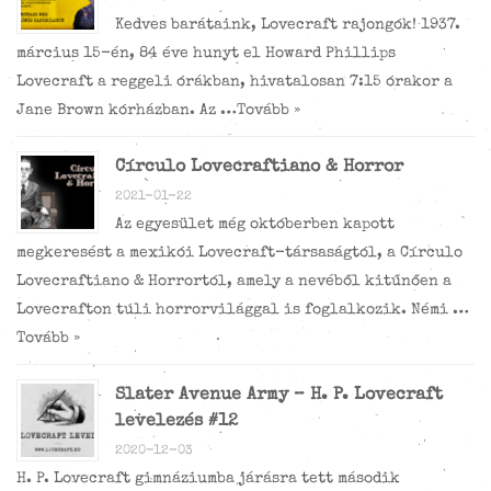
Kedves barátaink, Lovecraft rajongók! 1937.
március 15-én, 84 éve hunyt el Howard Phillips
Lovecraft a reggeli órákban, hivatalosan 7:15 órakor a
Jane Brown kórházban. Az …
Tovább »
Círculo Lovecraftiano & Horror
2021-01-22
Az egyesület még októberben kapott
megkeresést a mexikói Lovecraft-társaságtól, a Círculo
Lovecraftiano & Horrortól, amely a nevéből kitűnően a
Lovecrafton túli horrorvilággal is foglalkozik. Némi …
Tovább »
Slater Avenue Army – H. P. Lovecraft
levelezés #12
2020-12-03
H. P. Lovecraft gimnáziumba járásra tett második