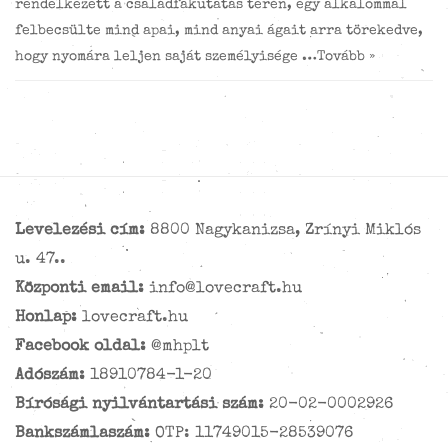
rendelkezett a családfakutatás terén, egy alkalommal
felbecsülte mind apai, mind anyai ágait arra törekedve,
hogy nyomára leljen saját személyisége …
Tovább »
Levelezési cím:
8800 Nagykanizsa, Zrínyi Miklós
u. 47..
Központi email:
info@lovecraft.hu
Honlap:
lovecraft.hu
Facebook oldal:
@mhplt
Adószám:
18910784-1-20
Bírósági nyilvántartási szám:
20-02-0002926
Bankszámlaszám:
OTP: 11749015-28539076