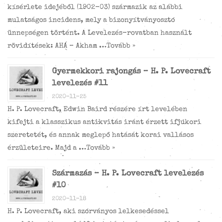
kísérlete idejéből (1902-03) származik az alábbi
mulatságos incidens, mely a bizonyítványosztó
ünnepségen történt. A Levelezés-rovatban használt
rövidítések: AHÁ – Akham …
Tovább »
Gyermekkori rajongás – H. P. Lovecraft
levelezés #11
2020-11-25
H. P. Lovecraft, Edwin Baird részére írt levelében
kifejti a klasszikus antikvitás iránt érzett ifjúkori
szeretetét, és annak meglepő hatását korai vallásos
érzületeire. Majd a …
Tovább »
Származás – H. P. Lovecraft levelezés
#10
2020-11-18
H. P. Lovecraft, aki szórványos lelkesedéssel