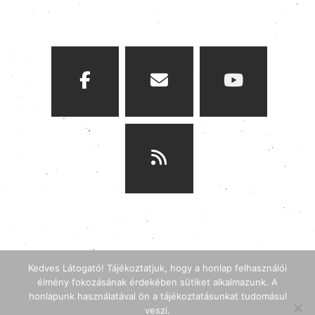
Kedves Látogató! Tájékoztatjuk, hogy a honlap felhasználói
élmény fokozásának érdekében sütiket alkalmazunk. A
honlapunk használatával ön a tájékoztatásunkat tudomásul
2026 © Magyar H. P. Lovecraft Társaság
Adatvédelmi tájékozt
veszi.