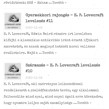
rövidítések: AHÁ – Akham …
Tovább »
Gyermekkori rajongás – H. P. Lovecraft
levelezés #11
2020-11-25
H. P. Lovecraft, Edwin Baird részére írt levelében
kifejti a klasszikus antikvitás iránt érzett ifjúkori
szeretetét, és annak meglepő hatását korai vallásos
érzületeire. Majd a …
Tovább »
Származás – H. P. Lovecraft levelezés
#10
2020-11-18
H. P. Lovecraft, aki szórványos lelkesedéssel
rendelkezett a családfakutatás terén, egy alkalommal
felbecsülte mind apai, mind anyai ágait arra törekedve,
hogy nyomára leljen saját személyisége …
Tovább »