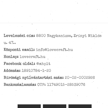
Levelezési cím:
8800 Nagykanizsa, Zrínyi Miklós
u. 47..
Központi email:
info@lovecraft.hu
Honlap:
lovecraft.hu
Facebook oldal:
@mhplt
Adószám:
18910784-1-20
Bírósági nyilvántartási szám:
20-02-0002926
Bankszámlaszám:
OTP: 11749015-28539076