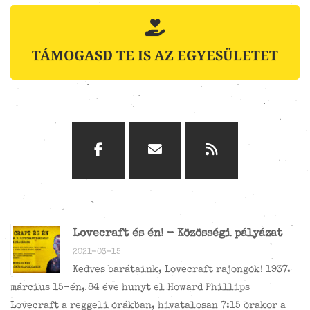
TÁMOGASD TE IS AZ EGYESÜLETET
Lovecraft és én! - Közösségi pályázat
2021-03-15
Kedves barátaink, Lovecraft rajongók! 1937.
március 15-én, 84 éve hunyt el Howard Phillips
Lovecraft a reggeli órákban, hivatalosan 7:15 órakor a