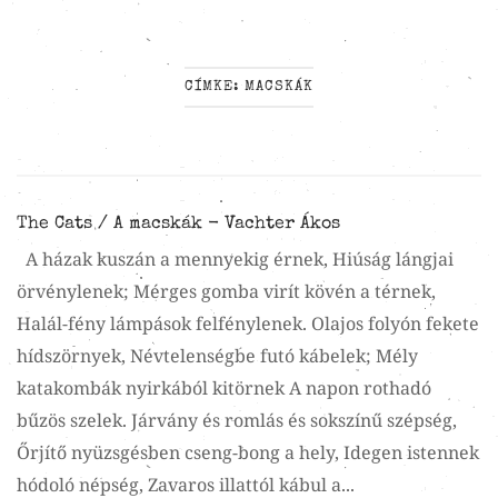
CÍMKE:
MACSKÁK
The Cats / A macskák - Vachter Ákos
A házak kuszán a mennyekig érnek, Hiúság lángjai
örvénylenek; Mérges gomba virít kövén a térnek,
Halál-fény lámpások felfénylenek. Olajos folyón fekete
hídszörnyek, Névtelenségbe futó kábelek; Mély
katakombák nyirkából kitörnek A napon rothadó
bűzös szelek. Járvány és romlás és sokszínű szépség,
Őrjítő nyüzsgésben cseng-bong a hely, Idegen istennek
hódoló népség, Zavaros illattól kábul a...