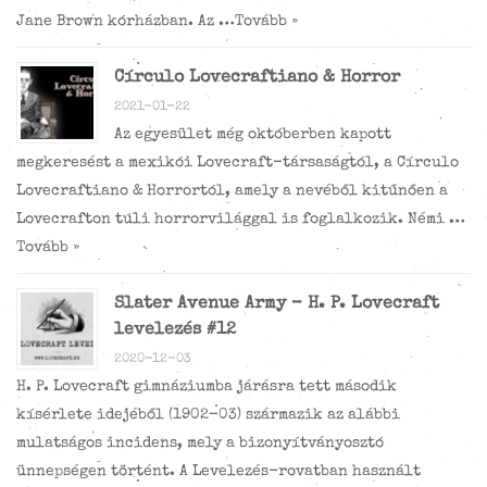
Jane Brown kórházban. Az …
Tovább »
Círculo Lovecraftiano & Horror
2021-01-22
Az egyesület még októberben kapott
megkeresést a mexikói Lovecraft-társaságtól, a Círculo
Lovecraftiano & Horrortól, amely a nevéből kitűnően a
Lovecrafton túli horrorvilággal is foglalkozik. Némi …
Tovább »
Slater Avenue Army – H. P. Lovecraft
levelezés #12
2020-12-03
H. P. Lovecraft gimnáziumba járásra tett második
kísérlete idejéből (1902-03) származik az alábbi
mulatságos incidens, mely a bizonyítványosztó
ünnepségen történt. A Levelezés-rovatban használt