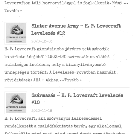
Lovecrafton túli horrorvilággal is foglalkozik. Némi …
Tovább »
Slater Avenue Army – H. P. Lovecraft
levelezés #12
2020-12-03
H. P. Lovecraft gimnáziumba járásra tett második
kísérlete idejéből (1902-03) származik az alábbi
mulatságos incidens, mely a bizonyítványosztó
ünnepségen történt. A Levelezés-rovatban használt
rövidítések: AHÁ – Akham …
Tovább »
Származás – H. P. Lovecraft levelezés
#10
2020-11-18
H. P. Lovecraft, aki szórványos lelkesedéssel
rendelkezett a családfakutatás terén, egy alkalommal