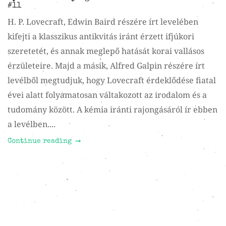
#11
H. P. Lovecraft, Edwin Baird részére írt levelében
kifejti a klasszikus antikvitás iránt érzett ifjúkori
szeretetét, és annak meglepő hatását korai vallásos
érzületeire. Majd a másik, Alfred Galpin részére írt
levélből megtudjuk, hogy Lovecraft érdeklődése fiatal
évei alatt folyamatosan váltakozott az irodalom és a
tudomány között. A kémia iránti rajongásáról ír ebben
a levélben....
Continue reading