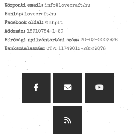
Központi email:
info@lovecraft.hu
Honlap:
lovecraft.hu
Facebook oldal:
@mhplt
Adószám:
18910784-1-20
Bírósági nyilvántartási szám:
20-02-0002926
Bankszámlaszám:
OTP: 11749015-28539076