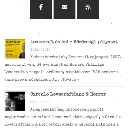
Lovecraft és én! - Közösségi pályázat
2021-03-15
Kedves barátaink, Lovecraft rajongók! 1937.
március 15-én, 84 éve hunyt el Howard Phillips
Lovecraft a reggeli órákban, hivatalosan 7:15 órakor a
Jane Brown kórházban. Az …
Tovább »
Círculo Lovecraftiano & Horror
2021-01-22
Az egyesület még októberben kapott
megkeresést a mexikói Lovecraft-társaságtól, a Círculo
Lovecraftiano & Horrortól, amely a nevéből kitűnően a