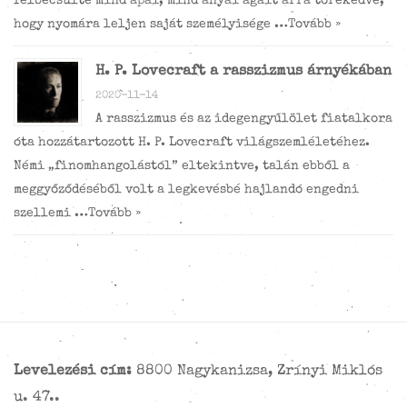
felbecsülte mind apai, mind anyai ágait arra törekedve,
hogy nyomára leljen saját személyisége …
Tovább »
H. P. Lovecraft a rasszizmus árnyékában
2020-11-14
A rasszizmus és az idegengyűlölet fiatalkora
óta hozzátartozott H. P. Lovecraft világszemléletéhez.
Némi „finomhangolástól” eltekintve, talán ebből a
meggyőződéséből volt a legkevésbé hajlandó engedni
szellemi …
Tovább »
Levelezési cím:
8800 Nagykanizsa, Zrínyi Miklós
u. 47..