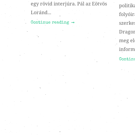
egy rövid interjúra. Pál az Eötvös
politi
Loránd...
folyói
szerkes
Continue reading
Dragon
meg el
informá
Contin