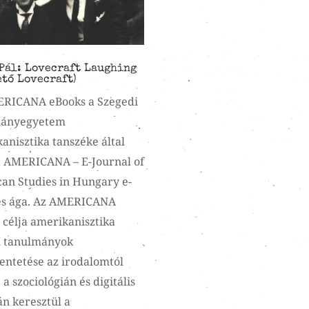
Pál: Lovecraft Laughing
ető Lovecraft)
RICANA eBooks a Szegedi
ányegyetem
anisztika tanszéke által
t AMERICANA – E-Journal of
an Studies in Hungary e-
s ága. Az AMERICANA
 célja amerikanisztika
 tanulmányok
entetése az irodalomtól
a szociológián és digitális
án keresztül a