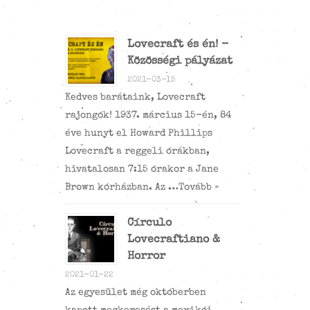
Lovecraft és én! -
Közösségi pályázat
2021-03-15
Kedves barátaink, Lovecraft
rajongók! 1937. március 15-én, 84
éve hunyt el Howard Phillips
Lovecraft a reggeli órákban,
hivatalosan 7:15 órakor a Jane
Brown kórházban. Az …
Tovább »
Círculo
Lovecraftiano &
Horror
2021-01-22
Az egyesület még októberben