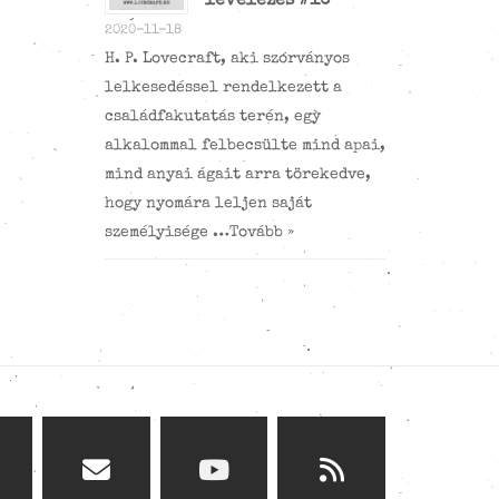
levelezés #10
2020-11-18
H. P. Lovecraft, aki szórványos
lelkesedéssel rendelkezett a
családfakutatás terén, egy
alkalommal felbecsülte mind apai,
mind anyai ágait arra törekedve,
hogy nyomára leljen saját
személyisége …
Tovább »