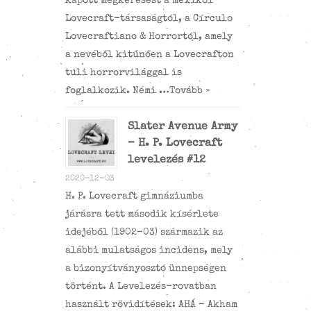
kapott megkeresést a mexikói
Lovecraft-társaságtól, a Círculo
Lovecraftiano & Horrortól, amely
a nevéből kitűnően a Lovecrafton
túli horrorvilággal is
foglalkozik. Némi …
Tovább »
Slater Avenue Army
– H. P. Lovecraft
levelezés #12
2020-12-03
H. P. Lovecraft gimnáziumba
járásra tett második kísérlete
idejéből (1902-03) származik az
alábbi mulatságos incidens, mely
a bizonyítványosztó ünnepségen
történt. A Levelezés-rovatban
használt rövidítések: AHÁ – Akham