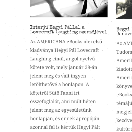
Interjú Hegyi Pállal a
Hegyi 
Lovecraft Laughing szerzőjével
(A nev
Az AMERICANA eBooks idei első
Az AME
kiadványa Hegyi Pál Lovecraft
Tudom
Laughing című, angol nyelvű
Amerik
kötete volt, mely január 28-án
kiadot
jelent meg és vált ingyen
Americ
letölthetővé a honlapon. A
könyve
kötetről Sütő Fanni írt
eBooks
összefoglalót, ami múlt héten
témájú
jelent meg az egyesületünk
megjel
honlapján, és ennek apropóján
kezdve 
azonnal fel is kértük Hegyi Pált
kultúr