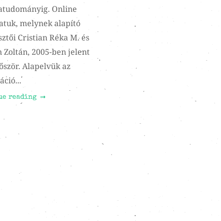
katudományig. Online
ratuk, melynek alapító
ztői Cristian Réka M. és
 Zoltán, 2005-ben jelent
őször. Alapelvük az
ció...
ue reading