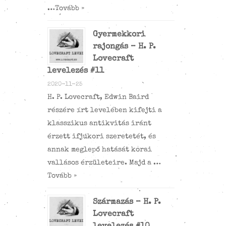
…
Tovább »
Gyermekkori
rajongás – H. P.
Lovecraft
levelezés #11
2020-11-25
H. P. Lovecraft, Edwin Baird
részére írt levelében kifejti a
klasszikus antikvitás iránt
érzett ifjúkori szeretetét, és
annak meglepő hatását korai
vallásos érzületeire. Majd a …
Tovább »
Származás – H. P.
Lovecraft