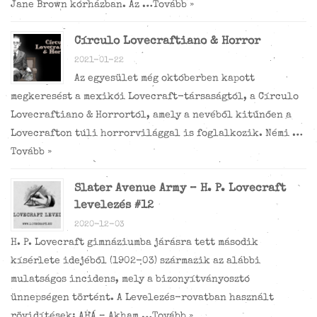
Jane Brown kórházban. Az …
Tovább »
Círculo Lovecraftiano & Horror
2021-01-22
Az egyesület még októberben kapott
megkeresést a mexikói Lovecraft-társaságtól, a Círculo
Lovecraftiano & Horrortól, amely a nevéből kitűnően a
Lovecrafton túli horrorvilággal is foglalkozik. Némi …
Tovább »
Slater Avenue Army – H. P. Lovecraft
levelezés #12
2020-12-03
H. P. Lovecraft gimnáziumba járásra tett második
kísérlete idejéből (1902-03) származik az alábbi
mulatságos incidens, mely a bizonyítványosztó
ünnepségen történt. A Levelezés-rovatban használt
rövidítések: AHÁ – Akham …
Tovább »