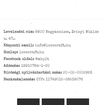
Levelezési cím:
8800 Nagykanizsa, Zrínyi Miklós
u. 47..
Központi email:
info@lovecraft.hu
Honlap:
lovecraft.hu
Facebook oldal:
@mhplt
Adószám:
18910784-1-20
Bírósági nyilvántartási szám:
20-02-0002926
Bankszámlaszám:
OTP: 11749015-28539076