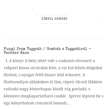
CÍMKE:
GOMBÁK
Fungi from Yuggoth / Gombák a Yuggothról -
Vachter Ákos
I. A könyv A hely sötét volt s csaknem elveszett a
rakpart kusza utcácskái közt, a víz hol bűzös dolgokat
füröszt, s nyugat felől bizarr köd érkezett. A
füsthomályos ablakokon át lám, tépett törzsű fákként
rothadó nagy könyvkupac kínált rég porladó, s
könnyen megkaparintható csodát. Igézve léptem be s
egy könyvhalom csúcsáról bámult...