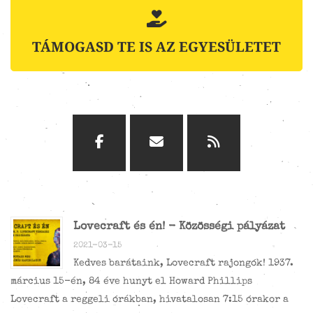
TÁMOGASD TE IS AZ EGYESÜLETET
Lovecraft és én! - Közösségi pályázat
2021-03-15
Kedves barátaink, Lovecraft rajongók! 1937.
március 15-én, 84 éve hunyt el Howard Phillips
Lovecraft a reggeli órákban, hivatalosan 7:15 órakor a