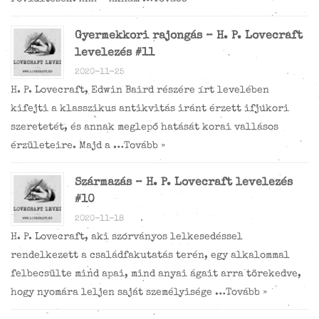
Gyermekkori rajongás – H. P. Lovecraft
levelezés #11
2020-11-25
H. P. Lovecraft, Edwin Baird részére írt levelében
kifejti a klasszikus antikvitás iránt érzett ifjúkori
szeretetét, és annak meglepő hatását korai vallásos
érzületeire. Majd a …
Tovább »
Származás – H. P. Lovecraft levelezés
#10
2020-11-18
H. P. Lovecraft, aki szórványos lelkesedéssel
rendelkezett a családfakutatás terén, egy alkalommal
felbecsülte mind apai, mind anyai ágait arra törekedve,
hogy nyomára leljen saját személyisége …
Tovább »