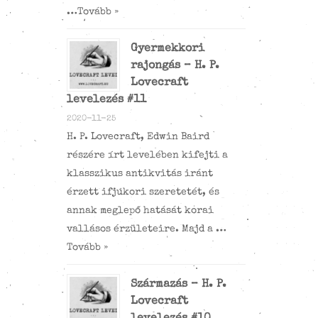
…
Tovább »
Gyermekkori
rajongás – H. P.
Lovecraft
levelezés #11
2020-11-25
H. P. Lovecraft, Edwin Baird
részére írt levelében kifejti a
klasszikus antikvitás iránt
érzett ifjúkori szeretetét, és
annak meglepő hatását korai
vallásos érzületeire. Majd a …
Tovább »
Származás – H. P.
Lovecraft