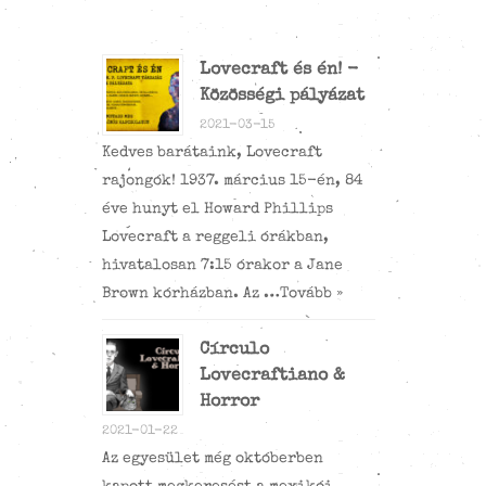
Lovecraft és én! -
Közösségi pályázat
2021-03-15
Kedves barátaink, Lovecraft
rajongók! 1937. március 15-én, 84
éve hunyt el Howard Phillips
Lovecraft a reggeli órákban,
hivatalosan 7:15 órakor a Jane
Brown kórházban. Az …
Tovább »
Círculo
Lovecraftiano &
Horror
2021-01-22
Az egyesület még októberben