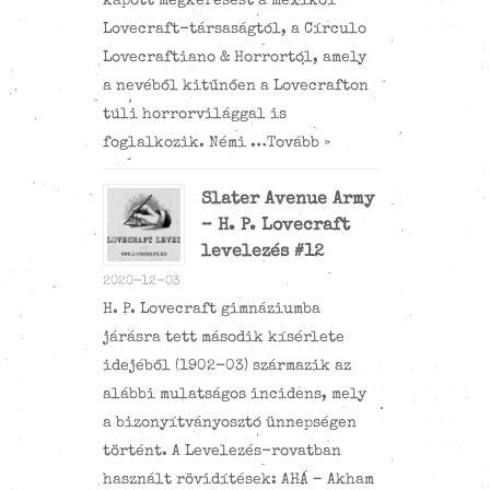
kapott megkeresést a mexikói
Lovecraft-társaságtól, a Círculo
Lovecraftiano & Horrortól, amely
a nevéből kitűnően a Lovecrafton
túli horrorvilággal is
foglalkozik. Némi …
Tovább »
Slater Avenue Army
– H. P. Lovecraft
levelezés #12
2020-12-03
H. P. Lovecraft gimnáziumba
járásra tett második kísérlete
idejéből (1902-03) származik az
alábbi mulatságos incidens, mely
a bizonyítványosztó ünnepségen
történt. A Levelezés-rovatban
használt rövidítések: AHÁ – Akham