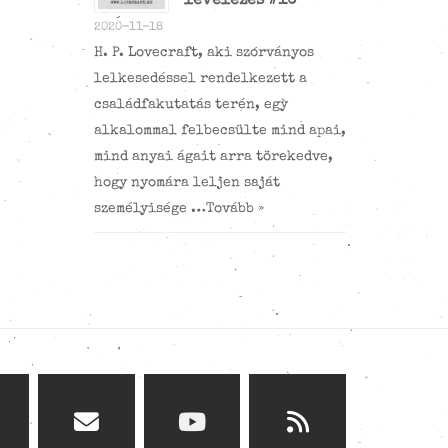
levelezés #10
2020-11-18
H. P. Lovecraft, aki szórványos
lelkesedéssel rendelkezett a
családfakutatás terén, egy
alkalommal felbecsülte mind apai,
mind anyai ágait arra törekedve,
hogy nyomára leljen saját
személyisége …
Tovább »