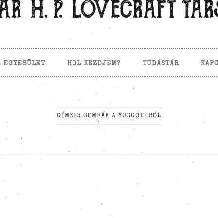
Z EGYESÜLET
HOL KEZDJEM?
TUDÁSTÁR
KAP
CÍMKE:
GOMBÁK A YUGGOTHRÓL