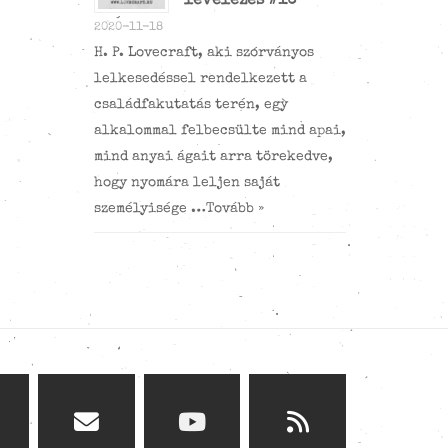
levelezés #10
2020-11-18
H. P. Lovecraft, aki szórványos
lelkesedéssel rendelkezett a
családfakutatás terén, egy
alkalommal felbecsülte mind apai,
mind anyai ágait arra törekedve,
hogy nyomára leljen saját
személyisége …
Tovább »