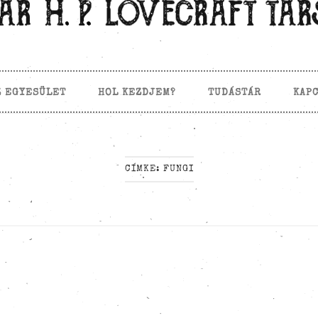
Z EGYESÜLET
HOL KEZDJEM?
TUDÁSTÁR
KAP
CÍMKE:
FUNGI