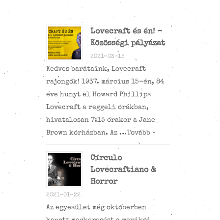
Lovecraft és én! -
Közösségi pályázat
2021-03-15
Kedves barátaink, Lovecraft
rajongók! 1937. március 15-én, 84
éve hunyt el Howard Phillips
Lovecraft a reggeli órákban,
hivatalosan 7:15 órakor a Jane
Brown kórházban. Az …
Tovább »
Círculo
Lovecraftiano &
Horror
2021-01-22
Az egyesület még októberben