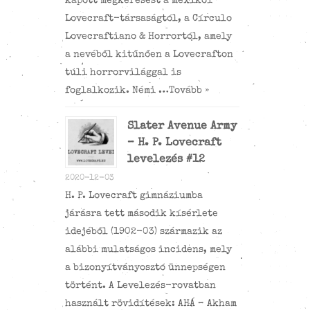
kapott megkeresést a mexikói
Lovecraft-társaságtól, a Círculo
Lovecraftiano & Horrortól, amely
a nevéből kitűnően a Lovecrafton
túli horrorvilággal is
foglalkozik. Némi …
Tovább »
Slater Avenue Army
– H. P. Lovecraft
levelezés #12
2020-12-03
H. P. Lovecraft gimnáziumba
járásra tett második kísérlete
idejéből (1902-03) származik az
alábbi mulatságos incidens, mely
a bizonyítványosztó ünnepségen
történt. A Levelezés-rovatban
használt rövidítések: AHÁ – Akham