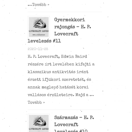
…
Tovább »
Gyermekkori
rajongás – H. P.
Lovecraft
levelezés #11
2020-11-25
H. P. Lovecraft, Edwin Baird
részére írt levelében kifejti a
klasszikus antikvitás iránt
érzett ifjúkori szeretetét, és
annak meglepő hatását korai
vallásos érzületeire. Majd a …
Tovább »
Származás – H. P.
Lovecraft