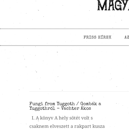
FRISS HÍREK
A
Fungi from Yuggoth / Gombák a
Yuggothról - Vachter Ákos
I. A könyv A hely sötét volt s
csaknem elveszett a rakpart kusza