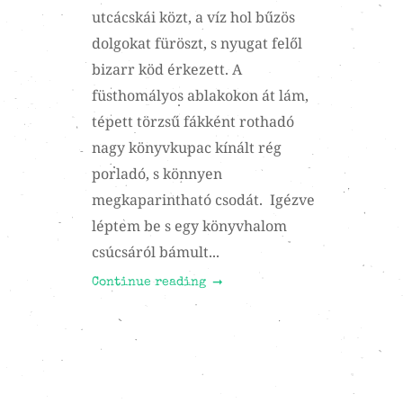
utcácskái közt, a víz hol bűzös
dolgokat füröszt, s nyugat felől
bizarr köd érkezett. A
füsthomályos ablakokon át lám,
tépett törzsű fákként rothadó
nagy könyvkupac kínált rég
porladó, s könnyen
megkaparintható csodát. Igézve
léptem be s egy könyvhalom
csúcsáról bámult...
Continue reading