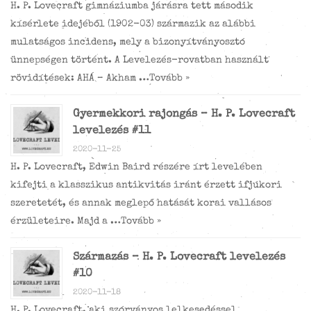
H. P. Lovecraft gimnáziumba járásra tett második
kísérlete idejéből (1902-03) származik az alábbi
mulatságos incidens, mely a bizonyítványosztó
ünnepségen történt. A Levelezés-rovatban használt
rövidítések: AHÁ – Akham …
Tovább »
Gyermekkori rajongás – H. P. Lovecraft
levelezés #11
2020-11-25
H. P. Lovecraft, Edwin Baird részére írt levelében
kifejti a klasszikus antikvitás iránt érzett ifjúkori
szeretetét, és annak meglepő hatását korai vallásos
érzületeire. Majd a …
Tovább »
Származás – H. P. Lovecraft levelezés
#10
2020-11-18
H. P. Lovecraft, aki szórványos lelkesedéssel