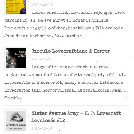
2021-03-15
Kedves barátaink, Lovecraft rajongók! 1937.
március 15-én, 84 éve hunyt el Howard Phillips
Lovecraft a reggeli órákban, hivatalosan 7:15 órakor a
Jane Brown kórházban. Az …
Tovább »
Círculo Lovecraftiano & Horror
2021-01-22
Az egyesület még októberben kapott
megkeresést a mexikói Lovecraft-társaságtól, a Círculo
Lovecraftiano & Horrortól, amely a nevéből kitűnően a
Lovecrafton túli horrorvilággal is foglalkozik. Némi …
Tovább »
Slater Avenue Army – H. P. Lovecraft
levelezés #12
2020-12-03