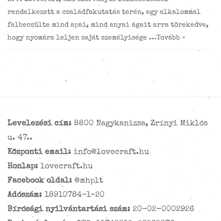
rendelkezett a családfakutatás terén, egy alkalommal
felbecsülte mind apai, mind anyai ágait arra törekedve,
hogy nyomára leljen saját személyisége …
Tovább »
Levelezési cím:
8800 Nagykanizsa, Zrínyi Miklós
u. 47..
Központi email:
info@lovecraft.hu
Honlap:
lovecraft.hu
Facebook oldal:
@mhplt
Adószám:
18910784-1-20
Bírósági nyilvántartási szám:
20-02-0002926