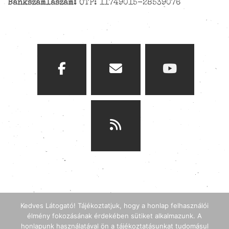
Bankszámlaszám:
OTP: 11749015-28539076
Kedves Látogató! Tájékoztatjuk, hogy a honlap felhasználói
élmény fokozásának érdekében sütiket alkalmazunk. A
honlapunk használatával ön a tájékoztatásunkat tudomásul