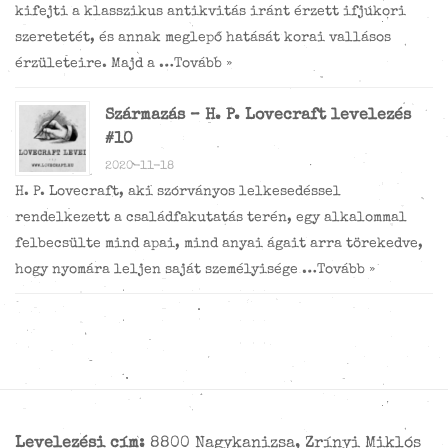
kifejti a klasszikus antikvitás iránt érzett ifjúkori
szeretetét, és annak meglepő hatását korai vallásos
érzületeire. Majd a …
Tovább »
Származás – H. P. Lovecraft levelezés
#10
2020-11-18
H. P. Lovecraft, aki szórványos lelkesedéssel
rendelkezett a családfakutatás terén, egy alkalommal
felbecsülte mind apai, mind anyai ágait arra törekedve,
hogy nyomára leljen saját személyisége …
Tovább »
Levelezési cím:
8800 Nagykanizsa, Zrínyi Miklós