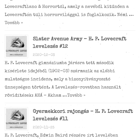
Lovecraftiano & Horrortól, amely a nevéből kitűnően a
Lovecrafton túli horrorvilággal is foglalkozik. Némi …
Tovább »
Slater Avenue Army – H. P. Lovecraft
levelezés #12
2020-12-03
H. P. Lovecraft gimnáziumba járásra tett második
kísérlete idejéből (1902-03) származik az alábbi
mulatságos incidens, mely a bizonyítványosztó
ünnepségen történt. A Levelezés-rovatban használt
rövidítések: AHÁ – Akham …
Tovább »
Gyermekkori rajongás – H. P. Lovecraft
levelezés #11
2020-11-25
H. P. Lovecraft, Edwin Baird részére írt levelében