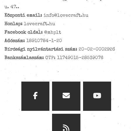
u. 47..
Központi email:
info@lovecraft.hu
Honlap:
lovecraft.hu
Facebook oldal:
@mhplt
Adószám:
18910784-1-20
Bírósági nyilvántartási szám:
20-02-0002926
Bankszámlaszám:
OTP: 11749015-28539076