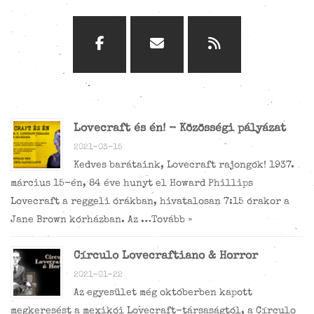
Lovecraft és én! - Közösségi pályázat
2021-03-15
Kedves barátaink, Lovecraft rajongók! 1937.
március 15-én, 84 éve hunyt el Howard Phillips
Lovecraft a reggeli órákban, hivatalosan 7:15 órakor a
Jane Brown kórházban. Az …
Tovább »
Círculo Lovecraftiano & Horror
2021-01-22
Az egyesület még októberben kapott
megkeresést a mexikói Lovecraft-társaságtól, a Círculo