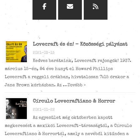
Lovecraft és én! - Közösségi pályázat
2021-03-15
Kedves barátaink, Lovecraft rajongók! 1937.
március 15-én, 84 éve hunyt el Howard Phillips
Lovecraft a reggeli órákban, hivatalosan 7:15 órakor a
Jane Brown kórházban. Az …
Tovább »
Círculo Lovecraftiano & Horror
2021-01-22
Az egyesület még októberben kapott
megkeresést a mexikói Lovecraft-társaságtól, a Círculo
Lovecraftiano & Horrortól, amely a nevéből kitűnően a