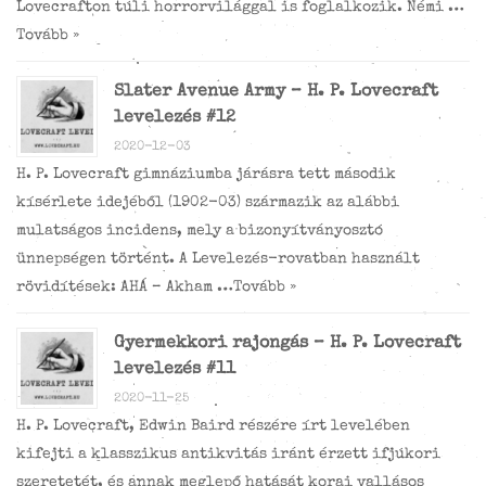
Lovecrafton túli horrorvilággal is foglalkozik. Némi …
Tovább »
Slater Avenue Army – H. P. Lovecraft
levelezés #12
2020-12-03
H. P. Lovecraft gimnáziumba járásra tett második
kísérlete idejéből (1902-03) származik az alábbi
mulatságos incidens, mely a bizonyítványosztó
ünnepségen történt. A Levelezés-rovatban használt
rövidítések: AHÁ – Akham …
Tovább »
Gyermekkori rajongás – H. P. Lovecraft
levelezés #11
2020-11-25
H. P. Lovecraft, Edwin Baird részére írt levelében
kifejti a klasszikus antikvitás iránt érzett ifjúkori
szeretetét, és annak meglepő hatását korai vallásos