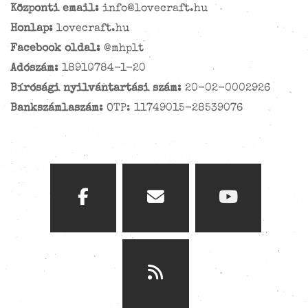
Központi email:
info@lovecraft.hu
Honlap:
lovecraft.hu
Facebook oldal:
@mhplt
Adószám:
18910784-1-20
Bírósági nyilvántartási szám:
20-02-0002926
Bankszámlaszám:
OTP: 11749015-28539076