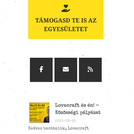
TÁMOGASD TE IS AZ
EGYESÜLETET
Lovecraft és én! -
Közösségi pályázat
2021-03-15
Kedves barátaink, Lovecraft