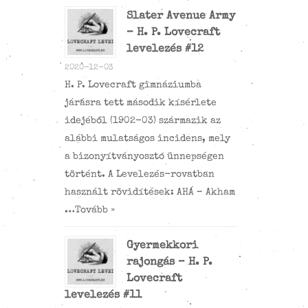
Slater Avenue Army
– H. P. Lovecraft
levelezés #12
2020-12-03
H. P. Lovecraft gimnáziumba
járásra tett második kísérlete
idejéből (1902-03) származik az
alábbi mulatságos incidens, mely
a bizonyítványosztó ünnepségen
történt. A Levelezés-rovatban
használt rövidítések: AHÁ – Akham
…
Tovább »
Gyermekkori
rajongás – H. P.
Lovecraft
levelezés #11