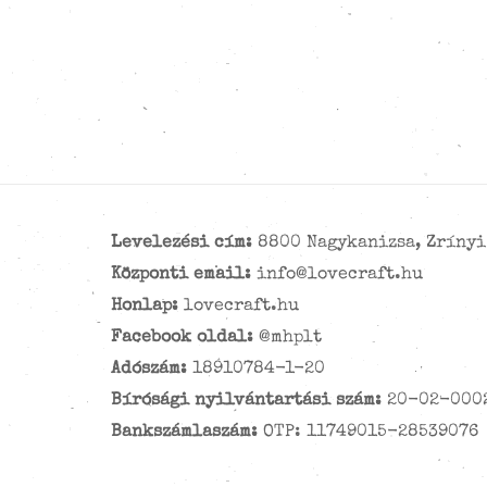
Levelezési cím:
8800 Nagykanizsa, Zrínyi 
Központi email:
info@lovecraft.hu
Honlap:
lovecraft.hu
Facebook oldal:
@mhplt
Adószám:
18910784-1-20
Bírósági nyilvántartási szám:
20-02-000
Bankszámlaszám:
OTP: 11749015-28539076