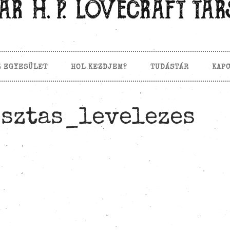
Z EGYESÜLET
HOL KEZDJEM?
TUDÁSTÁR
KAP
sztas_levelezes