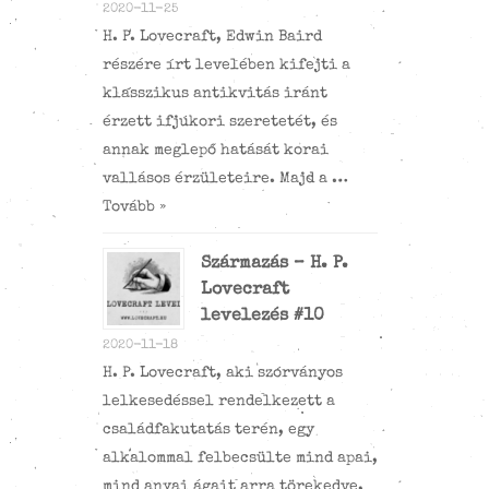
2020-11-25
H. P. Lovecraft, Edwin Baird
részére írt levelében kifejti a
klasszikus antikvitás iránt
érzett ifjúkori szeretetét, és
annak meglepő hatását korai
vallásos érzületeire. Majd a …
Tovább »
Származás – H. P.
Lovecraft
levelezés #10
2020-11-18
H. P. Lovecraft, aki szórványos
lelkesedéssel rendelkezett a
családfakutatás terén, egy
alkalommal felbecsülte mind apai,
mind anyai ágait arra törekedve,