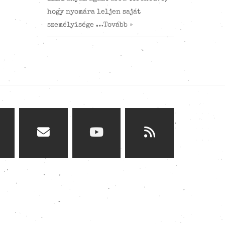
hogy nyomára leljen saját
személyisége …
Tovább »