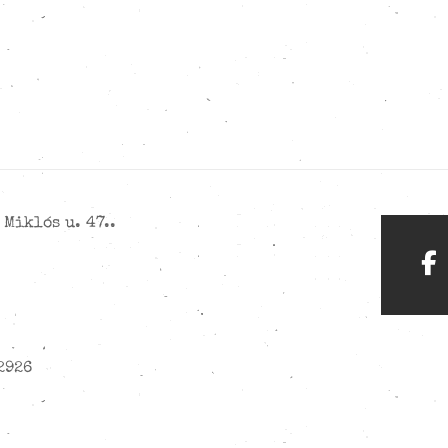
Miklós u. 47..
2926