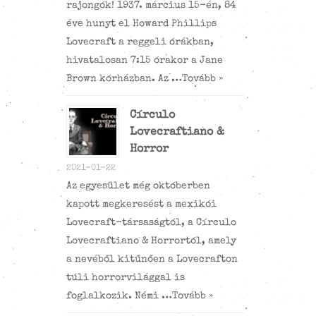
rajongók! 1937. március 15-én, 84
éve hunyt el Howard Phillips
Lovecraft a reggeli órákban,
hivatalosan 7:15 órakor a Jane
Brown kórházban. Az …
Tovább »
Círculo
Lovecraftiano &
Horror
2021-01-22
Az egyesület még októberben
kapott megkeresést a mexikói
Lovecraft-társaságtól, a Círculo
Lovecraftiano & Horrortól, amely
a nevéből kitűnően a Lovecrafton
túli horrorvilággal is
foglalkozik. Némi …
Tovább »