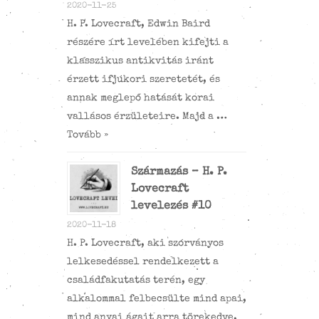
2020-11-25
H. P. Lovecraft, Edwin Baird
részére írt levelében kifejti a
klasszikus antikvitás iránt
érzett ifjúkori szeretetét, és
annak meglepő hatását korai
vallásos érzületeire. Majd a …
Tovább »
Származás – H. P.
Lovecraft
levelezés #10
2020-11-18
H. P. Lovecraft, aki szórványos
lelkesedéssel rendelkezett a
családfakutatás terén, egy
alkalommal felbecsülte mind apai,
mind anyai ágait arra törekedve,