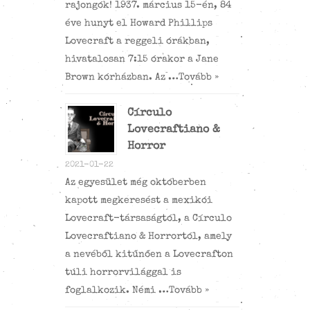
rajongók! 1937. március 15-én, 84
éve hunyt el Howard Phillips
Lovecraft a reggeli órákban,
hivatalosan 7:15 órakor a Jane
Brown kórházban. Az …
Tovább »
Círculo
Lovecraftiano &
Horror
2021-01-22
Az egyesület még októberben
kapott megkeresést a mexikói
Lovecraft-társaságtól, a Círculo
Lovecraftiano & Horrortól, amely
a nevéből kitűnően a Lovecrafton
túli horrorvilággal is
foglalkozik. Némi …
Tovább »