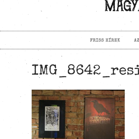
FRISS HÍREK
A
IMG_8642_res