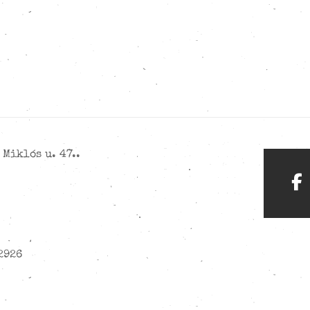
Miklós u. 47..
2926