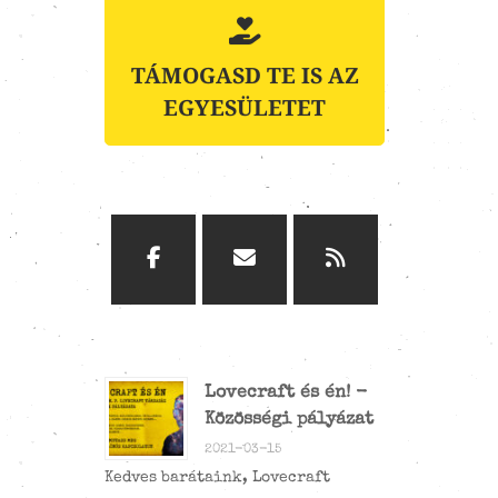
TÁMOGASD TE IS AZ
EGYESÜLETET
Lovecraft és én! -
Közösségi pályázat
2021-03-15
Kedves barátaink, Lovecraft