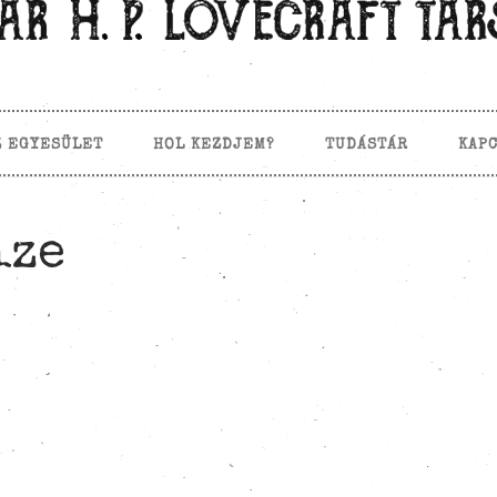
Z EGYESÜLET
HOL KEZDJEM?
TUDÁSTÁR
KAP
ize