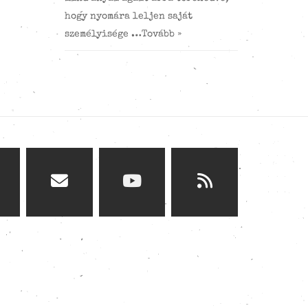
hogy nyomára leljen saját
személyisége …
Tovább »