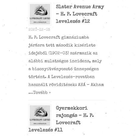
Slater Avenue Army
– H. P. Lovecraft
levelezés #12
2020-12-03
H. P. Lovecraft gimnáziumba
járásra tett második kísérlete
idejéből (1902-03) származik az
alábbi mulatságos incidens, mely
a bizonyítványosztó ünnepségen
történt. A Levelezés-rovatban
használt rövidítések: AHÁ – Akham
…
Tovább »
Gyermekkori
rajongás – H. P.
Lovecraft
levelezés #11