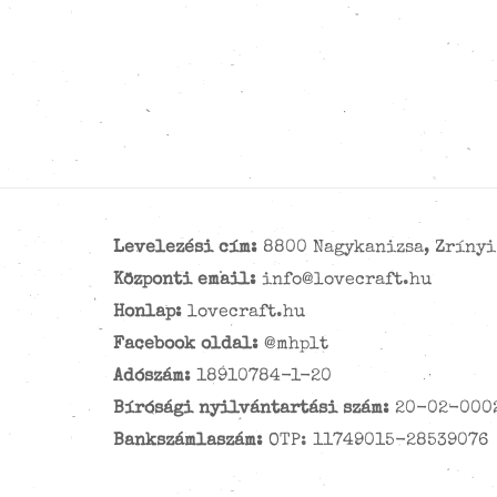
Levelezési cím:
8800 Nagykanizsa, Zrínyi 
Központi email:
info@lovecraft.hu
Honlap:
lovecraft.hu
Facebook oldal:
@mhplt
Adószám:
18910784-1-20
Bírósági nyilvántartási szám:
20-02-000
Bankszámlaszám:
OTP: 11749015-28539076