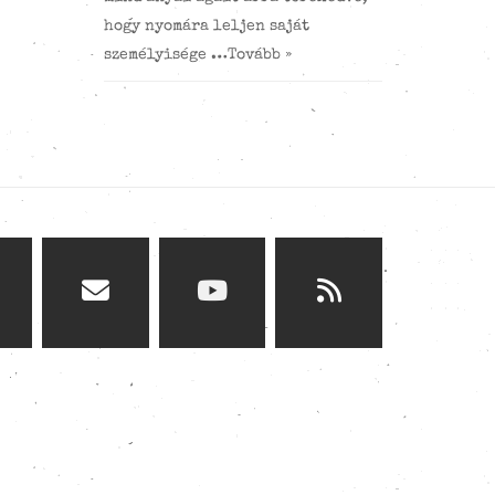
hogy nyomára leljen saját
személyisége …
Tovább »