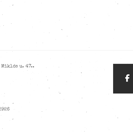
Miklós u. 47..
2926