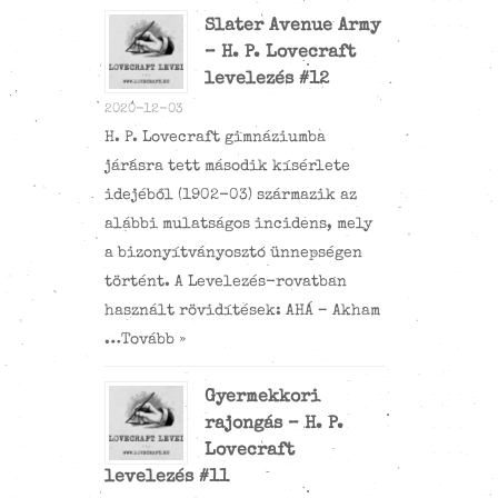
Slater Avenue Army
– H. P. Lovecraft
levelezés #12
2020-12-03
H. P. Lovecraft gimnáziumba
járásra tett második kísérlete
idejéből (1902-03) származik az
alábbi mulatságos incidens, mely
a bizonyítványosztó ünnepségen
történt. A Levelezés-rovatban
használt rövidítések: AHÁ – Akham
…
Tovább »
Gyermekkori
rajongás – H. P.
Lovecraft
levelezés #11