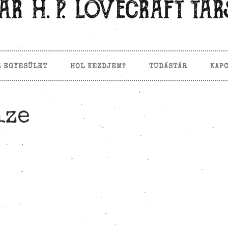
Z EGYESÜLET
HOL KEZDJEM?
TUDÁSTÁR
KAP
ize