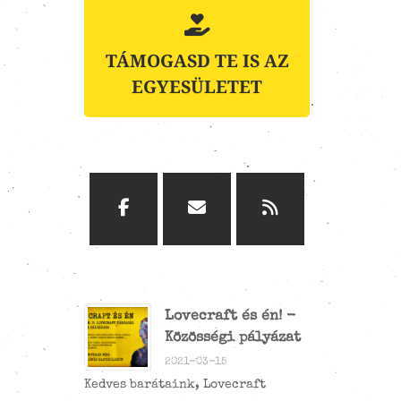
TÁMOGASD TE IS AZ
EGYESÜLETET
Lovecraft és én! -
Közösségi pályázat
2021-03-15
Kedves barátaink, Lovecraft