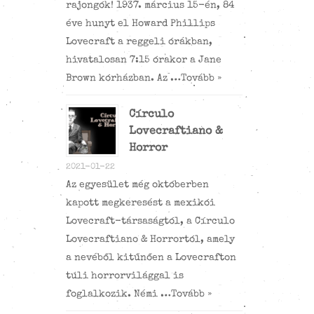
rajongók! 1937. március 15-én, 84
éve hunyt el Howard Phillips
Lovecraft a reggeli órákban,
hivatalosan 7:15 órakor a Jane
Brown kórházban. Az …
Tovább »
Círculo
Lovecraftiano &
Horror
2021-01-22
Az egyesület még októberben
kapott megkeresést a mexikói
Lovecraft-társaságtól, a Círculo
Lovecraftiano & Horrortól, amely
a nevéből kitűnően a Lovecrafton
túli horrorvilággal is
foglalkozik. Némi …
Tovább »