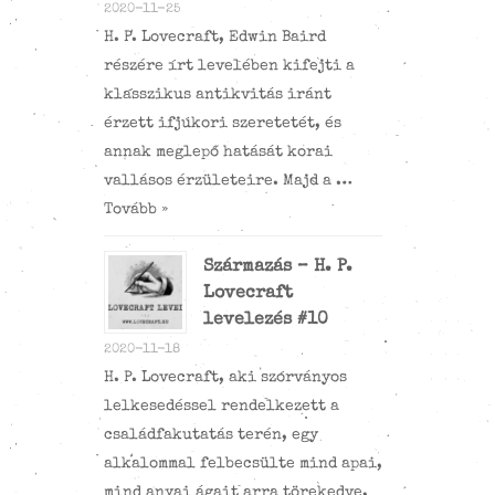
2020-11-25
H. P. Lovecraft, Edwin Baird
részére írt levelében kifejti a
klasszikus antikvitás iránt
érzett ifjúkori szeretetét, és
annak meglepő hatását korai
vallásos érzületeire. Majd a …
Tovább »
Származás – H. P.
Lovecraft
levelezés #10
2020-11-18
H. P. Lovecraft, aki szórványos
lelkesedéssel rendelkezett a
családfakutatás terén, egy
alkalommal felbecsülte mind apai,
mind anyai ágait arra törekedve,