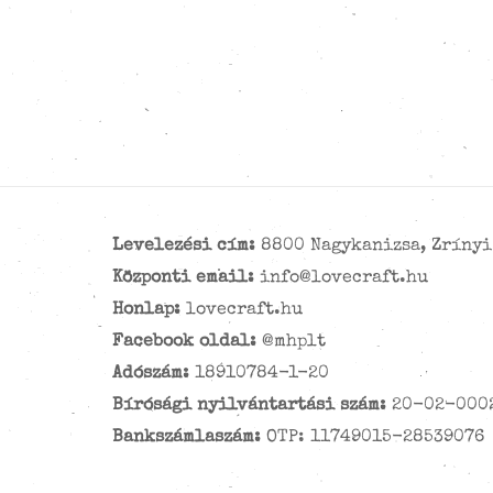
Levelezési cím:
8800 Nagykanizsa, Zrínyi 
Központi email:
info@lovecraft.hu
Honlap:
lovecraft.hu
Facebook oldal:
@mhplt
Adószám:
18910784-1-20
Bírósági nyilvántartási szám:
20-02-000
Bankszámlaszám:
OTP: 11749015-28539076