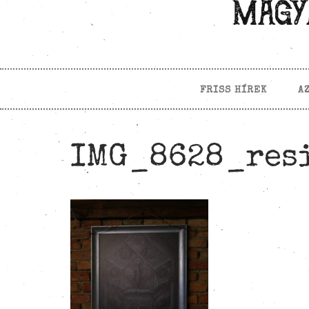
FRISS HÍREK
A
IMG_8628_res