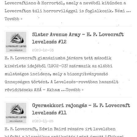
Lovecraftiano & Horrortól, amely a nevéből kitűnően a
Lovecrafton túli horrorvilággal is foglalkozik. Némi …
Tovább »
Slater Avenue Army – H. P. Lovecraft
levelezés #12
2020-12-03
H. P. Lovecraft gimnáziumba járásra tett második
kísérlete idejéből (1902-03) származik az alábbi
mulatságos incidens, mely a bizonyítványosztó
ünnepségen történt. A Levelezés-rovatban használt
rövidítések: AHÁ – Akham …
Tovább »
Gyermekkori rajongás – H. P. Lovecraft
levelezés #11
2020-11-25
H. P. Lovecraft, Edwin Baird részére írt levelében