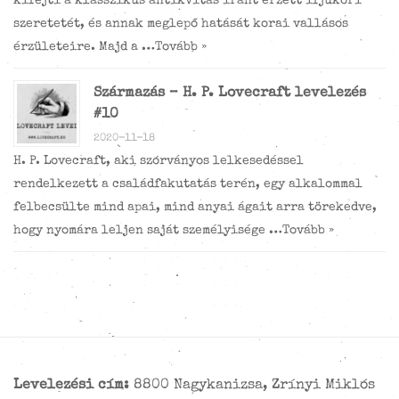
kifejti a klasszikus antikvitás iránt érzett ifjúkori
szeretetét, és annak meglepő hatását korai vallásos
érzületeire. Majd a …
Tovább »
Származás – H. P. Lovecraft levelezés
#10
2020-11-18
H. P. Lovecraft, aki szórványos lelkesedéssel
rendelkezett a családfakutatás terén, egy alkalommal
felbecsülte mind apai, mind anyai ágait arra törekedve,
hogy nyomára leljen saját személyisége …
Tovább »
Levelezési cím:
8800 Nagykanizsa, Zrínyi Miklós