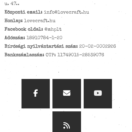
u. 47..
Központi email:
info@lovecraft.hu
Honlap:
lovecraft.hu
Facebook oldal:
@mhplt
Adószám:
18910784-1-20
Bírósági nyilvántartási szám:
20-02-0002926
Bankszámlaszám:
OTP: 11749015-28539076