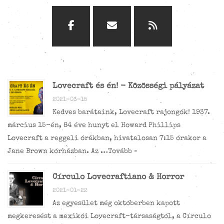
Lovecraft és én! - Közösségi pályázat
2021-03-15
Kedves barátaink, Lovecraft rajongók! 1937.
március 15-én, 84 éve hunyt el Howard Phillips
Lovecraft a reggeli órákban, hivatalosan 7:15 órakor a
Jane Brown kórházban. Az …
Tovább »
Círculo Lovecraftiano & Horror
2021-01-22
Az egyesület még októberben kapott
megkeresést a mexikói Lovecraft-társaságtól, a Círculo