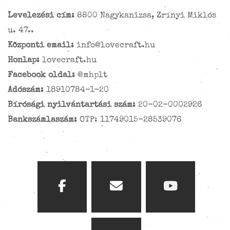
Levelezési cím:
8800 Nagykanizsa, Zrínyi Miklós
u. 47..
Központi email:
info@lovecraft.hu
Honlap:
lovecraft.hu
Facebook oldal:
@mhplt
Adószám:
18910784-1-20
Bírósági nyilvántartási szám:
20-02-0002926
Bankszámlaszám:
OTP: 11749015-28539076