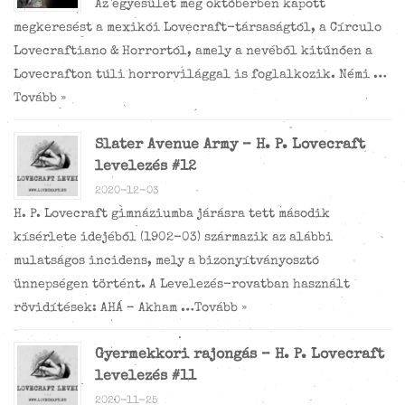
Az egyesület még októberben kapott
megkeresést a mexikói Lovecraft-társaságtól, a Círculo
Lovecraftiano & Horrortól, amely a nevéből kitűnően a
Lovecrafton túli horrorvilággal is foglalkozik. Némi …
Tovább »
Slater Avenue Army – H. P. Lovecraft
levelezés #12
2020-12-03
H. P. Lovecraft gimnáziumba járásra tett második
kísérlete idejéből (1902-03) származik az alábbi
mulatságos incidens, mely a bizonyítványosztó
ünnepségen történt. A Levelezés-rovatban használt
rövidítések: AHÁ – Akham …
Tovább »
Gyermekkori rajongás – H. P. Lovecraft
levelezés #11
2020-11-25