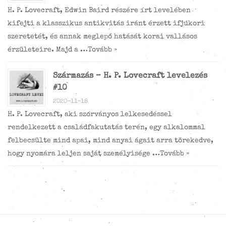
H. P. Lovecraft, Edwin Baird részére írt levelében
kifejti a klasszikus antikvitás iránt érzett ifjúkori
szeretetét, és annak meglepő hatását korai vallásos
érzületeire. Majd a …
Tovább »
Származás – H. P. Lovecraft levelezés
#10
2020-11-18
H. P. Lovecraft, aki szórványos lelkesedéssel
rendelkezett a családfakutatás terén, egy alkalommal
felbecsülte mind apai, mind anyai ágait arra törekedve,
hogy nyomára leljen saját személyisége …
Tovább »