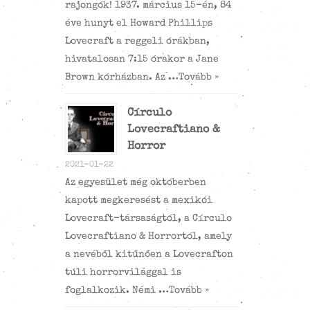
rajongók! 1937. március 15-én, 84
éve hunyt el Howard Phillips
Lovecraft a reggeli órákban,
hivatalosan 7:15 órakor a Jane
Brown kórházban. Az …
Tovább »
Círculo
Lovecraftiano &
Horror
2021-01-22
Az egyesület még októberben
kapott megkeresést a mexikói
Lovecraft-társaságtól, a Círculo
Lovecraftiano & Horrortól, amely
a nevéből kitűnően a Lovecrafton
túli horrorvilággal is
foglalkozik. Némi …
Tovább »