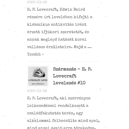
2020-11-25
H. P. Lovecraft, Edwin Baird
részére írt levelében kifejti a
klasszikus antikvitás iránt
érzett ifjúkori szeretetét, és
annak meglepő hatását korai
vallásos érzületeire. Majd a …
Tovább »
Származás – H. P.
Lovecraft
levelezés #10
2020-11-18
H. P. Lovecraft, aki szórványos
lelkesedéssel rendelkezett a
családfakutatás terén, egy
alkalommal felbecsülte mind apai,
mind anyai ágait arra törekedve,