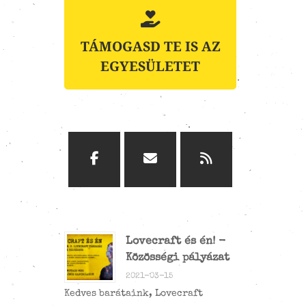
TÁMOGASD TE IS AZ
EGYESÜLETET
Lovecraft és én! -
Közösségi pályázat
2021-03-15
Kedves barátaink, Lovecraft