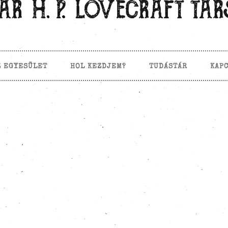
Z EGYESÜLET
HOL KEZDJEM?
TUDÁSTÁR
KAP