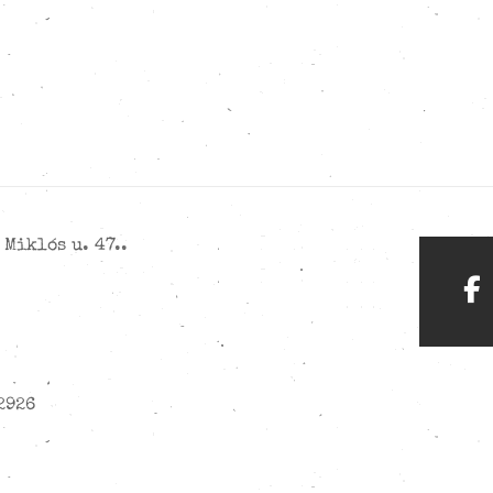
Miklós u. 47..
2926