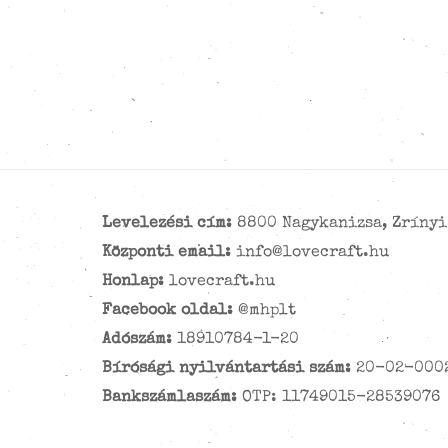
Levelezési cím:
8800 Nagykanizsa, Zrínyi 
Központi email:
info@lovecraft.hu
Honlap:
lovecraft.hu
Facebook oldal:
@mhplt
Adószám:
18910784-1-20
Bírósági nyilvántartási szám:
20-02-000
Bankszámlaszám:
OTP: 11749015-28539076