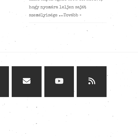
hogy nyomára leljen saját
személyisége …
Tovább »