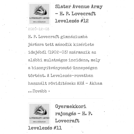
Slater Avenue Army
– H. P. Lovecraft
levelezés #12
2020-12-03
H. P. Lovecraft gimnáziumba
járásra tett második kísérlete
idejéből (1902-03) származik az
alábbi mulatságos incidens, mely
a bizonyítványosztó ünnepségen
történt. A Levelezés-rovatban
használt rövidítések: AHÁ – Akham
…
Tovább »
Gyermekkori
rajongás – H. P.
Lovecraft
levelezés #11