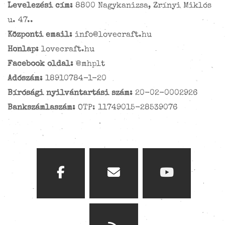
Levelezési cím:
8800 Nagykanizsa, Zrínyi Miklós
u. 47..
Központi email:
info@lovecraft.hu
Honlap:
lovecraft.hu
Facebook oldal:
@mhplt
Adószám:
18910784-1-20
Bírósági nyilvántartási szám:
20-02-0002926
Bankszámlaszám:
OTP: 11749015-28539076