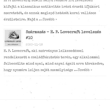
H. P. Lovecraft, Edwin Baird részére írt levelében
kifejti a klasszikus antikvitás iránt érzett ifjúkori
szeretetét, és annak meglepő hatását korai vallásos
érzületeire. Majd a …
Tovább »
Származás – H. P. Lovecraft levelezés
#10
2020-11-18
H. P. Lovecraft, aki szórványos lelkesedéssel
rendelkezett a családfakutatás terén, egy alkalommal
felbecsülte mind apai, mind anyai ágait arra törekedve,
hogy nyomára leljen saját személyisége …
Tovább »