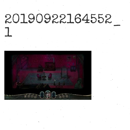
20190922164552_
1