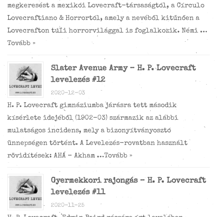
megkeresést a mexikói Lovecraft-társaságtól, a Círculo
Lovecraftiano & Horrortól, amely a nevéből kitűnően a
Lovecrafton túli horrorvilággal is foglalkozik. Némi …
Tovább »
Slater Avenue Army – H. P. Lovecraft
levelezés #12
2020-12-03
H. P. Lovecraft gimnáziumba járásra tett második
kísérlete idejéből (1902-03) származik az alábbi
mulatságos incidens, mely a bizonyítványosztó
ünnepségen történt. A Levelezés-rovatban használt
rövidítések: AHÁ – Akham …
Tovább »
Gyermekkori rajongás – H. P. Lovecraft
levelezés #11
2020-11-25