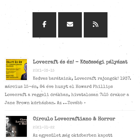
Lovecraft és én! - Közösségi pályázat
2021-03-15
Kedves barátaink, Lovecraft rajongók! 1937.
március 15-én, 84 éve hunyt el Howard Phillips
Lovecraft a reggeli órákban, hivatalosan 7:15 órakor a
Jane Brown kórházban. Az …
Tovább »
Círculo Lovecraftiano & Horror
2021-01-22
Az egyesület még októberben kapott