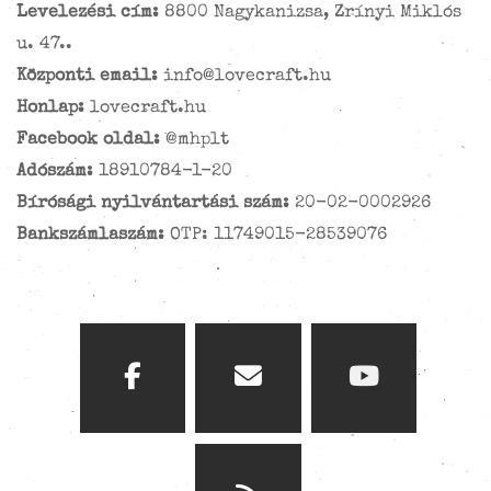
Levelezési cím:
8800 Nagykanizsa, Zrínyi Miklós
u. 47..
Központi email:
info@lovecraft.hu
Honlap:
lovecraft.hu
Facebook oldal:
@mhplt
Adószám:
18910784-1-20
Bírósági nyilvántartási szám:
20-02-0002926
Bankszámlaszám:
OTP: 11749015-28539076