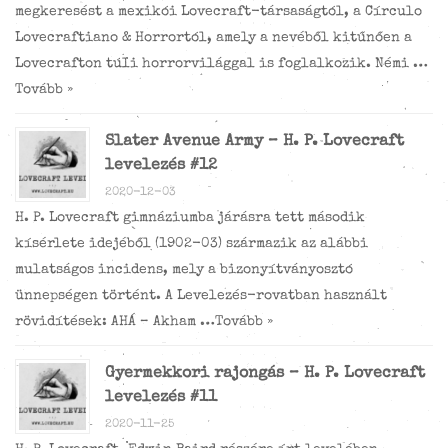
megkeresést a mexikói Lovecraft-társaságtól, a Círculo
Lovecraftiano & Horrortól, amely a nevéből kitűnően a
Lovecrafton túli horrorvilággal is foglalkozik. Némi …
Tovább »
Slater Avenue Army – H. P. Lovecraft
levelezés #12
2020-12-03
H. P. Lovecraft gimnáziumba járásra tett második
kísérlete idejéből (1902-03) származik az alábbi
mulatságos incidens, mely a bizonyítványosztó
ünnepségen történt. A Levelezés-rovatban használt
rövidítések: AHÁ – Akham …
Tovább »
Gyermekkori rajongás – H. P. Lovecraft
levelezés #11
2020-11-25