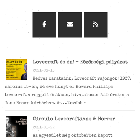
Lovecraft és én! - Közösségi pályázat
2021-03-15
Kedves barátaink, Lovecraft rajongók! 1937.
március 15-én, 84 éve hunyt el Howard Phillips
Lovecraft a reggeli órákban, hivatalosan 7:15 órakor a
Jane Brown kórházban. Az …
Tovább »
Círculo Lovecraftiano & Horror
2021-01-22
Az egyesület még októberben kapott