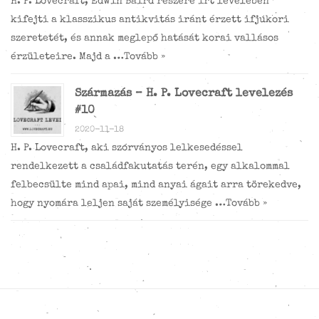
H. P. Lovecraft, Edwin Baird részére írt levelében
kifejti a klasszikus antikvitás iránt érzett ifjúkori
szeretetét, és annak meglepő hatását korai vallásos
érzületeire. Majd a …
Tovább »
Származás – H. P. Lovecraft levelezés
#10
2020-11-18
H. P. Lovecraft, aki szórványos lelkesedéssel
rendelkezett a családfakutatás terén, egy alkalommal
felbecsülte mind apai, mind anyai ágait arra törekedve,
hogy nyomára leljen saját személyisége …
Tovább »