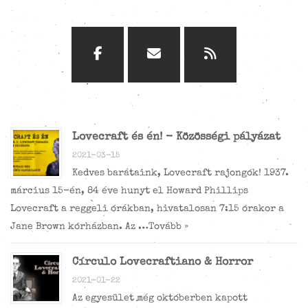
Lovecraft és én! - Közösségi pályázat
2021-03-15
Kedves barátaink, Lovecraft rajongók! 1937.
március 15-én, 84 éve hunyt el Howard Phillips
Lovecraft a reggeli órákban, hivatalosan 7:15 órakor a
Jane Brown kórházban. Az …
Tovább »
Círculo Lovecraftiano & Horror
2021-01-22
Az egyesület még októberben kapott