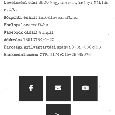
Levelezési cím:
8800 Nagykanizsa, Zrínyi Miklós
u. 47..
Központi email:
info@lovecraft.hu
Honlap:
lovecraft.hu
Facebook oldal:
@mhplt
Adószám:
18910784-1-20
Bírósági nyilvántartási szám:
20-02-0002926
Bankszámlaszám:
OTP: 11749015-28539076