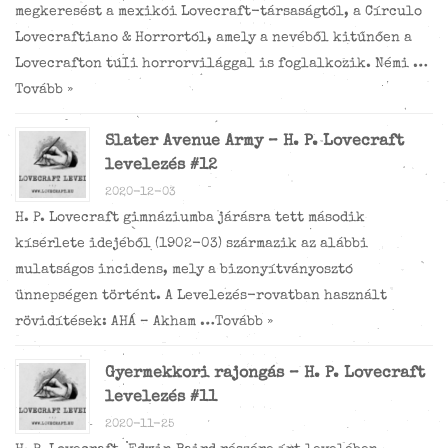
megkeresést a mexikói Lovecraft-társaságtól, a Círculo
Lovecraftiano & Horrortól, amely a nevéből kitűnően a
Lovecrafton túli horrorvilággal is foglalkozik. Némi …
Tovább »
Slater Avenue Army – H. P. Lovecraft
levelezés #12
2020-12-03
H. P. Lovecraft gimnáziumba járásra tett második
kísérlete idejéből (1902-03) származik az alábbi
mulatságos incidens, mely a bizonyítványosztó
ünnepségen történt. A Levelezés-rovatban használt
rövidítések: AHÁ – Akham …
Tovább »
Gyermekkori rajongás – H. P. Lovecraft
levelezés #11
2020-11-25