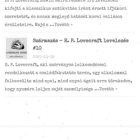
H. P. Lovecraft, Edwin Baird részére írt levelében
kifejti a klasszikus antikvitás iránt érzett ifjúkori
szeretetét, és annak meglepő hatását korai vallásos
érzületeire. Majd a …
Tovább »
Származás – H. P. Lovecraft levelezés
#10
2020-11-18
H. P. Lovecraft, aki szórványos lelkesedéssel
rendelkezett a családfakutatás terén, egy alkalommal
felbecsülte mind apai, mind anyai ágait arra törekedve,
hogy nyomára leljen saját személyisége …
Tovább »