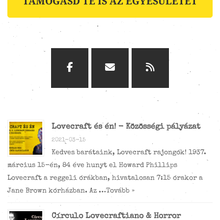
TÁMOGASD TE IS AZ EGYESÜLETET
Lovecraft és én! - Közösségi pályázat
2021-03-15
Kedves barátaink, Lovecraft rajongók! 1937.
március 15-én, 84 éve hunyt el Howard Phillips
Lovecraft a reggeli órákban, hivatalosan 7:15 órakor a
Jane Brown kórházban. Az …
Tovább »
Círculo Lovecraftiano & Horror