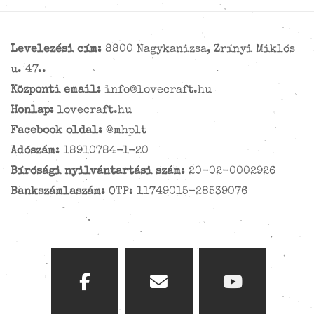
Levelezési cím:
8800 Nagykanizsa, Zrínyi Miklós
u. 47..
Központi email:
info@lovecraft.hu
Honlap:
lovecraft.hu
Facebook oldal:
@mhplt
Adószám:
18910784-1-20
Bírósági nyilvántartási szám:
20-02-0002926
Bankszámlaszám:
OTP: 11749015-28539076