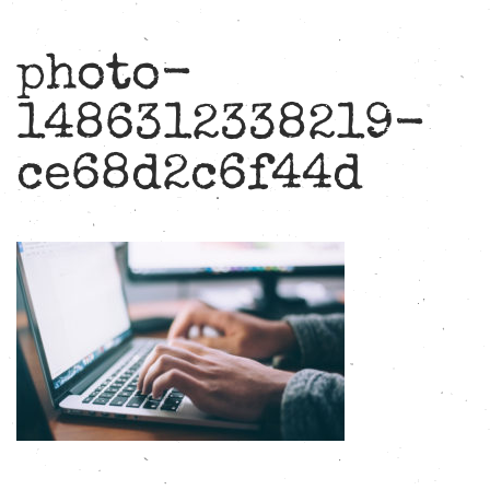
photo-
1486312338219-
ce68d2c6f44d