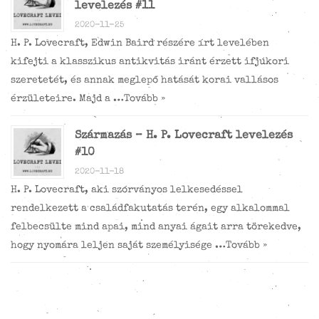
levelezés #11
2020-11-25
H. P. Lovecraft, Edwin Baird részére írt levelében
kifejti a klasszikus antikvitás iránt érzett ifjúkori
szeretetét, és annak meglepő hatását korai vallásos
érzületeire. Majd a …
Tovább »
Származás – H. P. Lovecraft levelezés
#10
2020-11-18
H. P. Lovecraft, aki szórványos lelkesedéssel
rendelkezett a családfakutatás terén, egy alkalommal
felbecsülte mind apai, mind anyai ágait arra törekedve,
hogy nyomára leljen saját személyisége …
Tovább »