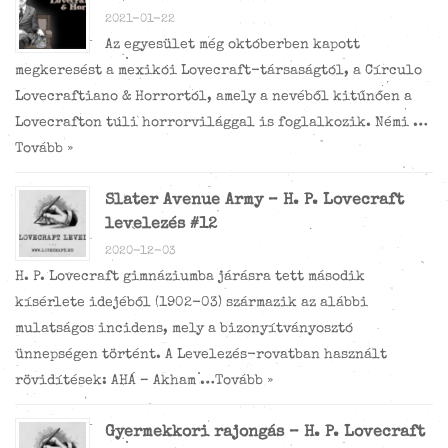
2021-01-22
Az egyesület még októberben kapott
megkeresést a mexikói Lovecraft-társaságtól, a Círculo
Lovecraftiano & Horrortól, amely a nevéből kitűnően a
Lovecrafton túli horrorvilággal is foglalkozik. Némi …
Tovább »
Slater Avenue Army – H. P. Lovecraft
levelezés #12
2020-12-03
H. P. Lovecraft gimnáziumba járásra tett második
kísérlete idejéből (1902-03) származik az alábbi
mulatságos incidens, mely a bizonyítványosztó
ünnepségen történt. A Levelezés-rovatban használt
rövidítések: AHÁ – Akham …
Tovább »
Gyermekkori rajongás – H. P. Lovecraft