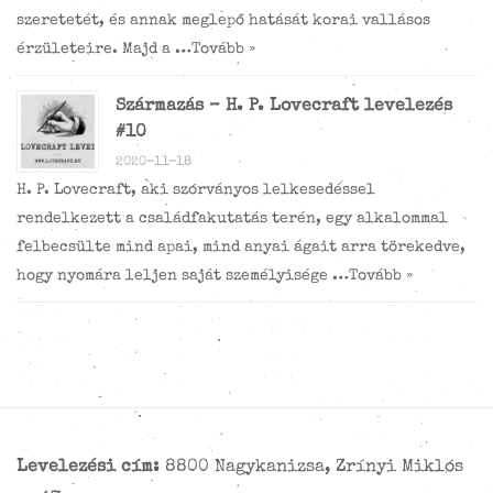
szeretetét, és annak meglepő hatását korai vallásos
érzületeire. Majd a …
Tovább »
Származás – H. P. Lovecraft levelezés
#10
2020-11-18
H. P. Lovecraft, aki szórványos lelkesedéssel
rendelkezett a családfakutatás terén, egy alkalommal
felbecsülte mind apai, mind anyai ágait arra törekedve,
hogy nyomára leljen saját személyisége …
Tovább »
Levelezési cím:
8800 Nagykanizsa, Zrínyi Miklós