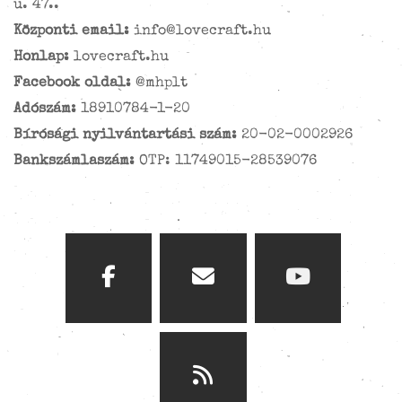
u. 47..
Központi email:
info@lovecraft.hu
Honlap:
lovecraft.hu
Facebook oldal:
@mhplt
Adószám:
18910784-1-20
Bírósági nyilvántartási szám:
20-02-0002926
Bankszámlaszám:
OTP: 11749015-28539076