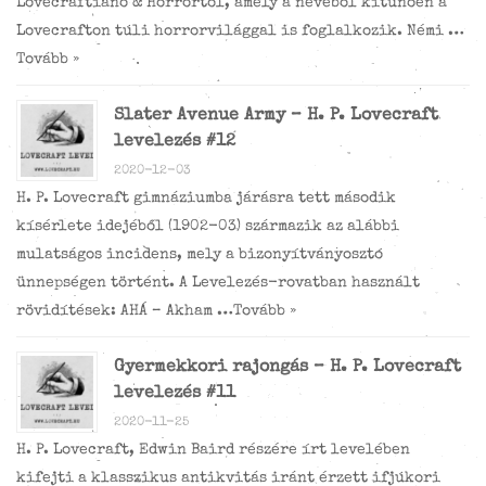
Lovecraftiano & Horrortól, amely a nevéből kitűnően a
Lovecrafton túli horrorvilággal is foglalkozik. Némi …
Tovább »
Slater Avenue Army – H. P. Lovecraft
levelezés #12
2020-12-03
H. P. Lovecraft gimnáziumba járásra tett második
kísérlete idejéből (1902-03) származik az alábbi
mulatságos incidens, mely a bizonyítványosztó
ünnepségen történt. A Levelezés-rovatban használt
rövidítések: AHÁ – Akham …
Tovább »
Gyermekkori rajongás – H. P. Lovecraft
levelezés #11
2020-11-25
H. P. Lovecraft, Edwin Baird részére írt levelében
kifejti a klasszikus antikvitás iránt érzett ifjúkori