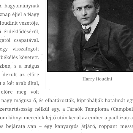
 A hagyománynak
znap éjjel a Nagy
Houdinit vezetője,
i érdeklődéséről,
atói csapatával.
gy visszafogott
békélés követett.
szben, s a mágus
 derült az előre
Harry Houdini
 a két arab által,
 előre meg volt
t nagy mágusa ő, és elhatározták, kipróbálják hatalmát eg
zertartásosság nélkül egy, a Fáraók Temploma (Campbell
árom lábnyi meredek lejtő után kerül az ember a padlózatra
es bejárata van – egy kanyargós átjáró, roppant mes