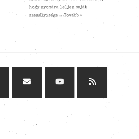
hogy nyomára leljen saját
személyisége …
Tovább »