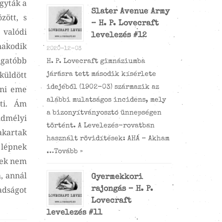
agyták a
Slater Avenue Army
zött, s
– H. P. Lovecraft
 valódi
levelezés #12
nakodik
2020-12-03
gatóbb
H. P. Lovecraft gimnáziumba
küldött
járásra tett második kísérlete
dni eme
idejéből (1902-03) származik az
alábbi mulatságos incidens, mely
eti. Ám
a bizonyítványosztó ünnepségen
ldmélyi
történt. A Levelezés-rovatban
akartak
használt rövidítések: AHÁ – Akham
 lépnek
…
Tovább »
lyek nem
, annál
Gyermekkori
adságot
rajongás – H. P.
Lovecraft
levelezés #11