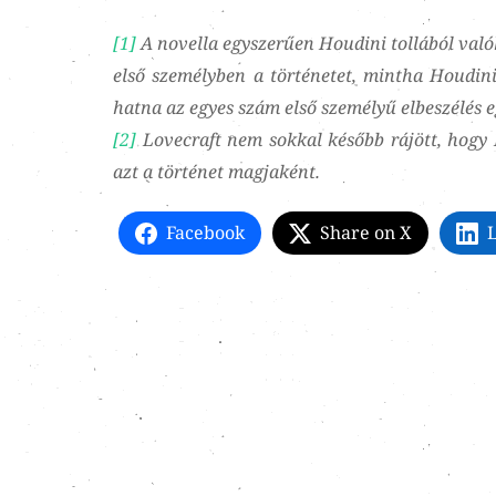
[1]
A novella egyszerűen Houdini tollából való
első személyben a történetet, mintha Houdini
hatna az egyes szám első személyű elbeszélés e
[2]
Lovecraft nem sokkal később rájött, hogy H
azt a történet magjaként.
Facebook
Share on X