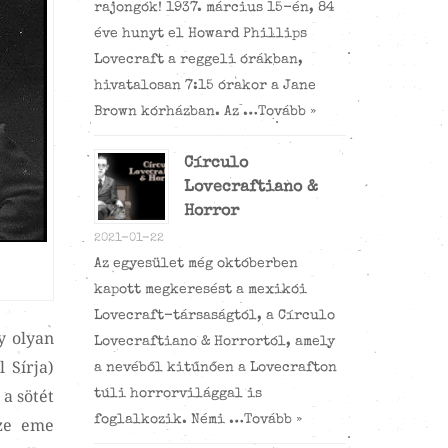
rajongók! 1937. március 15-én, 84
éve hunyt el Howard Phillips
Lovecraft a reggeli órákban,
hivatalosan 7:15 órakor a Jane
Brown kórházban. Az …
Tovább »
Círculo
Lovecraftiano &
Horror
2021-01-22
Az egyesület még októberben
kapott megkeresést a mexikói
Lovecraft-társaságtól, a Círculo
y olyan
Lovecraftiano & Horrortól, amely
 Sírja)
a nevéből kitűnően a Lovecrafton
 a sötét
túli horrorvilággal is
foglalkozik. Némi …
Tovább »
sze eme