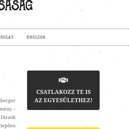
CSOLAT
ENGLISH
CSATLAKOZZ TE IS
AZ EGYESÜLETHEZ!
eberger
dmény –
 Fáraók
glepően