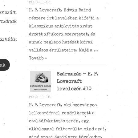
2020-11-25
H. P. Lovecraft, Edwin Baird
yes szám
részére írt levelében kifejti a
rcsának
klasszikus antikvitás iránt
érzett ifjúkori szeretetét, és
sználta
annak meglepő hatását korai
vallásos érzületeire. Majd a …
Tovább »
ink
Származás – H. P.
Lovecraft
levelezés #10
2020-11-18
H. P. Lovecraft, aki szórványos
lelkesedéssel rendelkezett a
családfakutatás terén, egy
alkalommal felbecsülte mind apai,
mind anyai ágait arra törekedve,