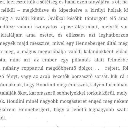
et, leeresztették a sötétség és halál ezen tanyájára, s ott h
nélkül – megkötözve és kipeckelve a királyi holtak kö
meg a valódi kiutat. Órákkal később tántorgott elő ama
ndülve valami iszonyatos tapasztalás miatt, melyről vo
italáljam ama esetet, és ellássam azt leghátborzon
egyek majd messzire, mivel egy Henneberger által meg
lem meg, a mágus megpróbálja valódi kalandokként előa
sta, mint azt az ember egy pillantás alatt felmérh
 néhány roppantul megdöbbentő dolgot . . . rejtett, fö
zó fényt, vagy az arab vezetők borzasztó sorsát, kik rá 
múmiáknak, hogy Houdinit megrémisszék, s ilyen formában
an találják őket, karomszerű sebhelyekkel torkuk körül, me
eztek. Houdini minél nagyobb mozgásteret enged meg nekem
egkérem Hennebergert, hogy a lehető legnagyobb szab
ól.