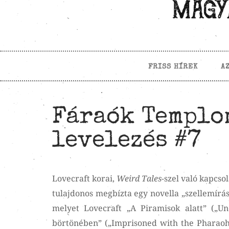
FRISS HÍREK
A
Fáraók Templom
levelezés #7
Lovecraft korai,
Weird Tales-
szel való kapcso
tulajdonos megbízta egy novella „szellemírá
melyet Lovecraft „A Piramisok alatt” („U
börtönében” („Imprisoned with the Pharaohs