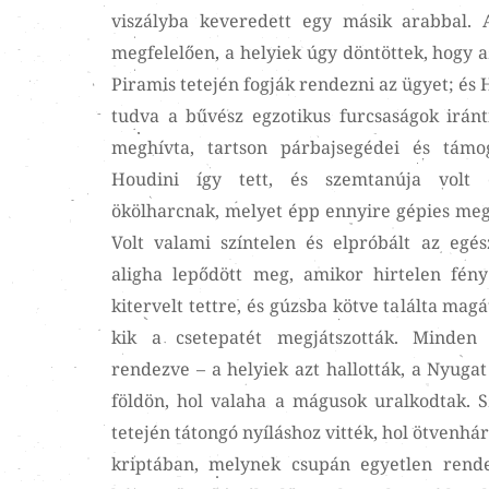
viszályba keveredett egy másik arabbal.
megfelelően, a helyiek úgy döntöttek, hogy a
Piramis tetején fogják rendezni az ügyet; és 
tudva a bűvész egzotikus furcsaságok iránt
meghívta, tartson párbajsegédei és támog
Houdini így tett, és szemtanúja volt e
ökölharcnak, melyet épp ennyire gépies meg
Volt valami színtelen és elpróbált az egé
aligha lepődött meg, amikor hirtelen fény
kitervelt tettre, és gúzsba kötve találta magát
kik a csetepatét megjátszották. Minden
rendezve – a helyiek azt hallották, a Nyuga
földön, hol valaha a mágusok uralkodtak. S
tetején tátongó nyíláshoz vitték, hol ötvenh
kriptában, melynek csupán egyetlen rend