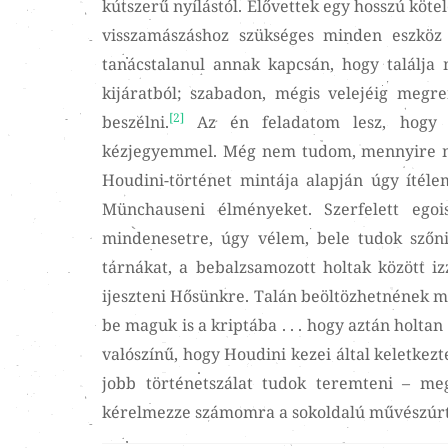
kútszerű nyílástól. Elővettek egy hosszú kötel
visszamászáshoz szükséges minden eszköz 
tanácstalanul annak kapcsán, hogy találja 
kijáratból; szabadon, mégis velejéig megre
[2]
beszélni.
Az én feladatom lesz, hogy k
kézjegyemmel. Még nem tudom, mennyire m
Houdini-történet mintája alapján úgy íté
Münchauseni élményeket. Szerfelett egoi
mindenesetre, úgy vélem, bele tudok szőni
tárnákat, a bebalzsamozott holtak között iz
ijeszteni Hősünkre. Talán beöltözhetnének 
be maguk is a kriptába . . . hogy aztán holt
valószínű, hogy Houdini kezei által keletk
jobb történetszálat tudok teremteni – m
kérelmezze számomra a sokoldalú művészúrt