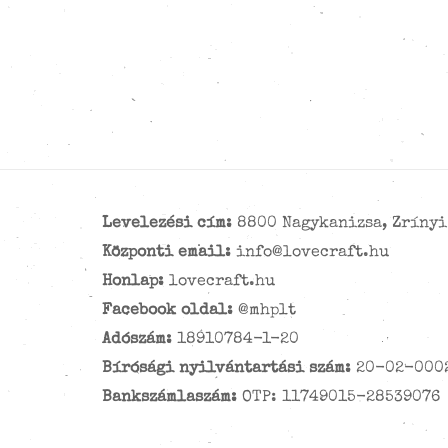
Levelezési cím:
8800 Nagykanizsa, Zrínyi 
Központi email:
info@lovecraft.hu
Honlap:
lovecraft.hu
Facebook oldal:
@mhplt
Adószám:
18910784-1-20
Bírósági nyilvántartási szám:
20-02-000
Bankszámlaszám:
OTP: 11749015-28539076