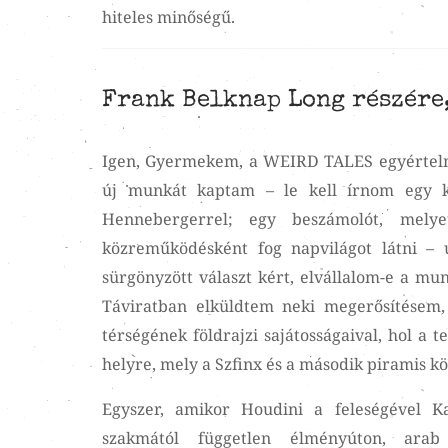
hiteles minőségű.
Frank Belknap Long részére,
Igen, Gyermekem, a WEIRD TALES egyértelm
új munkát kaptam – le kell írnom egy kü
Hennebergerrel; egy beszámolót, mel
közreműködésként fog napvilágot látni – ú
sürgönyzött választ kért, elvállalom-e a m
Táviratban elküldtem neki megerősítésem
térségének földrajzi sajátosságaival, hol a te
helyre, mely a Szfinx és a második piramis kö
Egyszer, amikor Houdini a feleségével K
szakmától független élményúton, arab