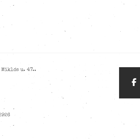
Miklós u. 47..
2926