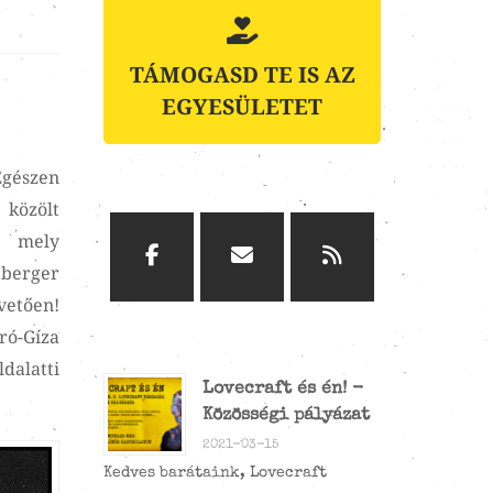
TÁMOGASD TE IS AZ
EGYESÜLETET
Egészen
 közölt
s mely
berger
vetően!
ró-Gíza
ldalatti
Lovecraft és én! -
Közösségi pályázat
2021-03-15
Kedves barátaink, Lovecraft