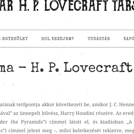
Z EGYESÜLET
HOL KEZDJEM?
TUDÁSTÁR
KAP
a - H. P. Lovecraft
latának tetőpontja akkor következett be, amikor J. C. Henn
sával” az ünnepelt bűvész, Harry Houdini részére. Az ere
nder the Pyramids”) címmel látott el, és kiadásban „A
”) címmel jelent meg –, művi keletkezését tekintve, me