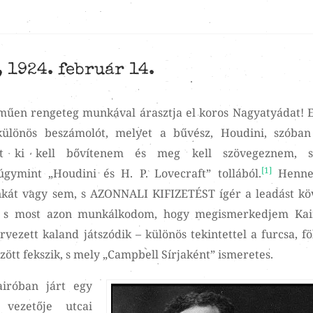
 1924. február 14.
űen rengeteg munkával árasztja el koros Nagyatyádat! 
lönös beszámolót, melyet a bűvész, Houdini, szóban
yet ki kell bővítenem és meg kell szövegeznem, 
[1]
gymint „Houdini és H. P. Lovecraft” tollából.
Henne
unkát vagy sem, s AZONNALI KIFIZETÉST ígér a leadást kö
, s most azon munkálkodom, hogy megismerkedjem Kai
rvezett kaland játszódik – különös tekintettel a furcsa, fö
zött fekszik, s mely „Campbell Sírjaként” ismeretes.
airóban járt egy
 vezetője utcai