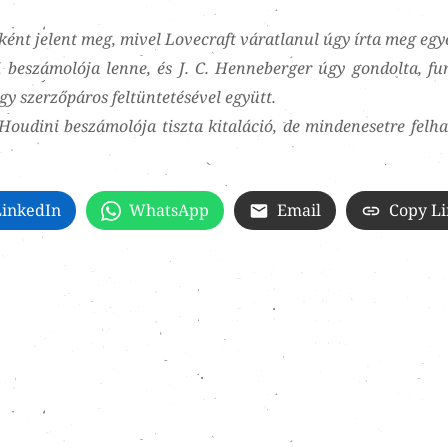
ként jelent meg, mivel Lovecraft váratlanul úgy írta meg eg
 beszámolója lenne, és J. C. Henneberger úgy gondolta, fu
gy szerzőpáros feltüntetésével együtt.
oudini beszámolója tiszta kitaláció, de mindenesetre felha
LinkedIn
WhatsApp
Email
Copy L