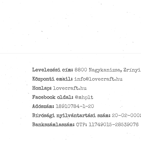
Levelezési cím:
8800 Nagykanizsa, Zrínyi 
Központi email:
info@lovecraft.hu
Honlap:
lovecraft.hu
Facebook oldal:
@mhplt
Adószám:
18910784-1-20
Bírósági nyilvántartási szám:
20-02-000
Bankszámlaszám:
OTP: 11749015-28539076