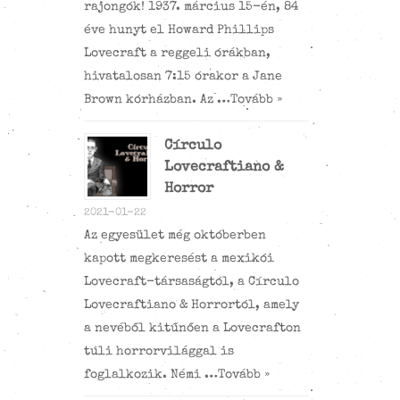
rajongók! 1937. március 15-én, 84
éve hunyt el Howard Phillips
Lovecraft a reggeli órákban,
hivatalosan 7:15 órakor a Jane
Brown kórházban. Az …
Tovább »
Círculo
Lovecraftiano &
Horror
2021-01-22
Az egyesület még októberben
kapott megkeresést a mexikói
Lovecraft-társaságtól, a Círculo
Lovecraftiano & Horrortól, amely
a nevéből kitűnően a Lovecrafton
túli horrorvilággal is
foglalkozik. Némi …
Tovább »