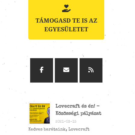
TÁMOGASD TE IS AZ
EGYESÜLETET
Lovecraft és én! -
Közösségi pályázat
2021-03-15
Kedves barátaink, Lovecraft