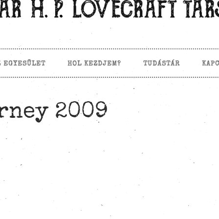
Z EGYESÜLET
HOL KEZDJEM?
TUDÁSTÁR
KAP
rney 2009