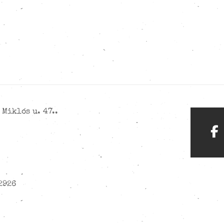
Miklós u. 47..
2926