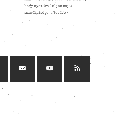
hogy nyomára leljen saját
személyisége …
Tovább »