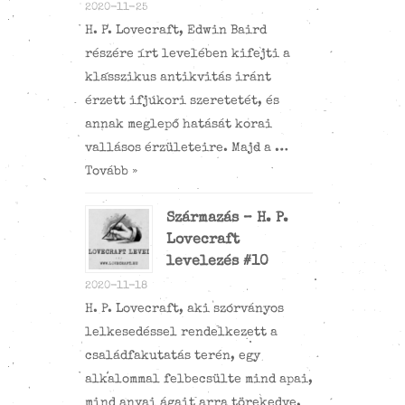
2020-11-25
H. P. Lovecraft, Edwin Baird
részére írt levelében kifejti a
klasszikus antikvitás iránt
érzett ifjúkori szeretetét, és
annak meglepő hatását korai
vallásos érzületeire. Majd a …
Tovább »
Származás – H. P.
Lovecraft
levelezés #10
2020-11-18
H. P. Lovecraft, aki szórványos
lelkesedéssel rendelkezett a
családfakutatás terén, egy
alkalommal felbecsülte mind apai,
mind anyai ágait arra törekedve,