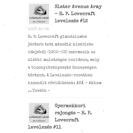
Slater Avenue Army
– H. P. Lovecraft
levelezés #12
2020-12-03
H. P. Lovecraft gimnáziumba
járásra tett második kísérlete
idejéből (1902-03) származik az
alábbi mulatságos incidens, mely
a bizonyítványosztó ünnepségen
történt. A Levelezés-rovatban
használt rövidítések: AHÁ – Akham
…
Tovább »
Gyermekkori
rajongás – H. P.
Lovecraft
levelezés #11