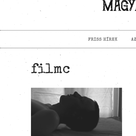
FRISS HÍREK
A
filmc