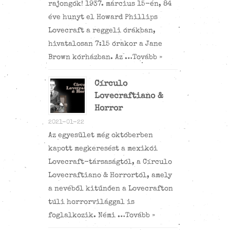
rajongók! 1937. március 15-én, 84
éve hunyt el Howard Phillips
Lovecraft a reggeli órákban,
hivatalosan 7:15 órakor a Jane
Brown kórházban. Az …
Tovább »
Círculo
Lovecraftiano &
Horror
2021-01-22
Az egyesület még októberben
kapott megkeresést a mexikói
Lovecraft-társaságtól, a Círculo
Lovecraftiano & Horrortól, amely
a nevéből kitűnően a Lovecrafton
túli horrorvilággal is
foglalkozik. Némi …
Tovább »