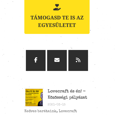
TÁMOGASD TE IS AZ
EGYESÜLETET
Lovecraft és én! -
Közösségi pályázat
2021-03-15
Kedves barátaink, Lovecraft