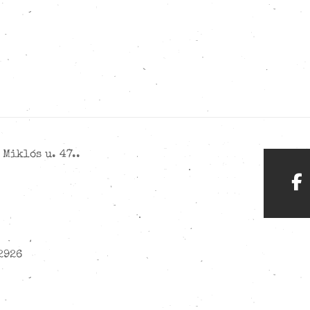
Miklós u. 47..
2926