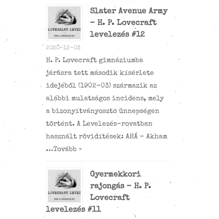
Slater Avenue Army
– H. P. Lovecraft
levelezés #12
2020-12-03
H. P. Lovecraft gimnáziumba
járásra tett második kísérlete
idejéből (1902-03) származik az
alábbi mulatságos incidens, mely
a bizonyítványosztó ünnepségen
történt. A Levelezés-rovatban
használt rövidítések: AHÁ – Akham
…
Tovább »
Gyermekkori
rajongás – H. P.
Lovecraft
levelezés #11