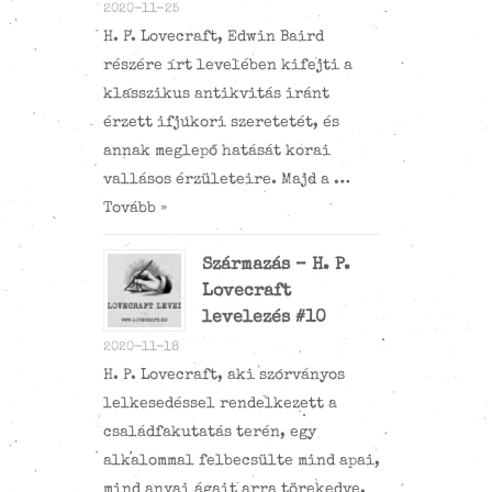
2020-11-25
H. P. Lovecraft, Edwin Baird
részére írt levelében kifejti a
klasszikus antikvitás iránt
érzett ifjúkori szeretetét, és
annak meglepő hatását korai
vallásos érzületeire. Majd a …
Tovább »
Származás – H. P.
Lovecraft
levelezés #10
2020-11-18
H. P. Lovecraft, aki szórványos
lelkesedéssel rendelkezett a
családfakutatás terén, egy
alkalommal felbecsülte mind apai,
mind anyai ágait arra törekedve,