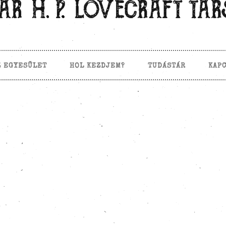
Z EGYESÜLET
HOL KEZDJEM?
TUDÁSTÁR
KAP