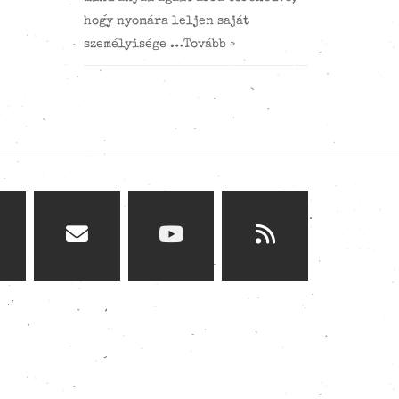
hogy nyomára leljen saját
személyisége …
Tovább »