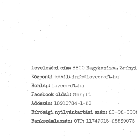
Levelezési cím:
8800 Nagykanizsa, Zrínyi 
Központi email:
info@lovecraft.hu
Honlap:
lovecraft.hu
Facebook oldal:
@mhplt
Adószám:
18910784-1-20
Bírósági nyilvántartási szám:
20-02-000
Bankszámlaszám:
OTP: 11749015-28539076