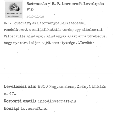
Származás – H. P. Lovecraft levelezés
#10
2020-11-18
H. P. Lovecraft, aki szórványos lelkesedéssel
rendelkezett a családfakutatás terén, egy alkalommal
felbecsülte mind apai, mind anyai ágait arra törekedve,
hogy nyomára leljen saját személyisége …
Tovább »
Levelezési cím:
8800 Nagykanizsa, Zrínyi Miklós
u. 47..
Központi email:
info@lovecraft.hu
Honlap:
lovecraft.hu