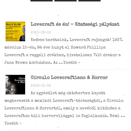
Lovecraft és én! - Közösségi pályázat
2021-03-15
Kedves barátaink, Lovecraft rajongók! 1937.
március 15-én, 84 éve hunyt el Howard Phillips
Lovecraft a reggeli órákban, hivatalosan 7:15 órakor a
Jane Brown kórházban. Az …
Tovább »
Círculo Lovecraftiano & Horror
2021-01-22
Az egyesület még októberben kapott
megkeresést a mexikói Lovecraft-társaságtól, a Círculo
Lovecraftiano & Horrortól, amely a nevéből kitűnően a
Lovecrafton túli horrorvilággal is foglalkozik. Némi …
Tovább »