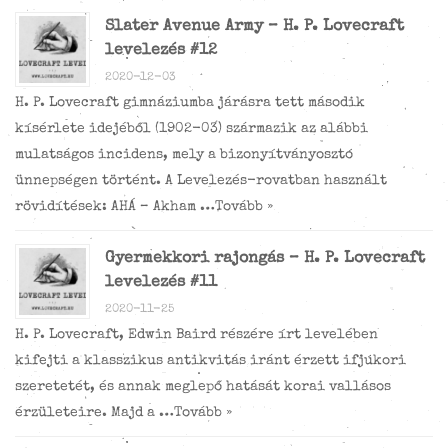
Slater Avenue Army – H. P. Lovecraft
levelezés #12
2020-12-03
H. P. Lovecraft gimnáziumba járásra tett második
kísérlete idejéből (1902-03) származik az alábbi
mulatságos incidens, mely a bizonyítványosztó
ünnepségen történt. A Levelezés-rovatban használt
rövidítések: AHÁ – Akham …
Tovább »
Gyermekkori rajongás – H. P. Lovecraft
levelezés #11
2020-11-25
H. P. Lovecraft, Edwin Baird részére írt levelében
kifejti a klasszikus antikvitás iránt érzett ifjúkori
szeretetét, és annak meglepő hatását korai vallásos
érzületeire. Majd a …
Tovább »