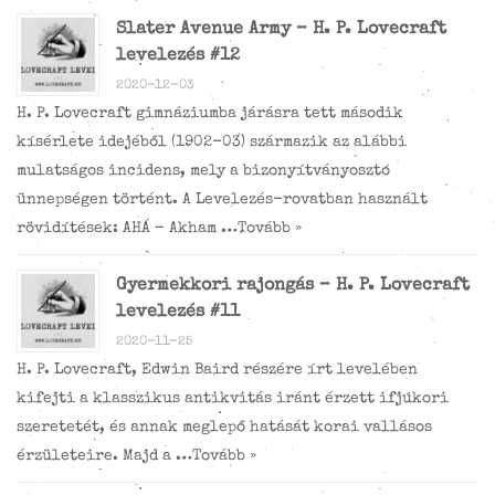
Slater Avenue Army – H. P. Lovecraft
levelezés #12
2020-12-03
H. P. Lovecraft gimnáziumba járásra tett második
kísérlete idejéből (1902-03) származik az alábbi
mulatságos incidens, mely a bizonyítványosztó
ünnepségen történt. A Levelezés-rovatban használt
rövidítések: AHÁ – Akham …
Tovább »
Gyermekkori rajongás – H. P. Lovecraft
levelezés #11
2020-11-25
H. P. Lovecraft, Edwin Baird részére írt levelében
kifejti a klasszikus antikvitás iránt érzett ifjúkori
szeretetét, és annak meglepő hatását korai vallásos
érzületeire. Majd a …
Tovább »