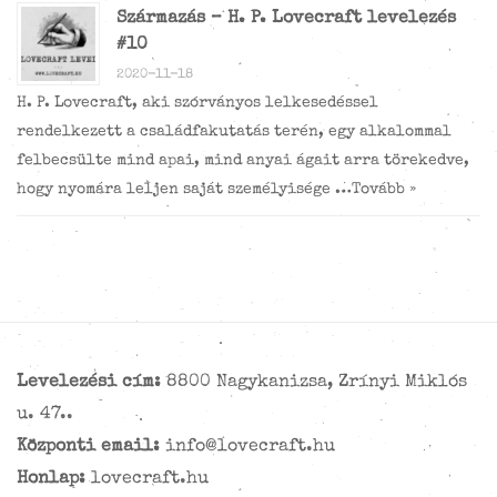
Származás – H. P. Lovecraft levelezés
#10
2020-11-18
H. P. Lovecraft, aki szórványos lelkesedéssel
rendelkezett a családfakutatás terén, egy alkalommal
felbecsülte mind apai, mind anyai ágait arra törekedve,
hogy nyomára leljen saját személyisége …
Tovább »
Levelezési cím:
8800 Nagykanizsa, Zrínyi Miklós
u. 47..
Központi email:
info@lovecraft.hu
Honlap:
lovecraft.hu