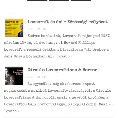
Lovecraft és én! - Közösségi pályázat
2021-03-15
Kedves barátaink, Lovecraft rajongók! 1937.
március 15-én, 84 éve hunyt el Howard Phillips
Lovecraft a reggeli órákban, hivatalosan 7:15 órakor a
Jane Brown kórházban. Az …
Tovább »
Círculo Lovecraftiano & Horror
2021-01-22
Az egyesület még októberben kapott
megkeresést a mexikói Lovecraft-társaságtól, a Círculo
Lovecraftiano & Horrortól, amely a nevéből kitűnően a
Lovecrafton túli horrorvilággal is foglalkozik. Némi …
Tovább »