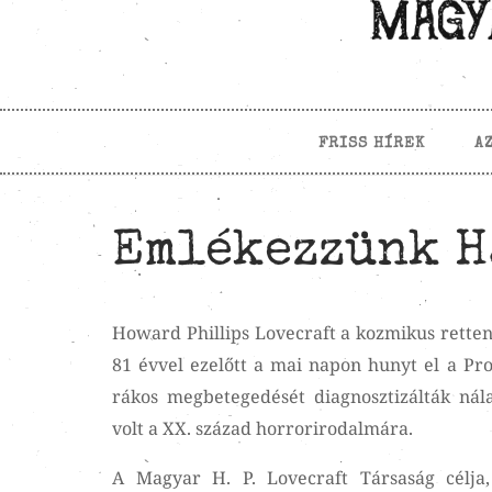
FRISS HÍREK
A
Emlékezzünk H.
Howard Phillips Lovecraft a kozmikus retten
81 évvel ezelőtt a mai napon hunyt el a P
rákos megbetegedését diagnosztizálták nála
volt a XX. század horrorirodalmára.
A Magyar H. P. Lovecraft Társaság célja