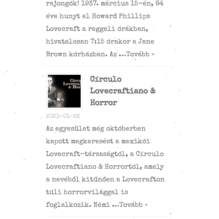
rajongók! 1937. március 15-én, 84
éve hunyt el Howard Phillips
Lovecraft a reggeli órákban,
hivatalosan 7:15 órakor a Jane
Brown kórházban. Az …
Tovább »
Círculo
Lovecraftiano &
Horror
2021-01-22
Az egyesület még októberben
kapott megkeresést a mexikói
Lovecraft-társaságtól, a Círculo
Lovecraftiano & Horrortól, amely
a nevéből kitűnően a Lovecrafton
túli horrorvilággal is
foglalkozik. Némi …
Tovább »