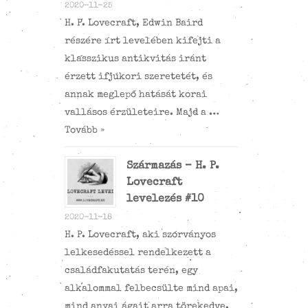
2020-11-25
H. P. Lovecraft, Edwin Baird
részére írt levelében kifejti a
klasszikus antikvitás iránt
érzett ifjúkori szeretetét, és
annak meglepő hatását korai
vallásos érzületeire. Majd a …
Tovább »
Származás – H. P.
Lovecraft
levelezés #10
2020-11-18
H. P. Lovecraft, aki szórványos
lelkesedéssel rendelkezett a
családfakutatás terén, egy
alkalommal felbecsülte mind apai,
mind anyai ágait arra törekedve,