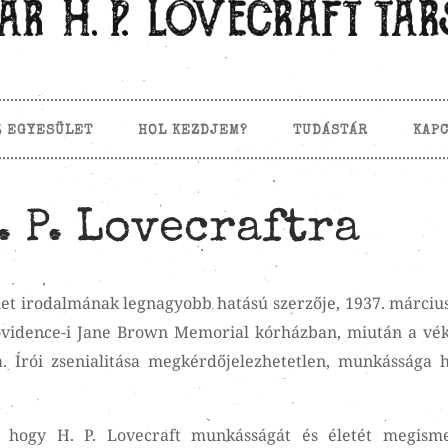
Z EGYESÜLET
HOL KEZDJEM?
TUDÁSTÁR
KAP
 P. Lovecraftra
et irodalmának legnagyobb hatású szerzője, 1937. március
rovidence-i Jane Brown Memorial kórházban, miután a vé
. Írói zsenialitása megkérdőjelezhetetlen, munkássága h
, hogy H. P. Lovecraft munkásságát és életét megisme