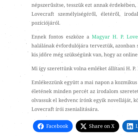
népszerűsítse, tesszük ezt annak érdekében, 
Lovecraft személyiségéről, életéről, iro
pozíciójáról.
Ennek fontos eszköze a
Magyar H. P. Love
halálának évfordulójára terveztük, azonban 
kis időre még szükségünk van, hogy az online
Mi így szerettünk volna emléket állítani H. 
Emlékezzünk együtt a mai napon a kozmikus re
életének minden percét az irodalom szeretet
olvassuk el kedvenc írónk egyik novelláját, 
Lovecraft írói zsenialitására.
Facebook
Share on X