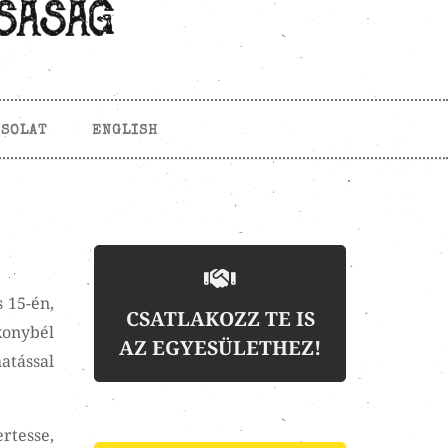
CSOLAT
ENGLISH
 15-én,
CSATLAKOZZ TE IS
konybél
AZ EGYESÜLETHEZ!
atással
rtesse,