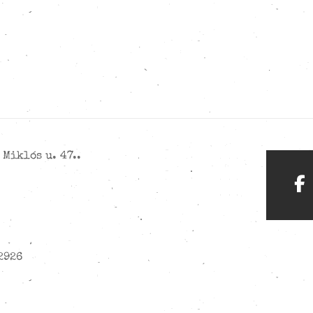
Miklós u. 47..
2926