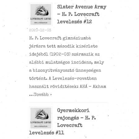
Slater Avenue Army
– H. P. Lovecraft
levelezés #12
2020-12-03
H. P. Lovecraft gimnáziumba
járásra tett második kísérlete
idejéből (1902-03) származik az
alábbi mulatságos incidens, mely
a bizonyítványosztó ünnepségen
történt. A Levelezés-rovatban
használt rövidítések: AHÁ – Akham
…
Tovább »
Gyermekkori
rajongás – H. P.
Lovecraft
levelezés #11