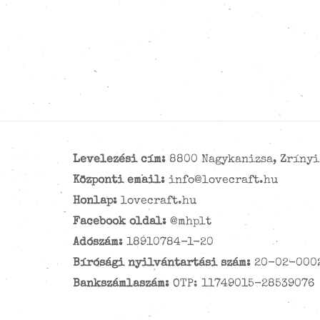
Levelezési cím:
8800 Nagykanizsa, Zrínyi 
Központi email:
info@lovecraft.hu
Honlap:
lovecraft.hu
Facebook oldal:
@mhplt
Adószám:
18910784-1-20
Bírósági nyilvántartási szám:
20-02-000
Bankszámlaszám:
OTP: 11749015-28539076