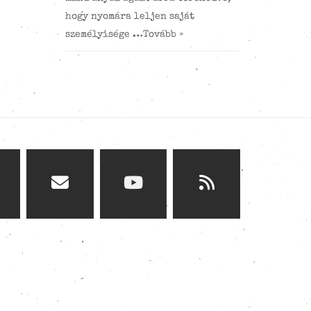
hogy nyomára leljen saját
személyisége …
Tovább »