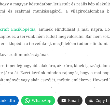
hogy a magyar köztudatban letisztult és reális kép alakulj
dalmi és szakmai munkásságáról, a világirodalomban be
craft Enciklopédia
, aminek elindulását a mai napra, Lo
sajnos ez a tervünk nem tudott megvalósulni. Bár nem sok,
 enciklopédia a terveinknek megfelelően tudjon elindulni.
P. Lovecraft munkásságának.
ttenet legnagyobb alakjára, az íróra, kinek igazságtalanu
e járta át. Ezért kérünk minden rajongót, hogy a mai nap
költeményét vagy akár esszéjét, méltón emlékezve Howard P
LinkedIn
WhatsApp
Email
Copy L