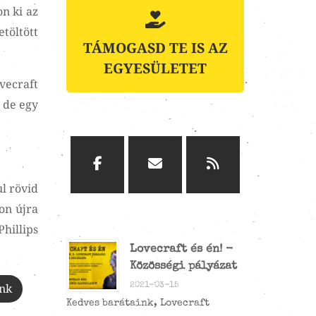
on ki az
töltött
TÁMOGASD TE IS AZ
EGYESÜLETET
vecraft
 de egy
l rövid
on újra
hillips
Lovecraft és én! -
Közösségi pályázat
ink
2021-03-15
Kedves barátaink, Lovecraft