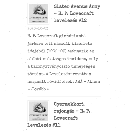
Slater Avenue Army
– H. P. Lovecraft
levelezés #12
2020-12-03
H. P. Lovecraft gimnáziumba
járásra tett második kísérlete
idejéből (1902-03) származik az
alábbi mulatságos incidens, mely
a bizonyítványosztó ünnepségen
történt. A Levelezés-rovatban
használt rövidítések: AHÁ – Akham
…
Tovább »
Gyermekkori
rajongás – H. P.
Lovecraft
levelezés #11