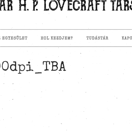
Z EGYESÜLET
HOL KEZDJEM?
TUDÁSTÁR
KAP
00dpi_TBA