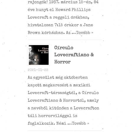
rajongók! 1937. március 15-én, 84
éve hunyt el Howard Phillips
Lovecraft a reggeli órákban,
hivatalosan 7:15 órakor a Jane
Brown kórházban. Az …
Tovább »
Círculo
Lovecraftiano &
Horror
2021-01-22
Az egyesület még októberben
kapott megkeresést a mexikói
Lovecraft-társaságtól, a Círculo
Lovecraftiano & Horrortól, amely
a nevéből kitűnően a Lovecrafton
túli horrorvilággal is
foglalkozik. Némi …
Tovább »