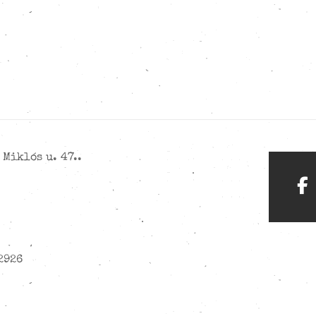
Miklós u. 47..
2926