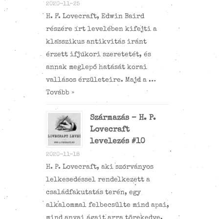
2020-11-25
H. P. Lovecraft, Edwin Baird
részére írt levelében kifejti a
klasszikus antikvitás iránt
érzett ifjúkori szeretetét, és
annak meglepő hatását korai
vallásos érzületeire. Majd a …
Tovább »
Származás – H. P.
Lovecraft
levelezés #10
2020-11-18
H. P. Lovecraft, aki szórványos
lelkesedéssel rendelkezett a
családfakutatás terén, egy
alkalommal felbecsülte mind apai,
mind anyai ágait arra törekedve,