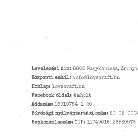
Levelezési cím:
8800 Nagykanizsa, Zrínyi 
Központi email:
info@lovecraft.hu
Honlap:
lovecraft.hu
Facebook oldal:
@mhplt
Adószám:
18910784-1-20
Bírósági nyilvántartási szám:
20-02-000
Bankszámlaszám:
OTP: 11749015-28539076