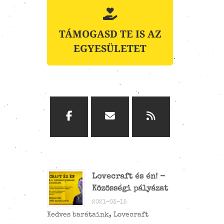
TÁMOGASD TE IS AZ
EGYESÜLETET
Lovecraft és én! -
Közösségi pályázat
2021-03-15
Kedves barátaink, Lovecraft