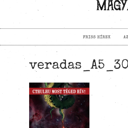
FRISS HÍREK
A
veradas_A5_3