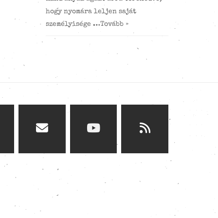
hogy nyomára leljen saját
személyisége …
Tovább »