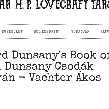
Z EGYESÜLET
HOL KEZDJEM?
TUDÁSTÁR
KAP
d Dunsany's Book o
d Dunsany Csodák
án - Vachter Ákos