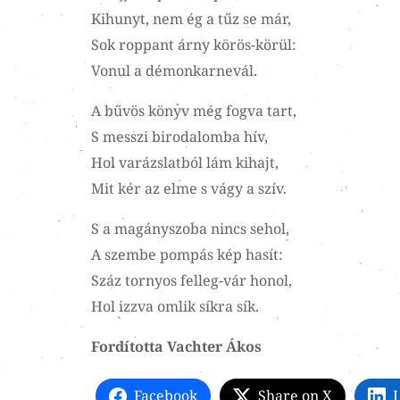
Kihunyt, nem ég a tűz se már,
Sok roppant árny körös-körül:
Vonul a démonkarnevál.
A bűvös könyv még fogva tart,
S messzi birodalomba hív,
Hol varázslatból lám kihajt,
Mit kér az elme s vágy a szív.
S a magányszoba nincs sehol,
A szembe pompás kép hasít:
Száz tornyos felleg-vár honol,
Hol izzva omlik síkra sík.
Fordította Vachter Ákos
Facebook
Share on X