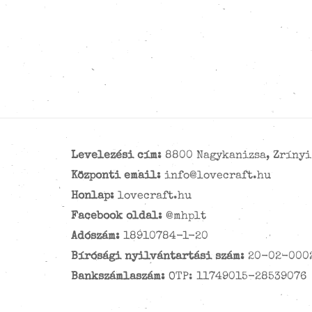
Levelezési cím:
8800 Nagykanizsa, Zrínyi 
Központi email:
info@lovecraft.hu
Honlap:
lovecraft.hu
Facebook oldal:
@mhplt
Adószám:
18910784-1-20
Bírósági nyilvántartási szám:
20-02-000
Bankszámlaszám:
OTP: 11749015-28539076