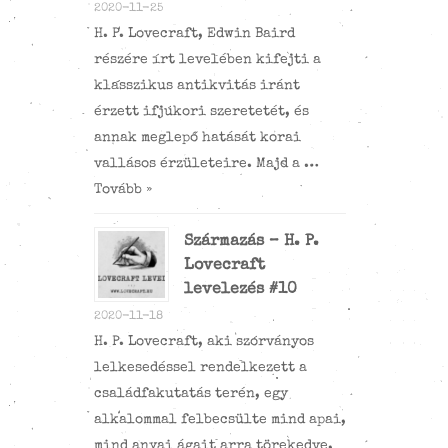
2020-11-25
H. P. Lovecraft, Edwin Baird
részére írt levelében kifejti a
klasszikus antikvitás iránt
érzett ifjúkori szeretetét, és
annak meglepő hatását korai
vallásos érzületeire. Majd a …
Tovább »
Származás – H. P.
Lovecraft
levelezés #10
2020-11-18
H. P. Lovecraft, aki szórványos
lelkesedéssel rendelkezett a
családfakutatás terén, egy
alkalommal felbecsülte mind apai,
mind anyai ágait arra törekedve,