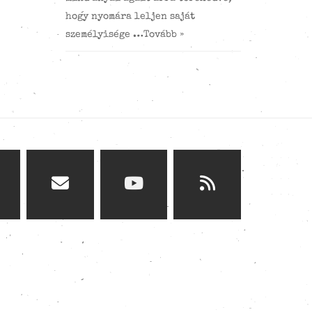
hogy nyomára leljen saját
személyisége …
Tovább »