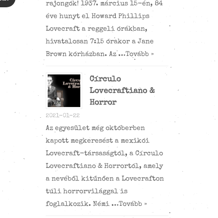
rajongók! 1937. március 15-én, 84
éve hunyt el Howard Phillips
Lovecraft a reggeli órákban,
hivatalosan 7:15 órakor a Jane
Brown kórházban. Az …
Tovább »
Círculo
Lovecraftiano &
Horror
2021-01-22
Az egyesület még októberben
kapott megkeresést a mexikói
Lovecraft-társaságtól, a Círculo
Lovecraftiano & Horrortól, amely
a nevéből kitűnően a Lovecrafton
túli horrorvilággal is
foglalkozik. Némi …
Tovább »