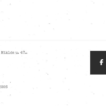
Miklós u. 47..
2926