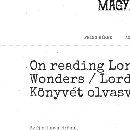
FRISS HÍREK
A
On reading Lor
Wonders / Lor
Könyvét olvasv
Az éjjel lopva elröpül,