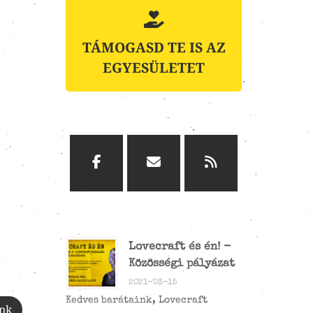
TÁMOGASD TE IS AZ
EGYESÜLETET
Lovecraft és én! -
Közösségi pályázat
2021-03-15
Kedves barátaink, Lovecraft
ink