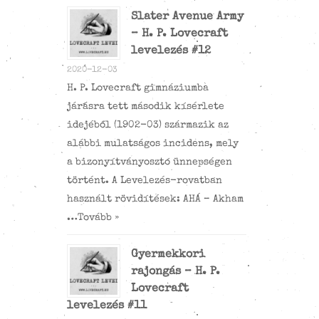
Slater Avenue Army
– H. P. Lovecraft
levelezés #12
2020-12-03
H. P. Lovecraft gimnáziumba
járásra tett második kísérlete
idejéből (1902-03) származik az
alábbi mulatságos incidens, mely
a bizonyítványosztó ünnepségen
történt. A Levelezés-rovatban
használt rövidítések: AHÁ – Akham
…
Tovább »
Gyermekkori
rajongás – H. P.
Lovecraft
levelezés #11