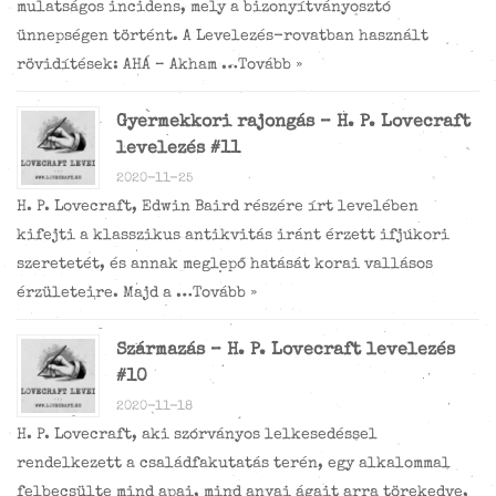
mulatságos incidens, mely a bizonyítványosztó
ünnepségen történt. A Levelezés-rovatban használt
rövidítések: AHÁ – Akham …
Tovább »
Gyermekkori rajongás – H. P. Lovecraft
levelezés #11
2020-11-25
H. P. Lovecraft, Edwin Baird részére írt levelében
kifejti a klasszikus antikvitás iránt érzett ifjúkori
szeretetét, és annak meglepő hatását korai vallásos
érzületeire. Majd a …
Tovább »
Származás – H. P. Lovecraft levelezés
#10
2020-11-18
H. P. Lovecraft, aki szórványos lelkesedéssel
rendelkezett a családfakutatás terén, egy alkalommal
felbecsülte mind apai, mind anyai ágait arra törekedve,