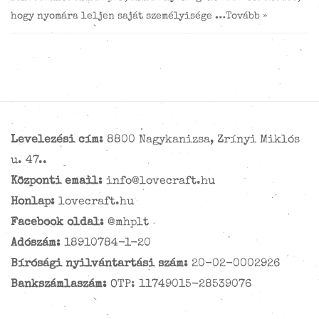
hogy nyomára leljen saját személyisége …
Tovább »
Levelezési cím:
8800 Nagykanizsa, Zrínyi Miklós
u. 47..
Központi email:
info@lovecraft.hu
Honlap:
lovecraft.hu
Facebook oldal:
@mhplt
Adószám:
18910784-1-20
Bírósági nyilvántartási szám:
20-02-0002926
Bankszámlaszám:
OTP: 11749015-28539076