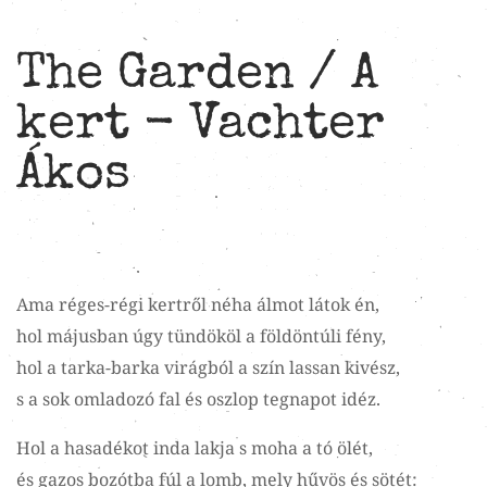
The Garden / A
kert - Vachter
Ákos
Ama réges-régi kertről néha álmot látok én,
hol májusban úgy tündököl a földöntúli fény,
hol a tarka-barka virágból a szín lassan kivész,
s a sok omladozó fal és oszlop tegnapot idéz.
Hol a hasadékot inda lakja s moha a tó ölét,
és gazos bozótba fúl a lomb, mely hűvös és sötét: