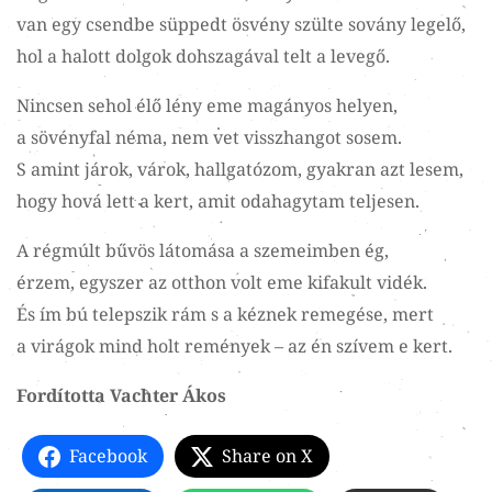
van egy csendbe süppedt ösvény szülte sovány legelő,
hol a halott dolgok dohszagával telt a levegő.
Nincsen sehol élő lény eme magányos helyen,
a sövényfal néma, nem vet visszhangot sosem.
S amint járok, várok, hallgatózom, gyakran azt lesem,
hogy hová lett a kert, amit odahagytam teljesen.
A régmúlt bűvös látomása a szemeimben ég,
érzem, egyszer az otthon volt eme kifakult vidék.
És ím bú telepszik rám s a kéznek remegése, mert
a virágok mind holt remények – az én szívem e kert.
Fordította Vachter Ákos
Facebook
Share on X