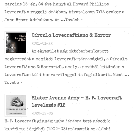
március 15-én, 84 éve hunyt el Howard Phillips
Lovecraft a reggeli órákban, hivatalosan 7:15 órakor a
Jane Brown kórházban. Az …
Tovább »
Círculo Lovecraftiano & Horror
2021-01-22
Az egyesület még októberben kapott
megkeresést a mexikói Lovecraft-társaságtól, a Círculo
Lovecraftiano & Horrortól, amely a nevéből kitűnően a
Lovecrafton túli horrorvilággal is foglalkozik. Némi …
Tovább »
Slater Avenue Army – H. P. Lovecraft
levelezés #12
2020-12-03
H. P. Lovecraft gimnáziumba járásra tett második
kísérlete idejéből (1902-03) származik az alábbi