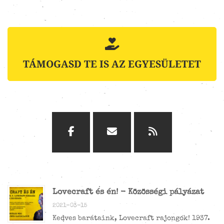
TÁMOGASD TE IS AZ EGYESÜLETET
Lovecraft és én! - Közösségi pályázat
2021-03-15
Kedves barátaink, Lovecraft rajongók! 1937.