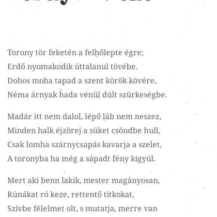
Torony tör feketén a felhőlepte égre;
Erdő nyomakodik úttalanul tövébe.
Dohos moha tapad a szent körök kövére,
Néma árnyak hada vénül dúlt szürkeségbe.
Madár itt nem dalol, lépő láb nem neszez,
Minden halk éjzörej a süket csöndbe hull,
Csak lomha szárnycsapás kavarja a szelet,
A toronyba ha még a sápadt fény kigyúl.
Mert aki benn lakik, mester magányosan,
Rúnákat ró keze, rettentő titkokat,
Szívbe félelmet olt, s mutatja, merre van