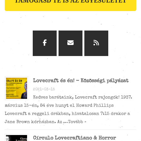
TÁMOGASD TE IS AZ EGYESÜLETET
Lovecraft és én! - Közösségi pályázat
2021-03-15
Kedves barátaink, Lovecraft rajongók! 1937.
március 15-én, 84 éve hunyt el Howard Phillips
Lovecraft a reggeli órákban, hivatalosan 7:15 órakor a
Jane Brown kórházban. Az …
Tovább »
Círculo Lovecraftiano & Horror