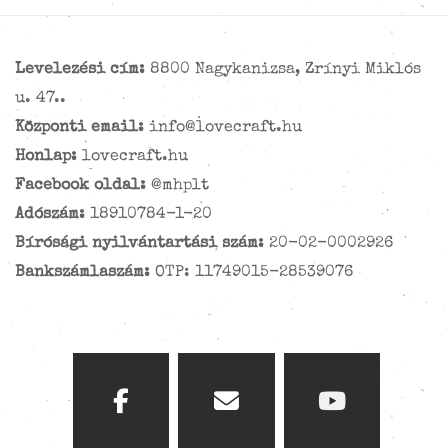
Levelezési cím:
8800 Nagykanizsa, Zrínyi Miklós
u. 47..
Központi email:
info@lovecraft.hu
Honlap:
lovecraft.hu
Facebook oldal:
@mhplt
Adószám:
18910784-1-20
Bírósági nyilvántartási szám:
20-02-0002926
Bankszámlaszám:
OTP: 11749015-28539076