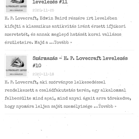
levelezés #11
2020-11-25
H. P. Lovecraft, Edwin Baird részére írt levelében
kifejti a klasszikus antikvitás iránt érzett ifjúkori
szeretetét, és annak meglepő hatását korai vallásos
érzületeire. Majd a …
Tovább »
Származás – H. P. Lovecraft levelezés
#10
2020-11-18
H. P. Lovecraft, aki szórványos lelkesedéssel
rendelkezett a családfakutatás terén, egy alkalommal
felbecsülte mind apai, mind anyai ágait arra törekedve,
hogy nyomára leljen saját személyisége …
Tovább »