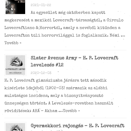
2021-01-22
Az egyesület még októberben kapott
megkeresést a mexikói Lovecraft-társaságtól, a Círculo
Lovecraftiano & Horrortól, amely a nevéből kitűnően a
Lovecrafton túli horrorvilággal is foglalkozik. Némi …
Tovább »
Slater Avenue Army – H. P. Lovecraft
levelezés #12
2020-12-03
H. P. Lovecraft gimnáziumba járásra tett második
kísérlete idejéből (1902-03) származik az alábbi
mulatságos incidens, mely a bizonyítványosztó
ünnepségen történt. A Levelezés-rovatban használt
rövidítések: AHÁ – Akham …
Tovább »
Gyermekkori rajongás – H. P. Lovecraft