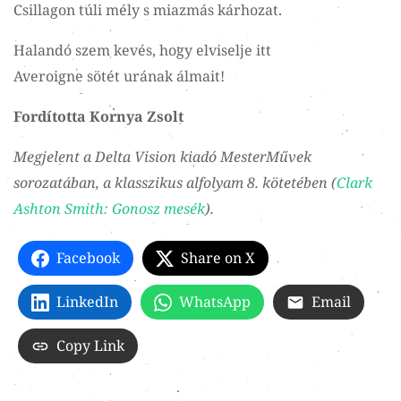
Csillagon túli mély s miazmás kárhozat.
Halandó szem kevés, hogy elviselje itt
Averoigne sötét urának álmait!
Fordította Kornya Zsolt
Megjelent a Delta Vision kiadó MesterMűvek
sorozatában, a klasszikus alfolyam 8. kötetében (
Clark
Ashton Smith: Gonosz mesék
).
Facebook
Share on X
LinkedIn
WhatsApp
Email
Copy Link