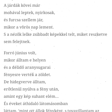
A járdák kövei már
mohával leptek, nyirkosak,
és furcsa szellem jár,
mikor a vörös nap lement.
S a nézők lelke zsibbadt képekkel telt, miket reszketve
sem felejtnek.
Forró június volt,
mikor álltam e helyen
és a délidő aranysugarai
fényesre verték a zöldet.
De hidegverve álltam,
erőtlenül nyúlva a fény után,
amint egy kép suhant elém…
És éveket áthidaló látomásomban
láttam, ’mint ott állok fényként, s tovavillantam az