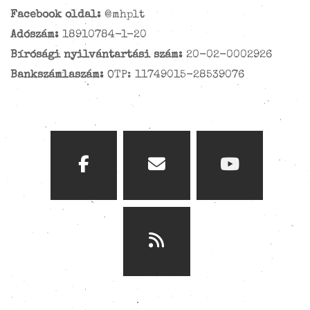
Facebook oldal:
@mhplt
Adószám:
18910784-1-20
Bírósági nyilvántartási szám:
20-02-0002926
Bankszámlaszám:
OTP: 11749015-28539076