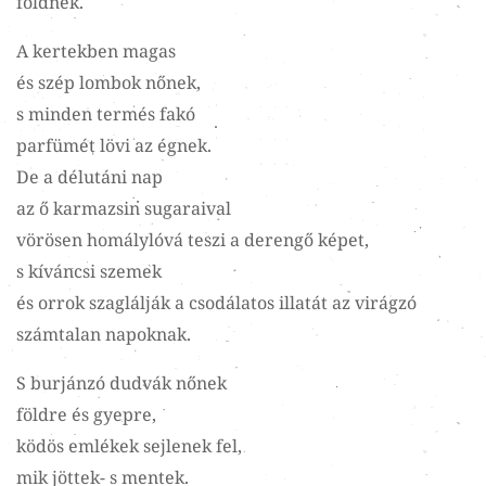
földnek.
A kertekben magas
és szép lombok nőnek,
s minden termés fakó
parfümét lövi az égnek.
De a délutáni nap
az ő karmazsin sugaraival
vörösen homálylóvá teszi a derengő képet,
s kíváncsi szemek
és orrok szaglálják a csodálatos illatát az virágzó
számtalan napoknak.
S burjánzó dudvák nőnek
földre és gyepre,
ködös emlékek sejlenek fel,
mik jöttek- s mentek.