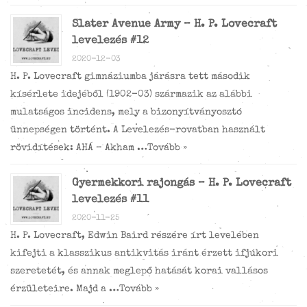
Slater Avenue Army – H. P. Lovecraft
levelezés #12
2020-12-03
H. P. Lovecraft gimnáziumba járásra tett második
kísérlete idejéből (1902-03) származik az alábbi
mulatságos incidens, mely a bizonyítványosztó
ünnepségen történt. A Levelezés-rovatban használt
rövidítések: AHÁ – Akham …
Tovább »
Gyermekkori rajongás – H. P. Lovecraft
levelezés #11
2020-11-25
H. P. Lovecraft, Edwin Baird részére írt levelében
kifejti a klasszikus antikvitás iránt érzett ifjúkori
szeretetét, és annak meglepő hatását korai vallásos
érzületeire. Majd a …
Tovább »