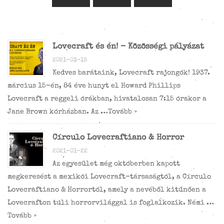
Lovecraft és én! - Közösségi pályázat
2021-03-15
Kedves barátaink, Lovecraft rajongók! 1937.
március 15-én, 84 éve hunyt el Howard Phillips
Lovecraft a reggeli órákban, hivatalosan 7:15 órakor a
Jane Brown kórházban. Az …
Tovább »
Círculo Lovecraftiano & Horror
2021-01-22
Az egyesület még októberben kapott
megkeresést a mexikói Lovecraft-társaságtól, a Círculo
Lovecraftiano & Horrortól, amely a nevéből kitűnően a
Lovecrafton túli horrorvilággal is foglalkozik. Némi …
Tovább »