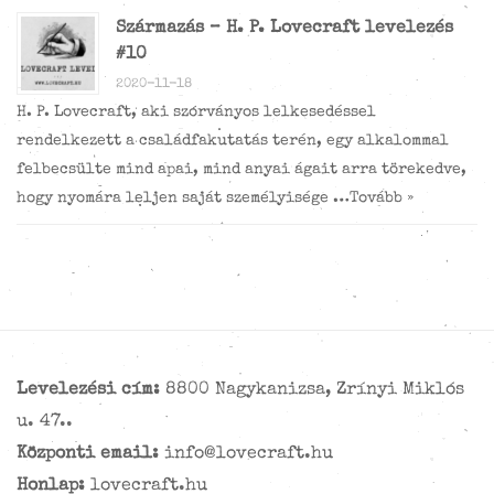
Származás – H. P. Lovecraft levelezés
#10
2020-11-18
H. P. Lovecraft, aki szórványos lelkesedéssel
rendelkezett a családfakutatás terén, egy alkalommal
felbecsülte mind apai, mind anyai ágait arra törekedve,
hogy nyomára leljen saját személyisége …
Tovább »
Levelezési cím:
8800 Nagykanizsa, Zrínyi Miklós
u. 47..
Központi email:
info@lovecraft.hu
Honlap:
lovecraft.hu